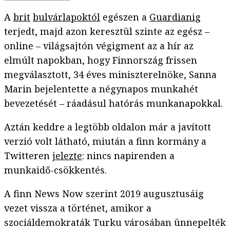
A
brit
bulvárlapoktól
egészen a
Guardianig
terjedt, majd azon keresztül szinte az egész –
online – világsajtón végigment az a hír az
elmúlt napokban, hogy Finnország frissen
megválasztott, 34 éves miniszterelnöke, Sanna
Marin bejelentette a négynapos munkahét
bevezetését – ráadásul hatórás munkanapokkal.
Aztán keddre a legtöbb oldalon már a javított
verzió volt látható, miután a finn kormány a
Twitteren
jelezte
: nincs napirenden a
munkaidő-csökkentés.
A finn News Now szerint 2019 augusztusáig
vezet vissza a történet, amikor a
szociáldemokraták Turku városában ünnepelték