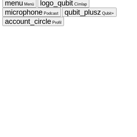
Menü
Címlap
Podcast
Qubit+
Profil