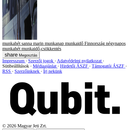
munkahét
sanna marin
munkanap
munkaidő
Finnország
négynapos
munkahét
munkaidő-csökkentés
Megosztás
Impresszum
Szerzői jogok
Adatvédelmi nyilatkozat
Sütibeállítások
Médiaajánlat
Hirdetői ÁSZF
Támogatói ÁSZF
RSS
Szerzőinknek
Írj nekünk
©
2026
Magyar Jeti Zrt.