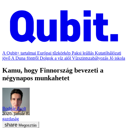
A Qubit+ tartalmai
Európai tűzkörkép
Paksi leállás
Kutatóhálózati
jövő
A Duna föntről
Dolgok a víz alól
Vízszintszabályozás
Jó iskola
Kamu, hogy Finnország bevezeti a
négynapos munkahetet
Bodnár Zsolt
2020. január 8.
gazdaság
Megosztás