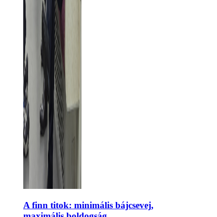
A finn titok: minimális bájcsevej,
maximális boldogság