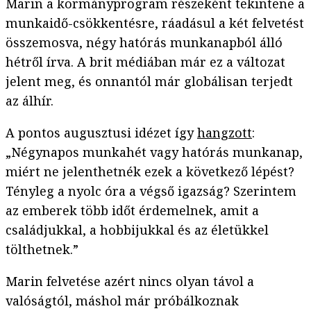
Marin a kormányprogram részeként tekintene a
munkaidő-csökkentésre, ráadásul a két felvetést
összemosva, négy hatórás munkanapból álló
hétről írva. A brit médiában már ez a változat
jelent meg, és onnantól már globálisan terjedt
az álhír.
A pontos augusztusi idézet így
hangzott
:
„Négynapos munkahét vagy hatórás munkanap,
miért ne jelenthetnék ezek a következő lépést?
Tényleg a nyolc óra a végső igazság? Szerintem
az emberek több időt érdemelnek, amit a
családjukkal, a hobbijukkal és az életükkel
tölthetnek.”
Marin felvetése azért nincs olyan távol a
valóságtól, máshol már próbálkoznak