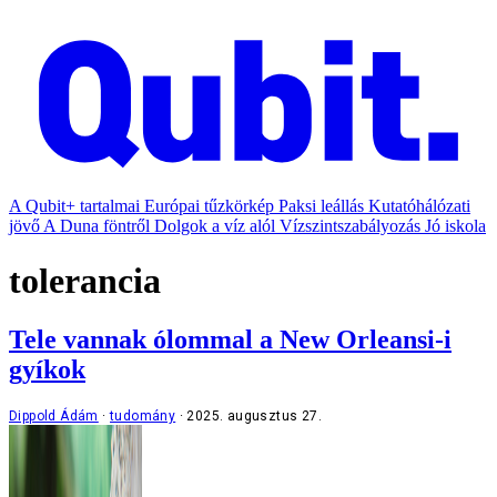
A Qubit+ tartalmai
Európai tűzkörkép
Paksi leállás
Kutatóhálózati
jövő
A Duna föntről
Dolgok a víz alól
Vízszintszabályozás
Jó iskola
tolerancia
Tele vannak ólommal a New Orleansi-i
gyíkok
Dippold Ádám
tudomány
2025. augusztus 27.