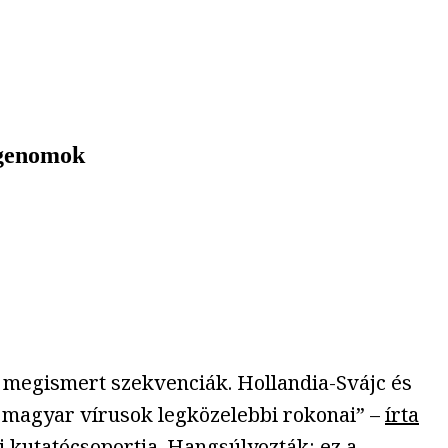
-genomok
 megismert szekvenciák. Hollandia-Svájc és
a magyar vírusok legközelebbi rokonai” –
írta
 kutatócsoportja. Hangsúlyozták: ez a