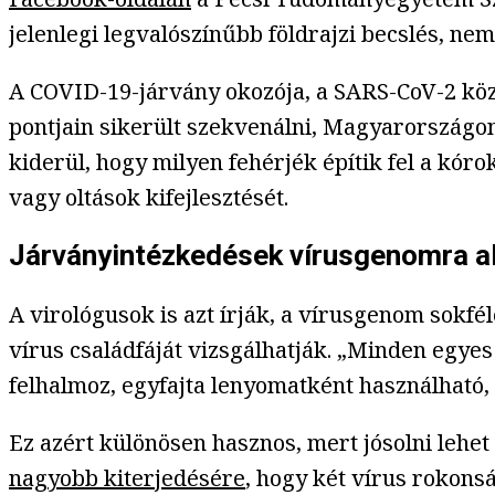
jelenlegi legvalószínűbb földrajzi becslés, ne
A COVID-19-járvány okozója, a SARS-CoV-2 köz
pontjain sikerült szekvenálni, Magyarország
kiderül, hogy milyen fehérjék építik fel a kóro
vagy oltások kifejlesztését.
Járványintézkedések vírusgenomra a
A virológusok is azt írják, a vírusgenom sokfé
vírus családfáját vizsgálhatják. „Minden egyes
felhalmoz, egyfajta lenyomatként használható,
Ez azért különösen hasznos, mert jósolni lehe
nagyobb kiterjedésére
, hogy két vírus rokonsá