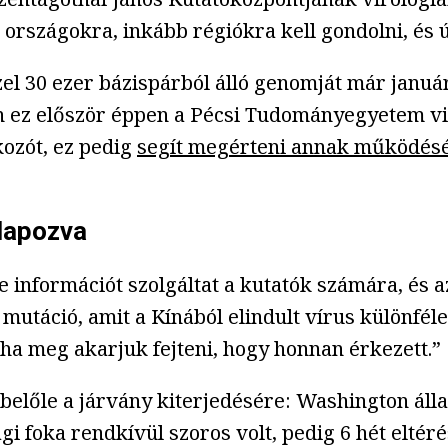
m országokra, inkább régiókra kell gondolni, és 
el 30 ezer bázispárból álló genomját már januá
on ez először éppen a Pécsi Tudományegyetem v
kozót, ez pedig
segít megérteni annak működés
lapozva
le információt szolgáltat a kutatók számára, és 
 mutáció, amit a Kínából elindult vírus különfé
 ha meg akarjuk fejteni, hogy honnan érkezett.”
t belőle a járvány kiterjedésére: Washington ál
gi foka rendkívül szoros volt, pedig 6 hét eltér