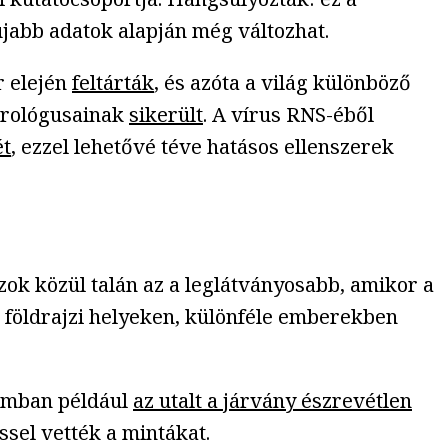
újabb adatok alapján még változhat.
r elején
feltárták
, és azóta a világ különböző
irológusainak
sikerült
. A vírus RNS-éből
ét
, ezzel lehetővé téve hatásos ellenszerek
azok közül talán az a leglátványosabb, amikor a
le földrajzi helyeken, különféle emberekben
lamban például
az utalt a járvány észrevétlen
éssel vették a mintákat.