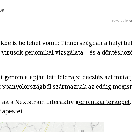
be is be lehet vonni: Finnországban a helyi belf
 a vírusok genomikai vizsgálata – és a döntésho
 genom alapján tett földrajzi becslés azt mutat
nt Spanyolországból származnak az eddig megis
ják a Nextstrain interaktív
genomikai térképét
apestet.