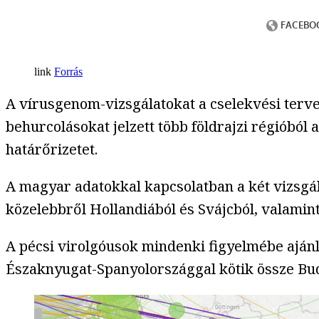
Forrás
A vírusgenom-vizsgálatokat a cselekvési tervek
behurcolásokat jelzett több földrajzi régióból
határőrizetet.
A magyar adatokkal kapcsolatban a két vizsgált
közelebbről Hollandiából és Svájcból, valami
A pécsi virolgóusok mindenki figyelmébe ajánl
Északnyugat-Spanyolországgal kötik össze Bud