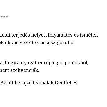
öldi terjedés helyett folyamatos és ismételt
zók ekkor vezették be a szigorúbb
ja, hogy a nyugat-európai gócpontokból,
mert szekvenciák.
. Az ott berajzolt vonalak Genffel és