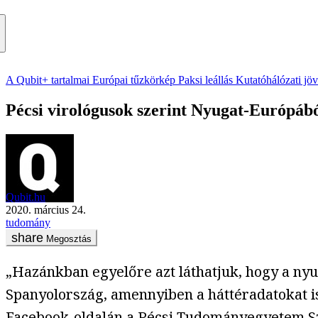
A Qubit+ tartalmai
Európai tűzkörkép
Paksi leállás
Kutatóhálózati jö
Pécsi virológusok szerint Nyugat-Európá
Qubit.hu
2020. március 24.
tudomány
Megosztás
„Hazánkban egyelőre azt láthatjuk, hogy a ny
Spanyolország, amennyiben a háttéradatokat i
Facebook-oldalán
a Pécsi Tudományegyetem Sze