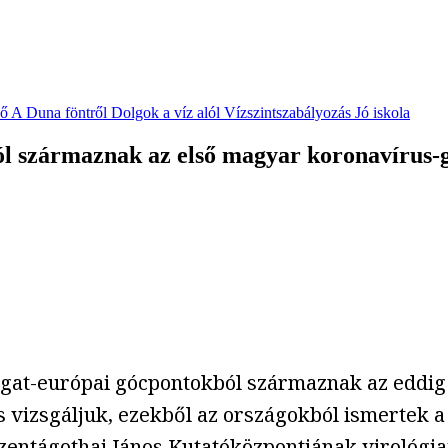
vő
A Duna föntről
Dolgok a víz alól
Vízszintszabályozás
Jó iskola
ból származnak az első magyar koronavírus
ugat-európai gócpontokból származnak az eddig
s vizsgáljuk, ezekből az országokból ismertek 
ntágothai János Kutatóközpontjának virológiai