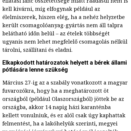
ellátási lánc összetettsége miatt ráadásul nem is
kell kivárni, míg elfogynak például az
élelmiszerek, hiszen elég, ha a nehéz helyzetbe
került csomagolóanyag-gyártás nem áll talpra
belátható időn belül – az ételek többségét
ugyanis nem lehet megfelelő csomagolás nélkül
tárolni, szállítani és eladni.
Elkapkodott határozatok helyett a bérek állami
pótlására lenne szükség
Március 27-ig az a szabály vonatkozott a magyar
fuvarozókra, hogy ha a meghatározott öt
országból (például Olaszországból) jöttek be az
országba, akkor 14 napig házi karanténba
kellett vonulniuk, és ez alól csak úgy kaphattak
felmentést, ha a lakóhelyük szerinti, megyei