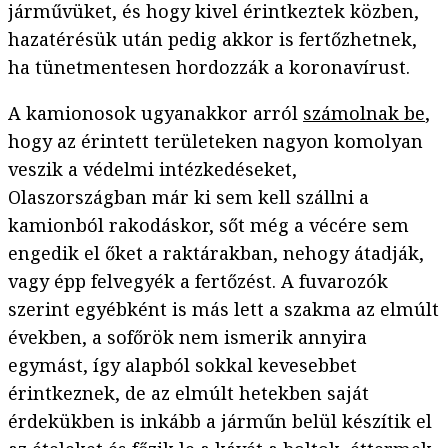
járművüket, és hogy kivel érintkeztek közben,
hazatérésük után pedig akkor is fertőzhetnek,
ha tünetmentesen hordozzák a koronavírust.
A kamionosok ugyanakkor arról
számolnak be
,
hogy az érintett területeken nagyon komolyan
veszik a védelmi intézkedéseket,
Olaszországban már ki sem kell szállni a
kamionból rakodáskor, sőt még a vécére sem
engedik el őket a raktárakban, nehogy átadják,
vagy épp felvegyék a fertőzést. A fuvarozók
szerint egyébként is más lett a szakma az elmúlt
években, a sofőrök nem ismerik annyira
egymást, így alapból sokkal kevesebbet
érintkeznek, de az elmúlt hetekben saját
érdekükben is inkább a járműn belül készítik el