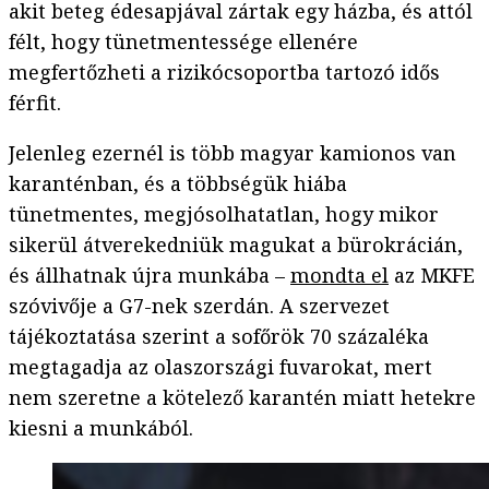
akit beteg édesapjával zártak egy házba, és attól
félt, hogy tünetmentessége ellenére
megfertőzheti a rizikócsoportba tartozó idős
férfit.
Jelenleg ezernél is több magyar kamionos van
karanténban, és a többségük hiába
tünetmentes, megjósolhatatlan, hogy mikor
sikerül átverekedniük magukat a bürokrácián,
és állhatnak újra munkába –
mondta el
az MKFE
szóvivője a G7-nek szerdán. A szervezet
tájékoztatása szerint a sofőrök 70 százaléka
megtagadja az olaszországi fuvarokat, mert
nem szeretne a kötelező karantén miatt hetekre
kiesni a munkából.