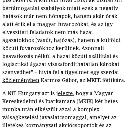
piacokon is. A külföldi fuvarozóknak biztosított
bértámogatási szabályok miatt ezek a negatív
hatások már nem hónapok, hanem akár órák
alatt érik el a magyar fuvarozókat, és az így
elveszített feladatok nem más hazai
ágazatokhoz (vasút, hajózás), hanem a külföldi
közúti fuvarozókhoz kerülnek. Azonnali
beavatkozás nélkül a hazai közúti szállítási és
logisztikai ágazat visszafordíthatatlan károkat
szenvedhet” – hívta fel a figyelmet egy szerdai
közleményben
Karmos Gábor, az MKFE főtitkára.
A NiT Hungary azt is
jelezte
, hogy a Magyar
Kereskedelmi és Iparkamara (MKIK) két hetes
munka után elkészült azzal a komplex
válságkezelési javaslatcsomaggal
, amelyet az
illetékes kormányzati akciócsoportok és az