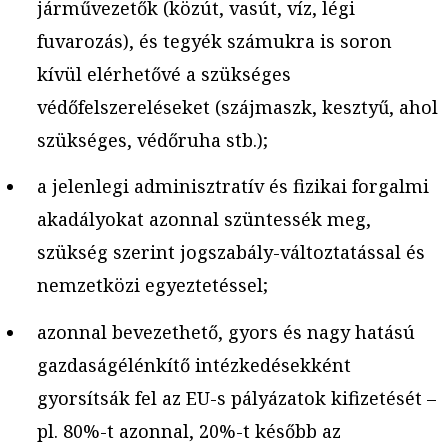
járművezetők (közút, vasút, víz, légi
fuvarozás), és tegyék számukra is soron
kívül elérhetővé a szükséges
védőfelszereléseket (szájmaszk, kesztyű, ahol
szükséges, védőruha stb.);
a jelenlegi adminisztratív és fizikai forgalmi
akadályokat azonnal szüntessék meg,
szükség szerint jogszabály-változtatással és
nemzetközi egyeztetéssel;
azonnal bevezethető, gyors és nagy hatású
gazdaságélénkítő intézkedésekként
gyorsítsák fel az EU-s pályázatok kifizetését –
pl. 80%-t azonnal, 20%-t később az