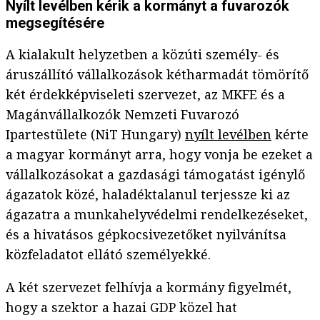
Nyílt levélben kérik a kormányt a fuvarozók
megsegítésére
A kialakult helyzetben a közúti személy- és
áruszállító vállalkozások kétharmadát tömörítő
két érdekképviseleti szervezet, az MKFE és a
Magánvállalkozók Nemzeti Fuvarozó
Ipartestülete (NiT Hungary)
nyílt levélben
kérte
a magyar kormányt arra, hogy vonja be ezeket a
vállalkozásokat a gazdasági támogatást igénylő
ágazatok közé, haladéktalanul terjessze ki az
ágazatra a munkahelyvédelmi rendelkezéseket,
és a hivatásos gépkocsivezetőket nyilvánítsa
közfeladatot ellátó személyekké.
A két szervezet felhívja a kormány figyelmét,
hogy a szektor a hazai GDP közel hat