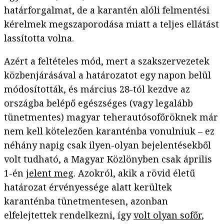
határforgalmat, de a karantén alóli felmentési
kérelmek megszaporodása miatt a teljes ellátást
lassította volna.
Azért a feltételes mód, mert a szakszervezetek
közbenjárásával a határozatot egy napon belül
módosították, és március 28-tól kezdve az
országba belépő egészséges (vagy legalább
tünetmentes) magyar teherautósofőröknek már
nem kell kötelezően karanténba vonulniuk – ez
néhány napig csak ilyen-olyan bejelentésekből
volt tudható, a Magyar Közlönyben csak április
1-én
jelent meg
. Azokról, akik a rövid életű
határozat érvényessége alatt kerültek
karanténba tünetmentesen, azonban
elfelejtettek rendelkezni, így
volt olyan sofőr
,