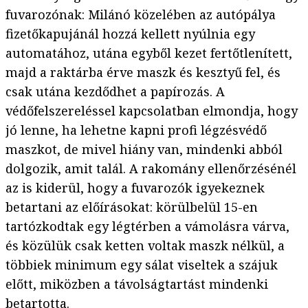
fuvarozónak: Milánó közelében az autópálya
fizetőkapujánál hozzá kellett nyúlnia egy
automatához, utána egyből kezet fertőtlenített,
majd a raktárba érve maszk és kesztyű fel, és
csak utána kezdődhet a papírozás. A
védőfelszereléssel kapcsolatban elmondja, hogy
jó lenne, ha lehetne kapni profi légzésvédő
maszkot, de mivel hiány van, mindenki abból
dolgozik, amit talál. A rakomány ellenőrzésénél
az is kiderül, hogy a fuvarozók igyekeznek
betartani az előírásokat: körülbelül 15-en
tartózkodtak egy légtérben a vámolásra várva,
és közülük csak ketten voltak maszk nélkül, a
többiek minimum egy sálat viseltek a szájuk
előtt, miközben a távolságtartást mindenki
betartotta.