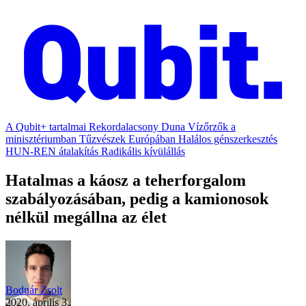
A Qubit+ tartalmai
Rekordalacsony Duna
Vízőrzők a
minisztériumban
Tűzvészek Európában
Halálos génszerkesztés
HUN-REN átalakítás
Radikális kívülállás
Hatalmas a káosz a teherforgalom
szabályozásában, pedig a kamionosok
nélkül megállna az élet
Bodnár Zsolt
2020. április 3.