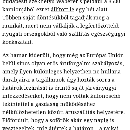
budapesti székhelyű Waberer's például a 3500
kamionjából ezret
állított le
egy hét alatt.
Többen saját döntésükből tagadják meg a
munkát, mert nem vállalják a legfertőzöttebb
nyugati országokból való szállítás egészségügyi
kockázatait.
Az hamar kiderült, hogy még az Európai Unión
belül sincs olyan erős áruforgalmi szabályozás,
amely ilyen különleges helyzetben ne hullana
darabjaira: a tagállamok úgy hozták sorra a
határok lezárását is érintő saját járványügyi
intézkedéseiket, hogy nem voltak különösebb
tekintettel a gazdaság működéséhez
nélkülözhetetlen közúti áruszállítás helyzetére.
Előfordult, hogy a sofőrök akár egy napig is
vesztegeltek, míg átértek a határon – a rajkai