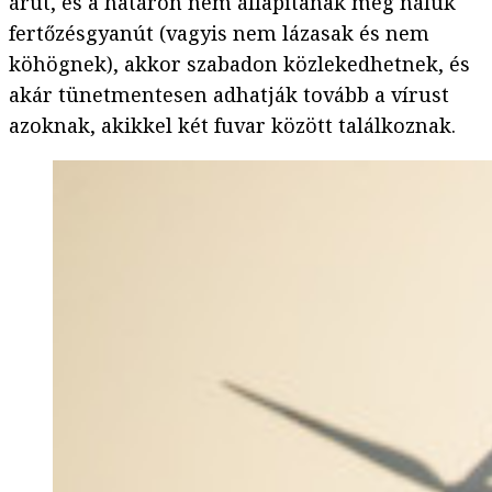
árut, és a határon nem állapítanak meg náluk
fertőzésgyanút (vagyis nem lázasak és nem
köhögnek), akkor szabadon közlekedhetnek, és
akár tünetmentesen adhatják tovább a vírust
azoknak, akikkel két fuvar között találkoznak.