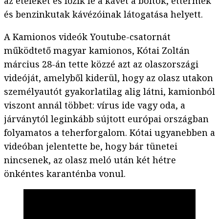
az ételeket és főzik le a kávét a boltok, éttermek
és benzinkutak kávézóinak látogatása helyett.
A Kamionos videók Youtube-csatornát
működtető magyar kamionos, Kótai Zoltán
március 28-án tette közzé azt az olaszországi
videóját, amelyből kiderül, hogy az olasz utakon
személyautót gyakorlatilag alig látni, kamionból
viszont annál többet: vírus ide vagy oda, a
járványtól leginkább sújtott európai országban
folyamatos a teherforgalom. Kótai ugyanebben a
videóban jelentette be, hogy bár tünetei
nincsenek, az olasz meló után két hétre
önkéntes karanténba vonul.