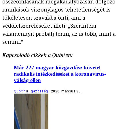
összeomlásának megakadályozásán dolgozó
munkások viszonylagos tehetetlenségét is
tökéletesen szavakba önti, ami a
védőfelszereléseket illeti: „Szerintem
valamennyit próbálj tenni, az is több, mint a
semmi.”
Kapcsolódó cikkek a Qubiten:
Már 227 magyar közgazdász követel
radikális intézkedéseket a koronavírus-
válság ellen
Qubit.hu
gazdaság
2020. március 30.