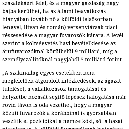
százalékáért felel, és a magyar gazdaság nagy
bajba kerülhet, ha az állami beavatkozás
hiányában tovább nő a külföldi (elsősorban
lengyel, litván és román) versenytársak piaci
részesedése a magyar fuvarozók kárára. A levél
szerint a költségvetés havi bevételkiesése az
árufuvarozóknál körülbelül 9 milliárd, míg a
személyszállítóknál nagyjából 3 milliárd forint.
„A szakmailag egyes esetekben nem
megfelelően átgondolt intézkedések, az ágazat
túlélését, a vállalkozások támogatását és
helyzetbe hozását segítő lépések halogatása már
rövid távon is oda vezethet, hogy a magyar
közúti fuvarozók a korábbinál is gyorsabban
veszítik el pozícióikat a nemzetközi, sőt a hazai