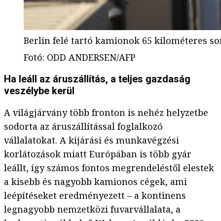
Berlin felé tartó kamionok 65 kilométeres so
Fotó
:
ODD ANDERSEN/AFP
Ha leáll az áruszállítás, a teljes gazdaság
veszélybe kerül
A világjárvány több fronton is nehéz helyzetbe
sodorta az áruszállítással foglalkozó
vállalatokat. A kijárási és munkavégzési
korlátozások miatt Európában is több gyár
leállt, így számos fontos megrendeléstől elestek
a kisebb és nagyobb kamionos cégek, ami
leépítéseket eredményezett – a kontinens
legnagyobb nemzetközi fuvarvállalata, a