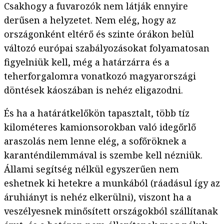
Csakhogy a fuvarozók nem látják ennyire
derűsen a helyzetet. Nem elég, hogy az
országonként eltérő és szinte órákon belül
változó európai szabályozásokat folyamatosan
figyelniük kell, még a határzárra és a
teherforgalomra vonatkozó magyarországi
döntések káoszában is nehéz eligazodni.
És ha a határátkelőkön tapasztalt, több tíz
kilométeres kamionsorokban való idegőrlő
araszolás nem lenne elég, a sofőröknek a
karanténdilemmával is szembe kell nézniük.
Állami segítség nélkül egyszerűen nem
eshetnek ki hetekre a munkából (ráadásul így az
áruhiányt is nehéz elkerülni), viszont ha a
veszélyesnek minősített országokból szállítanak