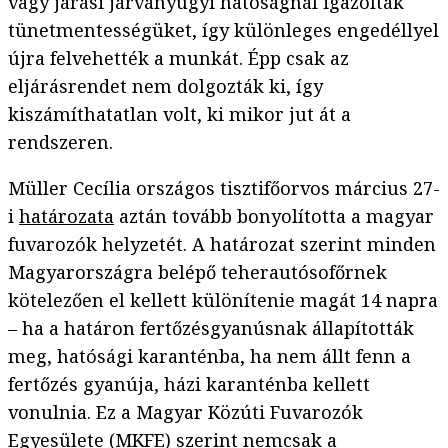
vagy járási járványügyi hatóságnál igazolták
tünetmentességüket, így különleges engedéllyel
újra felvehették a munkát. Épp csak az
eljárásrendet nem dolgozták ki, így
kiszámíthatatlan volt, ki mikor jut át a
rendszeren.
Müller Cecília országos tisztifőorvos március 27-
i
határozata
aztán tovább bonyolította a magyar
fuvarozók helyzetét. A határozat szerint minden
Magyarországra belépő teherautósofőrnek
kötelezően el kellett különítenie magát 14 napra
– ha a határon fertőzésgyanúsnak állapították
meg, hatósági karanténba, ha nem állt fenn a
fertőzés gyanúja, házi karanténba kellett
vonulnia. Ez a Magyar Közúti Fuvarozók
Egyesülete (MKFE) szerint nemcsak a