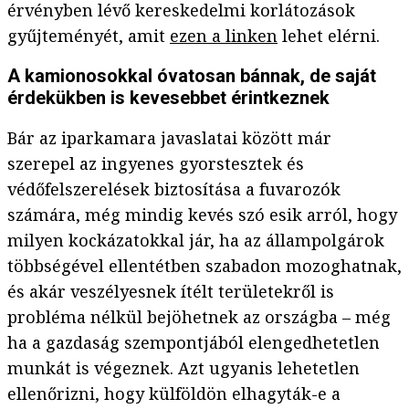
érvényben lévő kereskedelmi korlátozások
gyűjteményét, amit
ezen a linken
lehet elérni.
A kamionosokkal óvatosan bánnak, de saját
érdekükben is kevesebbet érintkeznek
Bár az iparkamara javaslatai között már
szerepel az ingyenes gyorstesztek és
védőfelszerelések biztosítása a fuvarozók
számára, még mindig kevés szó esik arról, hogy
milyen kockázatokkal jár, ha az állampolgárok
többségével ellentétben szabadon mozoghatnak,
és akár veszélyesnek ítélt területekről is
probléma nélkül bejöhetnek az országba – még
ha a gazdaság szempontjából elengedhetetlen
munkát is végeznek. Azt ugyanis lehetetlen
ellenőrizni, hogy külföldön elhagyták-e a