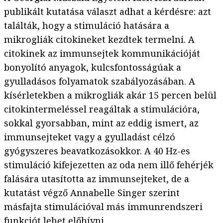
publikált kutatása választ adhat a kérdésre: azt
találták, hogy a stimuláció hatására a
mikrogliák citokineket kezdtek termelni. A
citokinek az immunsejtek kommunikációját
bonyolító anyagok, kulcsfontosságúak a
gyulladásos folyamatok szabályozásában. A
kísérletekben a mikrogliák akár 15 percen belül
citokintermeléssel reagáltak a stimulációra,
sokkal gyorsabban, mint az eddig ismert, az
immunsejteket vagy a gyulladást célzó
gyógyszeres beavatkozásokkor. A 40 Hz-es
stimuláció kifejezetten az oda nem illő fehérjék
falására utasította az immunsejteket, de a
kutatást végző Annabelle Singer szerint
másfajta stimulációval más immunrendszeri
funkciót lehet előhívni.