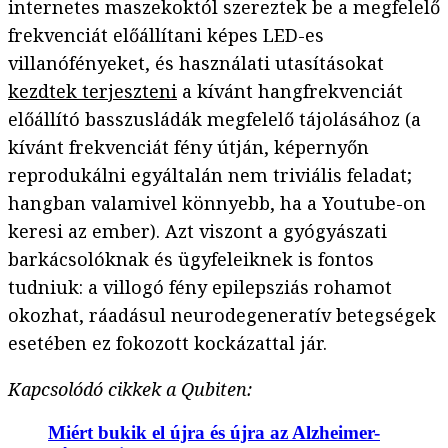
internetes maszekoktól szereztek be a megfelelő
frekvenciát előállítani képes LED-es
villanófényeket, és használati utasításokat
kezdtek terjeszteni
a kívánt hangfrekvenciát
előállító basszusládák megfelelő tájolásához (a
kívánt frekvenciát fény útján, képernyőn
reprodukálni egyáltalán nem triviális feladat;
hangban valamivel könnyebb, ha a Youtube-on
keresi az ember). Azt viszont a gyógyászati
barkácsolóknak és ügyfeleiknek is fontos
tudniuk: a villogó fény epilepsziás rohamot
okozhat, ráadásul neurodegeneratív betegségek
esetében ez fokozott kockázattal jár.
Kapcsolódó cikkek a Qubiten:
Miért bukik el újra és újra az Alzheimer-