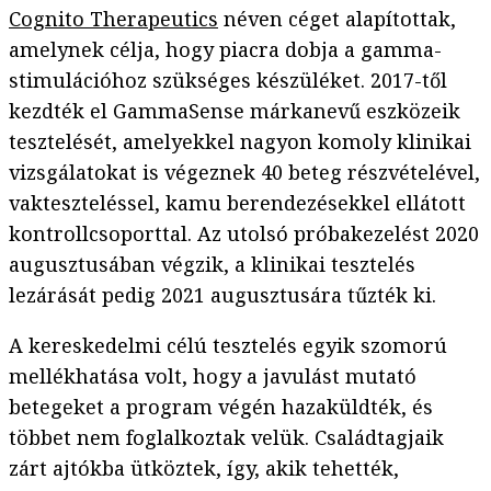
Cognito Therapeutics
néven céget alapítottak,
amelynek célja, hogy piacra dobja a gamma-
stimulációhoz szükséges készüléket. 2017-től
kezdték el GammaSense márkanevű eszközeik
tesztelését, amelyekkel nagyon komoly klinikai
vizsgálatokat is végeznek 40 beteg részvételével,
vakteszteléssel, kamu berendezésekkel ellátott
kontrollcsoporttal. Az utolsó próbakezelést 2020
augusztusában végzik, a klinikai tesztelés
lezárását pedig 2021 augusztusára tűzték ki.
A kereskedelmi célú tesztelés egyik szomorú
mellékhatása volt, hogy a javulást mutató
betegeket a program végén hazaküldték, és
többet nem foglalkoztak velük. Családtagjaik
zárt ajtókba ütköztek, így, akik tehették,