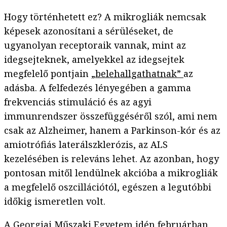
Hogy történhetett ez? A mikrogliák nemcsak
képesek azonosítani a sérüléseket, de
ugyanolyan receptoraik vannak, mint az
idegsejteknek, amelyekkel az idegsejtek
megfelelő pontjain
„belehallgathatnak”
az
adásba. A felfedezés lényegében a gamma
frekvenciás stimuláció és az agyi
immunrendszer összefüggéséről szól, ami nem
csak az Alzheimer, hanem a Parkinson-kór és az
amiotrófiás laterálszklerózis, az ALS
kezelésében is releváns lehet. Az azonban, hogy
pontosan mitől lendülnek akcióba a mikrogliák
a megfelelő oszcillációtól, egészen a legutóbbi
időkig ismeretlen volt.
A Georgiai Műszaki Egyetem idén februárban