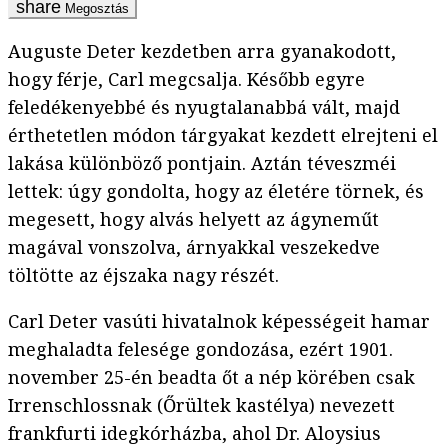
Megosztás
Auguste Deter kezdetben arra gyanakodott,
hogy férje, Carl megcsalja. Később egyre
feledékenyebbé és nyugtalanabbá vált, majd
érthetetlen módon tárgyakat kezdett elrejteni el
lakása különböző pontjain. Aztán téveszméi
lettek: úgy gondolta, hogy az életére törnek, és
megesett, hogy alvás helyett az ágyneműt
magával vonszolva, árnyakkal veszekedve
töltötte az éjszaka nagy részét.
Carl Deter vasúti hivatalnok képességeit hamar
meghaladta felesége gondozása, ezért 1901.
november 25-én beadta őt a nép körében csak
Irrenschlossnak (Őrültek kastélya) nevezett
frankfurti idegkórházba, ahol Dr. Aloysius