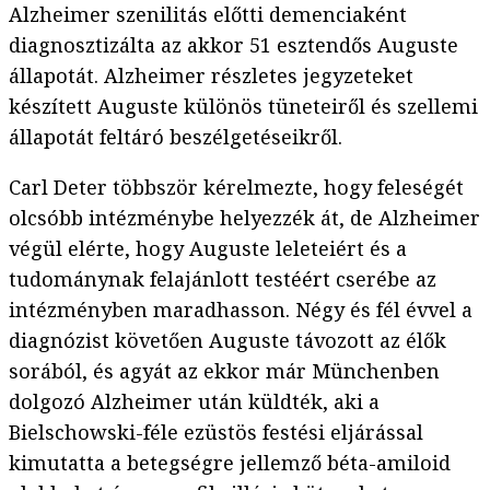
Alzheimer szenilitás előtti demenciaként
diagnosztizálta az akkor 51 esztendős Auguste
állapotát. Alzheimer részletes jegyzeteket
készített Auguste különös tüneteiről és szellemi
állapotát feltáró beszélgetéseikről.
Carl Deter többször kérelmezte, hogy feleségét
olcsóbb intézménybe helyezzék át, de Alzheimer
végül elérte, hogy Auguste leleteiért és a
tudománynak felajánlott testéért cserébe az
intézményben maradhasson. Négy és fél évvel a
diagnózist követően Auguste távozott az élők
sorából, és agyát az ekkor már Münchenben
dolgozó Alzheimer után küldték, aki a
Bielschowski-féle ezüstös festési eljárással
kimutatta a betegségre jellemző béta-amiloid