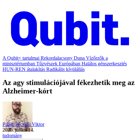
A Qubit+ tartalmai
Rekordalacsony Duna
Vízőrzők a
minisztériumban
Tűzvészek Európában
Halálos génszerkesztés
HUN-REN átalakítás
Radikális kívülállás
Az agy stimulációjával fékezhetik meg az
Alzheimer-kórt
Papdi-Pécskői Viktor
2020. június 14.
tudomány