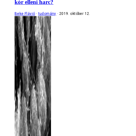
kór elleni harc?
Beke Flávió
tudomány
2019. október 12.