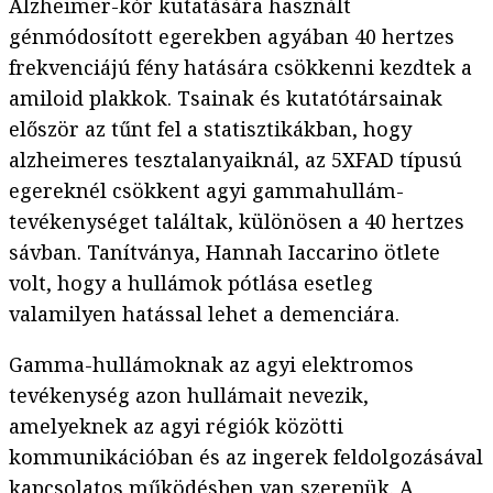
Alzheimer-kór kutatására használt
génmódosított egerekben agyában 40 hertzes
frekvenciájú fény hatására csökkenni kezdtek a
amiloid plakkok. Tsainak és kutatótársainak
először az tűnt fel a statisztikákban, hogy
alzheimeres tesztalanyaiknál, az 5XFAD típusú
egereknél csökkent agyi gammahullám-
tevékenységet találtak, különösen a 40 hertzes
sávban. Tanítványa, Hannah Iaccarino ötlete
volt, hogy a hullámok pótlása esetleg
valamilyen hatással lehet a demenciára.
Gamma-hullámoknak az agyi elektromos
tevékenység azon hullámait nevezik,
amelyeknek az agyi régiók közötti
kommunikációban és az ingerek feldolgozásával
kapcsolatos működésben van szerepük. A