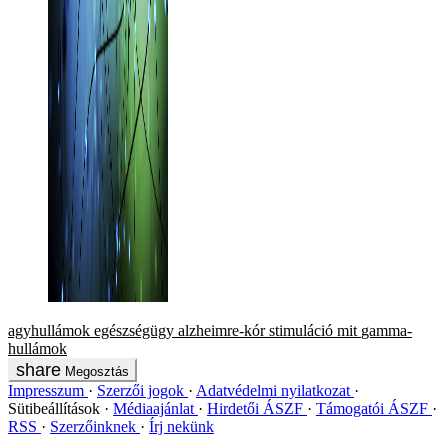
agyhullámok
egészségügy
alzheimre-kór
stimuláció
mit
gamma-
hullámok
Megosztás
Impresszum
Szerzői jogok
Adatvédelmi nyilatkozat
Sütibeállítások
Médiaajánlat
Hirdetői ÁSZF
Támogatói ÁSZF
RSS
Szerzőinknek
Írj nekünk