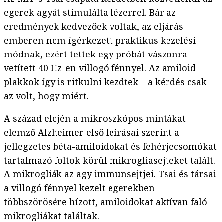
egerek agyát stimulálta lézerrel. Bár az
eredmények kedvezőek voltak, az eljárás
emberen nem ígérkezett praktikus kezelési
módnak, ezért tettek egy próbát vászonra
vetített 40 Hz-en villogó fénnyel. Az amiloid
plakkok így is ritkulni kezdtek – a kérdés csak
az volt, hogy miért.
A század elején a mikroszkópos mintákat
elemző Alzheimer első leírásai szerint a
jellegzetes béta-amiloidokat és fehérjecsomókat
tartalmazó foltok körül mikrogliasejteket talált.
A mikrogliák az agy immunsejtjei. Tsai és társai
a villogó fénnyel kezelt egerekben
többszörösére hízott, amiloidokat aktívan faló
mikrogliákat találtak.