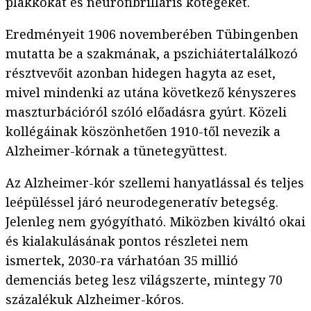
plakkokat és neurofibrilláris kötegeket.
Eredményeit 1906 novemberében Tübingenben
mutatta be a szakmának, a pszichiátertalálkozó
résztvevőit azonban hidegen hagyta az eset,
mivel mindenki az utána következő kényszeres
maszturbációról szóló előadásra gyúrt. Közeli
kollégáinak köszönhetően 1910-től nevezik a
Alzheimer-kórnak a tünetegyüttest.
Az Alzheimer-kór szellemi hanyatlással és teljes
leépüléssel járó neurodegeneratív betegség.
Jelenleg nem gyógyítható. Miközben kiváltó okai
és kialakulásának pontos részletei nem
ismertek, 2030-ra várhatóan 35 millió
demenciás beteg lesz világszerte, mintegy 70
százalékuk Alzheimer-kóros.