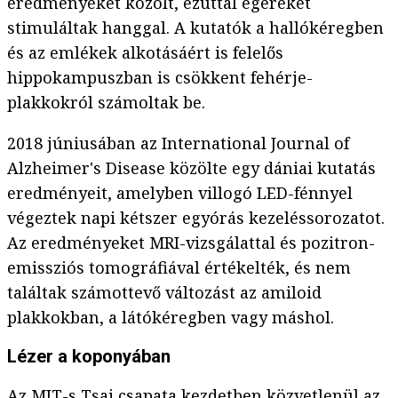
eredményeket közölt, ezúttal egereket
stimuláltak hanggal. A kutatók a hallókéregben
és az emlékek alkotásáért is felelős
hippokampuszban is csökkent fehérje-
plakkokról számoltak be.
2018 júniusában az International Journal of
Alzheimer's Disease közölte egy dániai kutatás
eredményeit, amelyben villogó LED-fénnyel
végeztek napi kétszer egyórás kezeléssorozatot.
Az eredményeket MRI-vizsgálattal és pozitron-
emissziós tomográfiával értékelték, és nem
találtak számottevő változást az amiloid
plakkokban, a látókéregben vagy máshol.
Lézer a koponyában
Az MIT-s Tsai csapata kezdetben közvetlenül az