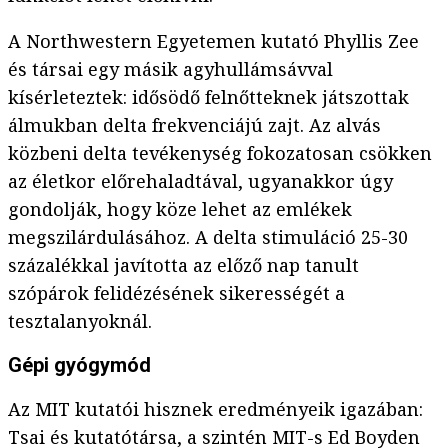
A Northwestern Egyetemen kutató Phyllis Zee
és társai egy másik agyhullámsávval
kísérleteztek: idősödő felnőtteknek játszottak
álmukban delta frekvenciájú zajt. Az alvás
közbeni delta tevékenység fokozatosan csökken
az életkor előrehaladtával, ugyanakkor úgy
gondolják, hogy köze lehet az emlékek
megszilárdulásához. A delta stimuláció 25-30
százalékkal javította az előző nap tanult
szópárok felidézésének sikerességét a
tesztalanyoknál.
Gépi gyógymód
Az MIT kutatói hisznek eredményeik igazában:
Tsai és kutatótársa, a szintén MIT-s Ed Boyden