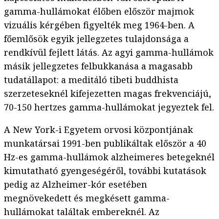
gamma-hullámokat élőben először majmok
vizuális kérgében figyelték meg 1964-ben. A
főemlősök egyik jellegzetes tulajdonsága a
rendkívül fejlett látás. Az agyi gamma-hullámok
másik jellegzetes felbukkanása a magasabb
tudatállapot: a meditáló tibeti buddhista
szerzeteseknél kifejezetten magas frekvenciájú,
70-150 hertzes gamma-hullámokat jegyeztek fel.
A New York-i Egyetem orvosi központjának
munkatársai 1991-ben publikáltak először a 40
Hz-es gamma-hullámok alzheimeres betegeknél
kimutatható gyengeségéről, további kutatások
pedig az Alzheimer-kór esetében
megnövekedett és megkésett gamma-
hullámokat találtak embereknél. Az