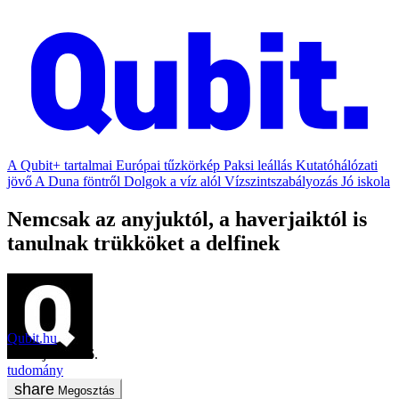
A Qubit+ tartalmai
Európai tűzkörkép
Paksi leállás
Kutatóhálózati
jövő
A Duna föntről
Dolgok a víz alól
Vízszintszabályozás
Jó iskola
Nemcsak az anyjuktól, a haverjaiktól is
tanulnak trükköket a delfinek
Qubit.hu
2020. június 26.
tudomány
Megosztás