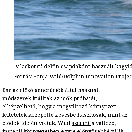
Palackorrú delfin csapdaként használt kagyló
Forrás
:
Sonja Wild/Dolphin Innovation Projec
Bár az előző generációk által használt
módszerek kiállták az idők próbáját,
elképzelhető, hogy a megváltozó környezeti
feltételek közepette kevésbé hasznosak, mint az
elődök idején voltak. Wild
szerint
a változó,
instabil környezetben egyre előnyösebbé válik,