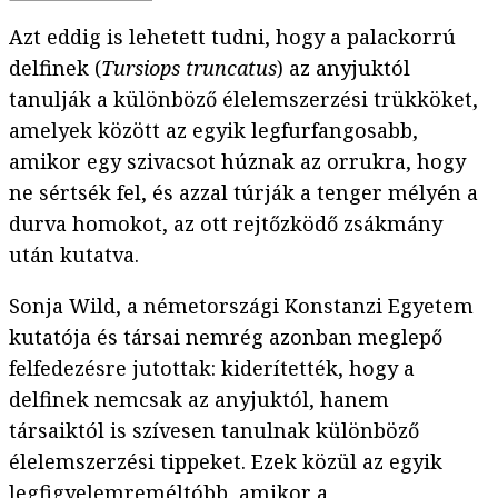
Azt eddig is lehetett tudni, hogy a palackorrú
delfinek (
Tursiops truncatus
) az anyjuktól
tanulják a különböző élelemszerzési trükköket,
amelyek között az egyik legfurfangosabb,
amikor egy szivacsot húznak az orrukra, hogy
ne sértsék fel, és azzal túrják a tenger mélyén a
durva homokot, az ott rejtőzködő zsákmány
után kutatva.
Sonja Wild, a németországi Konstanzi Egyetem
kutatója és társai nemrég azonban meglepő
felfedezésre jutottak: kiderítették, hogy a
delfinek nemcsak az anyjuktól, hanem
társaiktól is szívesen tanulnak különböző
élelemszerzési tippeket. Ezek közül az egyik
legfigyelemreméltóbb, amikor a