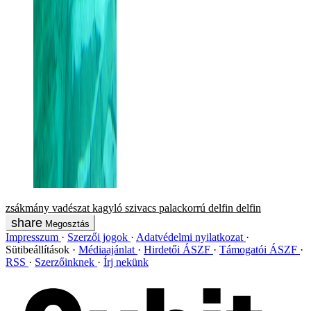
zsákmány
vadészat
kagyló
szivacs
palackorrú delfin
delfin
Megosztás
Impresszum
Szerzői jogok
Adatvédelmi nyilatkozat
Sütibeállítások
Médiaajánlat
Hirdetői ÁSZF
Támogatói ÁSZF
RSS
Szerzőinknek
Írj nekünk