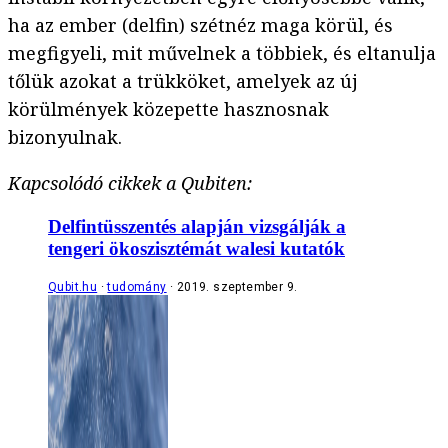
ha az ember (delfin) szétnéz maga körül, és
megfigyeli, mit művelnek a többiek, és eltanulja
tőlük azokat a trükköket, amelyek az új
körülmények közepette hasznosnak
bizonyulnak.
Kapcsolódó cikkek a Qubiten:
Delfintüsszentés alapján vizsgálják a
tengeri ökoszisztémát walesi kutatók
Qubit.hu
tudomány
2019. szeptember 9.