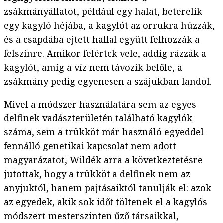
zsákmányállatot, például egy halat, beterelik
egy kagyló héjába, a kagylót az orrukra húzzák,
és a csapdába ejtett hallal együtt felhozzák a
felszínre. Amikor felértek vele, addig rázzák a
kagylót, amíg a víz nem távozik belőle, a
zsákmány pedig egyenesen a szájukban landol.
Mivel a módszer használatára sem az egyes
delfinek vadászterületén található kagylók
száma, sem a trükköt már használó egyeddel
fennálló genetikai kapcsolat nem adott
magyarázatot, Wildék arra a következtetésre
jutottak, hogy a trükköt a delfinek nem az
anyjuktól, hanem pajtásaiktól tanulják el: azok
az egyedek, akik sok időt töltenek el a kagylós
módszert mesterszinten űző társaikkal,