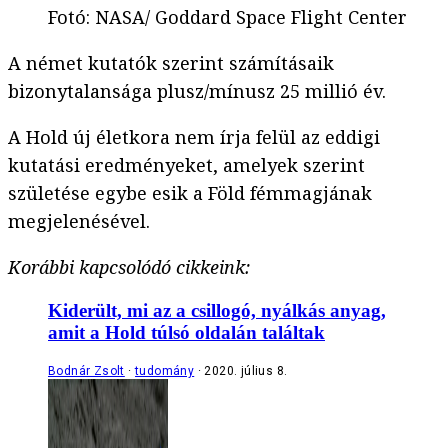
Fotó
:
NASA/ Goddard Space Flight Center
A német kutatók szerint számításaik
bizonytalansága plusz/mínusz 25 millió év.
A Hold új életkora nem írja felül az eddigi
kutatási eredményeket, amelyek szerint
születése egybe esik a Föld fémmagjának
megjelenésével.
Korábbi kapcsolódó cikkeink:
Kiderült, mi az a csillogó, nyálkás anyag,
amit a Hold túlsó oldalán találtak
Bodnár Zsolt
tudomány
2020. július 8.