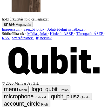
hold
űrkutatás
föld
csillagászat
Megosztás
Impresszum
Szerzői jogok
Adatvédelmi nyilatkozat
Sütibeállítások
Médiaajánlat
Hirdetői ÁSZF
Támogatói ÁSZF
RSS
Szerzőinknek
Írj nekünk
©
2026
Magyar Jeti Zrt.
Menü
Címlap
Podcast
Qubit+
Profil