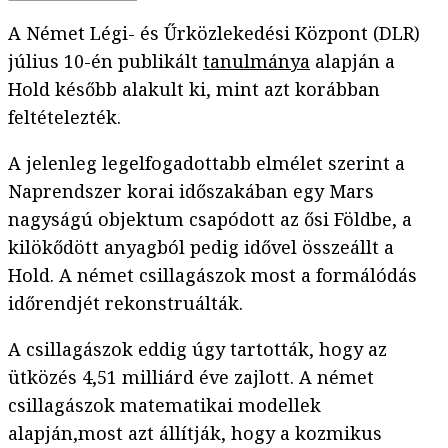
A Német Légi- és Űrközlekedési Központ (DLR)
július 10-én publikált
tanulmánya
alapján a
Hold később alakult ki, mint azt korábban
feltételezték.
A jelenleg legelfogadottabb elmélet szerint a
Naprendszer korai időszakában egy Mars
nagyságú objektum csapódott az ősi Földbe, a
kilökődött anyagból pedig idővel összeállt a
Hold. A német csillagászok most a formálódás
időrendjét rekonstruálták.
A csillagászok eddig úgy tartották, hogy az
ütközés 4,51 milliárd éve zajlott. A német
csillagászok matematikai modellek
alapján,most azt állítják, hogy a kozmikus