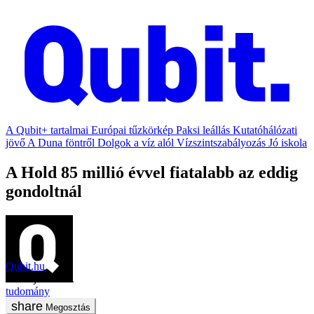
A Qubit+ tartalmai
Európai tűzkörkép
Paksi leállás
Kutatóhálózati
jövő
A Duna föntről
Dolgok a víz alól
Vízszintszabályozás
Jó iskola
A Hold 85 millió évvel fiatalabb az eddig
gondoltnál
Qubit.hu
2020. július 17.
tudomány
Megosztás