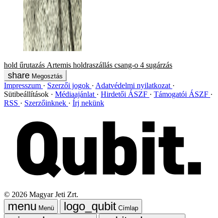
hold
űrutazás
Artemis
holdraszállás
csang-o 4
sugárzás
Megosztás
Impresszum
Szerzői jogok
Adatvédelmi nyilatkozat
Sütibeállítások
Médiaajánlat
Hirdetői ÁSZF
Támogatói ÁSZF
RSS
Szerzőinknek
Írj nekünk
©
2026
Magyar Jeti Zrt.
Menü
Címlap