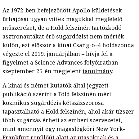
Az 1972-ben befejeződött Apollo küldetések
űrhajósai ugyan vittek magukkal megfelelő
műszereket, de a Hold felszínén tartózkodó
asztronautákat érő sugárdózist nem mérték
külön, ezt először a kínai Csang-o–4 holdszonda
végezte el 2019. januárjában – hívja fel a
figyelmet a Science Advances folyóiratban
szeptember 25-én megjelent
tanulmány
.
A kínai és német kutatók által jegyzett
publikáció szerint a Föld felszínén mért
kozmikus sugárdózis kétszázszorosa
tapasztalható a Hold felszínén, ahol akár tízszer
több sugárzás érheti az emberi szervezetet,
mint amennyit egy magaslégköri New York-
Frankfurt repülőút alatt az utasoknak és a