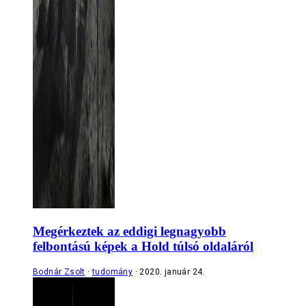
Megérkeztek az eddigi legnagyobb
felbontású képek a Hold túlsó oldaláról
Bodnár Zsolt
tudomány
2020. január 24.