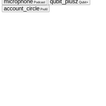
Podcast
Qubit+
Profil