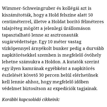
Wimmer-Schweingruber és kollégái azt is
kiszámították, hogy a Hold felszíne alatt 50
centiméterrel, illetve a Holdat borító félméteres
talajréteg mögött a jelenlegi űrállomáson
tapasztalható lenne az asztronauták
sugárvédettsége. Egy 10 méter vastag
vízköpennyel árnyékolt bunker pedig a durvább
napkitörésekkel szemben is megfelelő óvóhely
lehetne számukra a Holdon. A kutatók szerint
egy ilyen kamrának egyébként a napkitörés
észlelését követő 30 percen belül elérhetőnek
kell lennie ahhoz, hogy megfelelő időben
védelmet biztosítson az expedíciók tagjainak.
Korábbi kapcsolódó cikkeink: