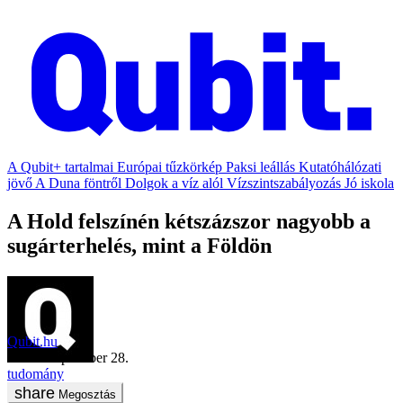
A Qubit+ tartalmai
Európai tűzkörkép
Paksi leállás
Kutatóhálózati
jövő
A Duna föntről
Dolgok a víz alól
Vízszintszabályozás
Jó iskola
A Hold felszínén kétszázszor nagyobb a
sugárterhelés, mint a Földön
Qubit.hu
2020. szeptember 28.
tudomány
Megosztás