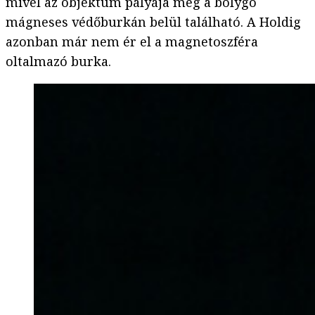
mivel az objektum pályája még a bolygó
mágneses védőburkán belül található. A Holdig
azonban már nem ér el a magnetoszféra
oltalmazó burka.