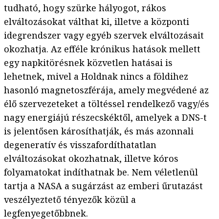
tudható, hogy szürke hályogot, rákos
elváltozásokat válthat ki, illetve a központi
idegrendszer vagy egyéb szervek elváltozásait
okozhatja. Az efféle krónikus hatások mellett
egy napkitörésnek közvetlen hatásai is
lehetnek, mivel a Holdnak nincs a földihez
hasonló magnetoszférája, amely megvédené az
élő szervezeteket a töltéssel rendelkező vagy/és
nagy energiájú részecskéktől, amelyek a DNS-t
is jelentősen károsíthatják, és más azonnali
degeneratív és visszafordíthatatlan
elváltozásokat okozhatnak, illetve kóros
folyamatokat indíthatnak be. Nem véletlenül
tartja a NASA a sugárzást az emberi űrutazást
veszélyeztető tényezők közül a
legfenyegetőbbnek.