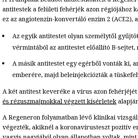
antitestek a felületi fehérjék azon régiójához 
ez az angiotenzin-konvertáló enzim 2 (ACE2), a
Az egyik antitestet olyan személytől gyűjtö
vérmintából az antitestet előállító B-sejtet
A másik antitestet egy egérből vonták ki,
emberére, majd beleinjekciózták a tüskefehé
A két antitest keveréke a vírus azon fehérjéjé
és rézuszmajmokkal végzett kísérletek
alapján
A Regeneron folyamatban lévő klinikai vizsgál
végezték, akiknél a koronavírusteszt pozitív 
vagyis nagyjából olyan állapotban voltak, min