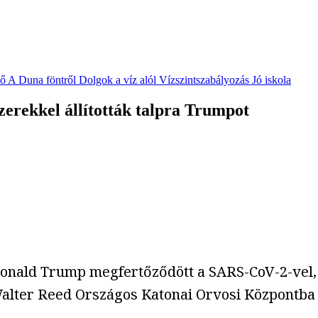
vő
A Duna föntről
Dolgok a víz alól
Vízszintszabályozás
Jó iskola
 szerekkel állították talpra Trumpot
Donald Trump megfertőződött a SARS-CoV-2-vel, 
ter Reed Országos Katonai Orvosi Központba szá