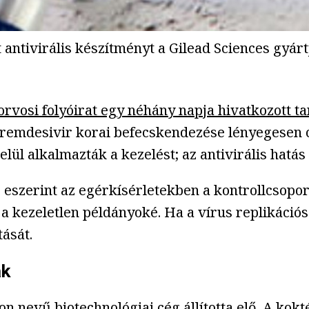
ntivirális készítményt a Gilead Sciences gyárt
orvosi folyóirat egy néhány napja hivatkozott 
 remdesivir korai befecskendezése lényegesen cs
belül alkalmazták a kezelést; az antivirális hat
 eszerint az egérkísérletekben a kontrollcsopo
a kezeletlen példányoké. Ha a vírus replikációs
tását.
ak
 nevű biotechnológiai cég állította elő. A kokté