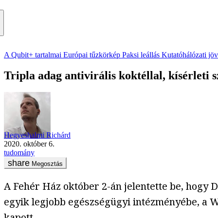
A Qubit+ tartalmai
Európai tűzkörkép
Paksi leállás
Kutatóhálózati jö
Tripla adag antivirális koktéllal, kísérleti
Hegyeshalmi Richárd
2020. október 6.
tudomány
Megosztás
A Fehér Ház október 2-án jelentette be, hogy 
egyik legjobb egészségügyi intézményébe, a Wal
kapott.