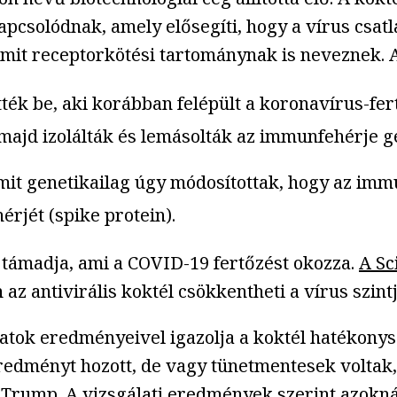
kapcsolódnak, amely elősegíti, hogy a vírus csa
mit receptorkötési tartománynak is neveznek. Az
tték be, aki korábban felépült a koronavírus-fer
, majd izolálták és lemásolták az immunfehérje gé
 amit genetikailag úgy módosítottak, hogy az i
rjét (spike protein).
t támadja, ami a COVID-19 fertőzést okozza.
A Sc
 az antivirális koktél csökkentheti a vírus szint
atok eredményeivel igazolja a koktél hatékonys
eredményt hozott, de vagy tünetmentesek voltak
t Trump. A vizsgálati eredmények szerint azokn