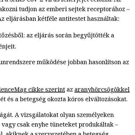
tlakozni tudjon az emberi sejtek receptorához –
 eljárásban kétféle antitestet használtak:
tőzésből: az eljárás során begyűjtötték a
njeit.
mmunrendszere működése jobban hasonlítson az
ienceMag cikke szerint
az
aranyhörcsögökkel
jét és a betegség okozta kóros elváltozásokat.
ágát. A vizsgálatokat olyan személyeken
, vagy csak enyhe tüneteket produkáltak –
ál, akiknek a szervezetében a betegség