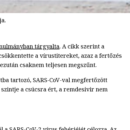
ja.
tanulmányban tárgyalta
. A cikk szerint a
ökkentette a vírustitereket, azaz a fertőzés
ás ezután csaknem teljesen megszűnt.
rtba tartozó, SARS-CoV-val megfertőzött
 szintje a csúcsra ért, a remdesivir nem
l a SARS-CoV-2 vírus fehérjéjét célozza. Az