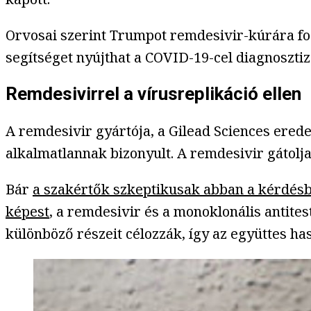
Orvosai szerint Trumpot remdesivir-kúrára fog
segítséget nyújthat a COVID-19-cel diagnosztiz
Remdesivirrel a vírusreplikáció ellen
A remdesivir gyártója, a Gilead Sciences erede
alkalmatlannak bizonyult. A remdesivir gátolj
Bár
a szakértők szkeptikusak abban a kérdésbe
képest
, a remdesivir és a monoklonális antit
különböző részeit célozzák, így az együttes has