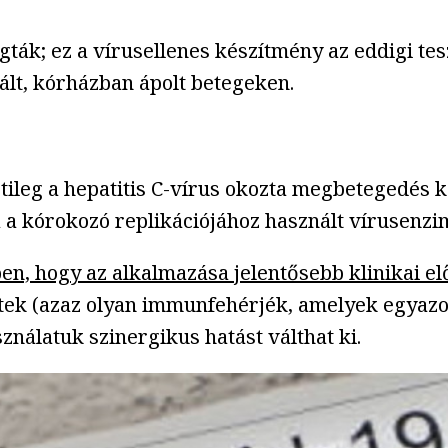
ták; ez a vírusellenes készítmény az eddigi tes
ált, kórházban ápolt betegeken.
tileg a hepatitis C-vírus okozta megbetegedés ke
a a kórokozó replikációjához használt vírusenz
n, hogy az alkalmazása jelentősebb klinikai el
estek (azaz olyan immunfehérjék, amelyek egya
ználatuk szinergikus hatást válthat ki.