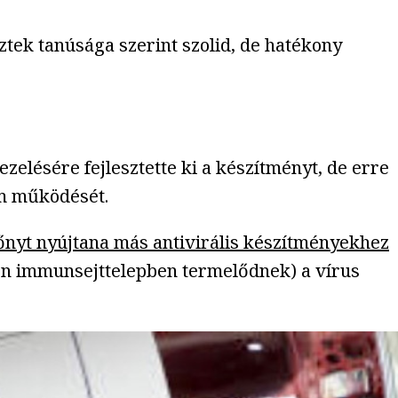
ztek tanúsága szerint szolid, de hatékony
zelésére fejlesztette ki a készítményt, de erre
im működését.
őnyt nyújtana más antivirális készítményekhez
zon immunsejttelepben termelődnek) a vírus