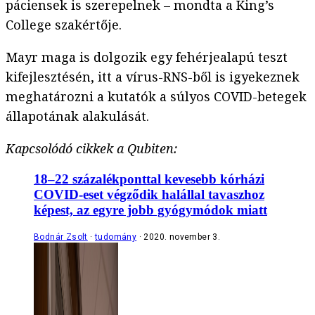
páciensek is szerepelnek – mondta a King’s
College szakértője.
Mayr maga is dolgozik egy fehérjealapú teszt
kifejlesztésén, itt a vírus-RNS-ből is igyekeznek
meghatározni a kutatók a súlyos COVID-betegek
állapotának alakulását.
Kapcsolódó cikkek a Qubiten:
18–22 százalékponttal kevesebb kórházi
COVID-eset végződik halállal tavaszhoz
képest, az egyre jobb gyógymódok miatt
Bodnár Zsolt
tudomány
2020. november 3.