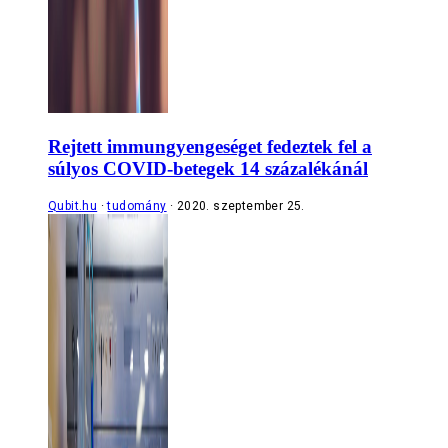
Rejtett immungyengeséget fedeztek fel a
súlyos COVID-betegek 14 százalékánál
Qubit.hu
tudomány
2020. szeptember 25.