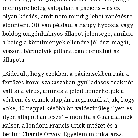
mennyire beteg valójában a páciens – és ez
olyan kérdés, amit nem mindig lehet ránézésre
eldönteni. Ott van például a happy hypoxia vagy
boldog oxigénhiányos állapot jelensége, amikor
a beteg a körülmények ellenére jól érzi magát,
viszont bármelyik pillanatban romolhat az
állapota.
„Kiderült, hogy ezekben a páciensekben már a
fertőzés korai szakaszában gyulladásos reakciót
vált ki a vírus, aminek a jeleit lemérhetjük a
vérben, és ennek alapján megmondhatjuk, hogy
»oké, 40 nappal később ön valószínűleg ilyen és
ilyen állapotban lesz«” – mondta a Guardiannek
Ralser, a londoni Francis Crick Intézet és a
berlini Charité Orvosi Egyetem munkatársa.