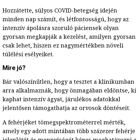
Hozzátette, súlyos COVID-betegség idején
minden nap számít, és létfontosságú, hogy az
intenzív ápolásra szoruló páciensek olyan
gyorsan megkapják a kezelést, amilyen gyorsan
csak lehet, hiszen ez nagymértékben növeli
túlélési esélyeiket.
Mire jó?
Bár valószínűtlen, hogy a tesztet a klinikumban
arra alkalmaznák, hogy önmagában eldöntse, ki
kaphat intenzív ágyat, járulékos adatokkal
jelentősen támogathatja az orvosok döntéseit.
A fehérjéket tömegspektrométerrel mérték,
amely egy adott mintában több százezer fehérje
jelenlétét és mennyiségét képes meghatározni a