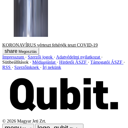
KORONAVÍRUS
vérteszt
fehérjék
teszt
COVID-19
Megosztás
Impresszum
Szerzői jogok
Adatvédelmi nyilatkozat
Sütibeállítások
Médiaajánlat
Hirdetői ÁSZF
Támogatói ÁSZF
RSS
Szerzőinknek
Írj nekünk
©
2026
Magyar Jeti Zrt.