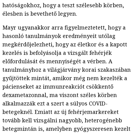
hatóságokhoz, hogy a teszt szélesebb körben,
élesben is bevethető legyen.
Mayr ugyanakkor arra figyelmeztetett, hogy a
hasonló tanulmányok eredményeit utólag
megkérdőjelezheti, hogy az életkor és a kapott
kezelés is befolyásolja a vizsgált fehérjék
előfordulását és mennyiségét a vérben. A
tanulmányhoz a világjárvány korai szakaszában
gyűjtöttek mintát, amikor még nem kezelték a
pácienseket az immunreakciót csökkentő
dexametazonnal, ma viszont széles körben
alkalmazzák ezt a szert a súlyos COVID-
betegeknél. Emiatt az új fehérjemarkereket
tovább kell vizsgálni nagyobb, heterogénebb
betegmintán is, amelyben gyógyszeresen kezelt