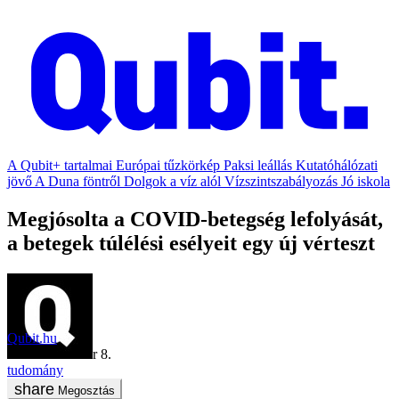
A Qubit+ tartalmai
Európai tűzkörkép
Paksi leállás
Kutatóhálózati
jövő
A Duna föntről
Dolgok a víz alól
Vízszintszabályozás
Jó iskola
Megjósolta a COVID-betegség lefolyását,
a betegek túlélési esélyeit egy új vérteszt
Qubit.hu
2020. december 8.
tudomány
Megosztás