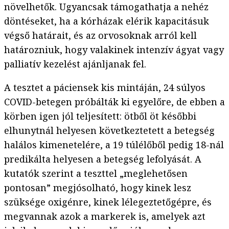
növelhetők. Ugyancsak támogathatja a nehéz
döntéseket, ha a kórházak elérik kapacitásuk
végső határait, és az orvosoknak arról kell
határozniuk, hogy valakinek intenzív ágyat vagy
palliatív kezelést ajánljanak fel.
A tesztet a páciensek kis mintáján, 24 súlyos
COVID-betegen próbálták ki egyelőre, de ebben a
körben igen jól teljesített: ötből öt későbbi
elhunytnál helyesen következtetett a betegség
halálos kimenetelére, a 19 túlélőből pedig 18-nál
predikálta helyesen a betegség lefolyását. A
kutatók szerint a teszttel „meglehetősen
pontosan” megjósolható, hogy kinek lesz
szüksége oxigénre, kinek lélegeztetőgépre, és
megvannak azok a markerek is, amelyek azt