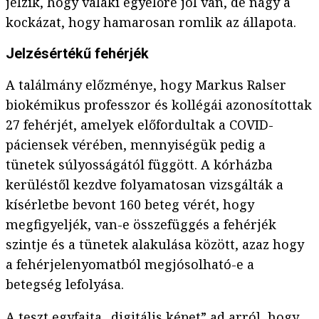
jelzik, hogy valaki egyelőre jól van, de nagy a
kockázat, hogy hamarosan romlik az állapota.
Jelzésértékű fehérjék
A találmány előzménye, hogy Markus Ralser
biokémikus professzor és kollégái azonosítottak
27 fehérjét, amelyek előfordultak a COVID-
páciensek vérében, mennyiségük pedig a
tünetek súlyosságától függött. A kórházba
kerüléstől kezdve folyamatosan vizsgálták a
kísérletbe bevont 160 beteg vérét, hogy
megfigyeljék, van-e összefüggés a fehérjék
szintje és a tünetek alakulása között, azaz hogy
a fehérjelenyomatból megjósolható-e a
betegség lefolyása.
A teszt egyfajta „digitális képet” ad arról, hogy