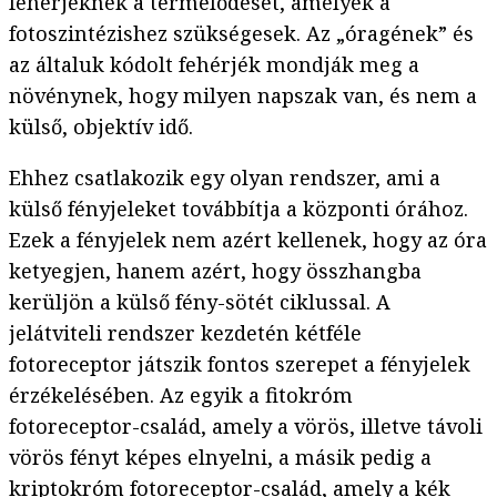
fehérjéknek a termelődését, amelyek a
fotoszintézishez szükségesek. Az „óragének” és
az általuk kódolt fehérjék mondják meg a
növénynek, hogy milyen napszak van, és nem a
külső, objektív idő.
Ehhez csatlakozik egy olyan rendszer, ami a
külső fényjeleket továbbítja a központi órához.
Ezek a fényjelek nem azért kellenek, hogy az óra
ketyegjen, hanem azért, hogy összhangba
kerüljön a külső fény-sötét ciklussal. A
jelátviteli rendszer kezdetén kétféle
fotoreceptor játszik fontos szerepet a fényjelek
érzékelésében. Az egyik a fitokróm
fotoreceptor-család, amely a vörös, illetve távoli
vörös fényt képes elnyelni, a másik pedig a
kriptokróm fotoreceptor-család, amely a kék