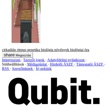
cirkadián ritmus
genetika
biológia
növények
biológiai óra
Megosztás
Impresszum
Szerzői jogok
Adatvédelmi nyilatkozat
Sütibeállítások
Médiaajánlat
Hirdetői ÁSZF
Támogatói ÁSZF
RSS
Szerzőinknek
Írj nekünk