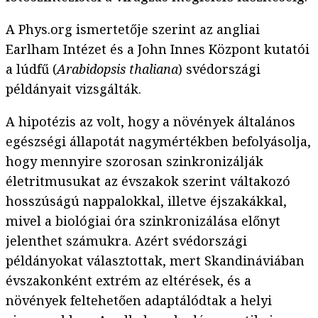
A Phys.org ismertetője szerint az angliai
Earlham Intézet és a John Innes Központ kutatói
a lúdfű (
Arabidopsis
thaliana
) svédországi
példányait vizsgálták.
A hipotézis az volt, hogy a növények általános
egészségi állapotát nagymértékben befolyásolja,
hogy mennyire szorosan szinkronizálják
életritmusukat az évszakok szerint váltakozó
hosszúságú nappalokkal, illetve éjszakákkal,
mivel a biológiai óra szinkronizálása előnyt
jelenthet számukra. Azért svédországi
példányokat választottak, mert Skandináviában
évszakonként extrém az eltérések, és a
növények feltehetően adaptálódtak a helyi