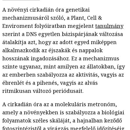
A növényi cirkadián óra genetikai
mechanizmusáról szóló, a Plant, Cell &
Enviroment folyóiratban megjelent
tanulmány
szerint a DNS egyetlen bázispárjának változása
átalakítja azt, hogy az adott egyed miképpen
alkalmazkodik az éjszakák és nappalok
hosszának ingadozásához. Ez a mechanizmus
szinte ugyanaz, mint amilyen az állatokban, így
az emberben szabályozza az aktivitás, vagyis az
ébrenlét és a pihenés, vagyis az alvás
ritmikusan változó periódusait.
A cirkadián óra az a molekuláris metronóm,
amely a növényekben is szabályozza a biológiai
folyamatok széles skáláját, a hajnalban keződő
fotoszintézistől a virágzás megfelelő időzítéséig.