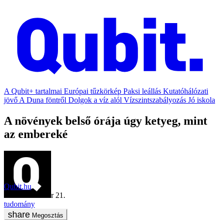
A Qubit+ tartalmai
Európai tűzkörkép
Paksi leállás
Kutatóhálózati
jövő
A Duna föntről
Dolgok a víz alól
Vízszintszabályozás
Jó iskola
A növények belső órája úgy ketyeg, mint
az embereké
Qubit.hu
2020. december 21.
tudomány
Megosztás