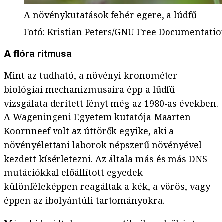
A növénykutatások fehér egere, a lúdfű
Fotó
:
Kristian Peters/GNU Free Documentation
A flóra ritmusa
Mint az tudható, a növényi kronométer
biológiai mechanizmusaira épp a lűdfű
vizsgálata derített fényt még az 1980-as években.
A Wageningeni Egyetem kutatója
Maarten
Koornneef
volt az úttörők egyike, aki a
növényélettani laborok népszerű növényével
kezdett kísérletezni. Az általa más és más DNS-
mutációkkal előállított egyedek
különféleképpen reagáltak a kék, a vörös, vagy
éppen az ibolyántúli tartományokra.