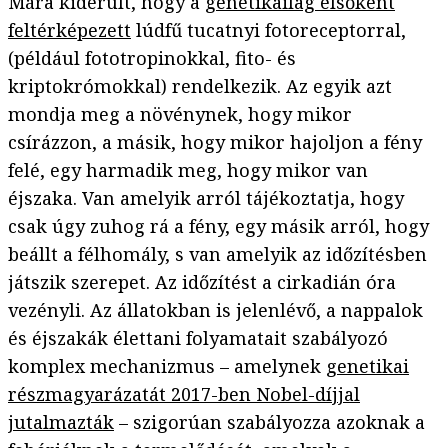
Mára kiderült, hogy a
genetikailag elsőként
feltérképezett
lúdfű tucatnyi fotoreceptorral,
(például fototropinokkal, fito- és
kriptokrómokkal) rendelkezik. Az egyik azt
mondja meg a növénynek, hogy mikor
csírázzon, a másik, hogy mikor hajoljon a fény
felé, egy harmadik meg, hogy mikor van
éjszaka. Van amelyik arról tájékoztatja, hogy
csak úgy zuhog rá a fény, egy másik arról, hogy
beállt a félhomály, s van amelyik az időzítésben
játszik szerepet. Az időzítést a cirkadián óra
vezényli. Az állatokban is jelenlévő, a nappalok
és éjszakák élettani folyamatait szabályozó
komplex mechanizmus – amelynek
genetikai
részmagyarázatát 2017-ben Nobel-díjjal
jutalmazták
– szigorúan szabályozza azoknak a