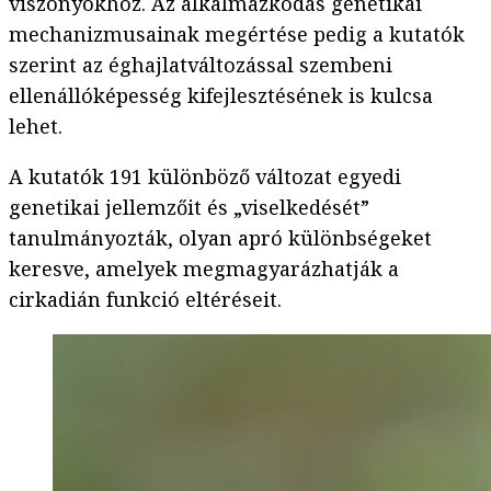
viszonyokhoz. Az alkalmazkodás genetikai
mechanizmusainak megértése pedig a kutatók
szerint az éghajlatváltozással szembeni
ellenállóképesség kifejlesztésének is kulcsa
lehet.
A kutatók 191 különböző változat egyedi
genetikai jellemzőit és „viselkedését”
tanulmányozták, olyan apró különbségeket
keresve, amelyek megmagyarázhatják a
cirkadián funkció eltéréseit.