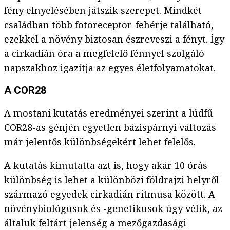
fény elnyelésében játszik szerepet. Mindkét
családban több fotoreceptor-fehérje található,
ezekkel a növény biztosan észreveszi a fényt. Így
a cirkadián óra a megfelelő fénnyel szolgáló
napszakhoz igazítja az egyes életfolyamatokat.
A COR28
A mostani kutatás eredményei szerint a lúdfű
COR28-as génjén egyetlen bázispárnyi változás
már jelentős különbségekért lehet felelős.
A kutatás kimutatta azt is, hogy akár 10 órás
különbség is lehet a különbözi földrajzi helyről
származó egyedek cirkadián ritmusa között. A
növénybiológusok és -genetikusok úgy vélik, az
általuk feltárt jelenség a mezőgazdasági