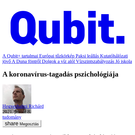
A Qubit+ tartalmai
Európai tűzkörkép
Paksi leállás
Kutatóhálózati
jövő
A Duna föntről
Dolgok a víz alól
Vízszintszabályozás
Jó iskola
A koronavírus-tagadás pszichológiája
Hegyeshalmi Richárd
2021. január 8.
tudomány
Megosztás