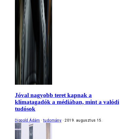
Jóval nagyobb teret kapnak a
klímatagadók a médiában, mint a valódi
tudósok
Dippold Ádám
tudomány
2019. augusztus 15.