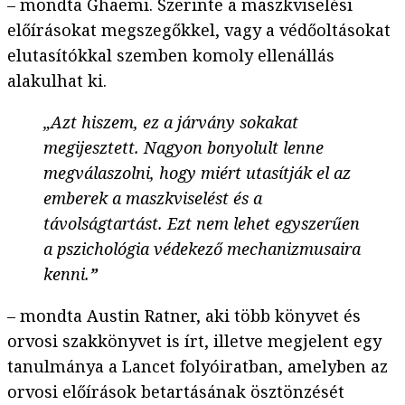
– mondta Ghaemi. Szerinte a maszkviselési
előírásokat megszegőkkel, vagy a védőoltásokat
elutasítókkal szemben komoly ellenállás
alakulhat ki.
„Azt hiszem, ez a járvány sokakat
megijesztett. Nagyon bonyolult lenne
megválaszolni, hogy miért utasítják el az
emberek a maszkviselést és a
távolságtartást. Ezt nem lehet egyszerűen
a pszichológia védekező mechanizmusaira
kenni.
”
– mondta Austin Ratner, aki több könyvet és
orvosi szakkönyvet is írt, illetve megjelent egy
tanulmánya a Lancet folyóiratban, amelyben az
orvosi előírások betartásának ösztönzését