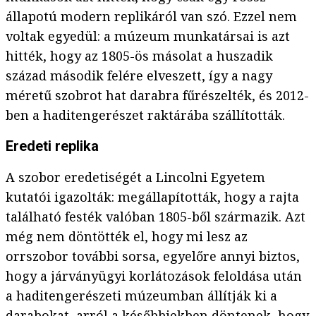
állapotú modern replikáról van szó. Ezzel nem
voltak egyedül: a múzeum munkatársai is azt
hitték, hogy az 1805-ös másolat a huszadik
század második felére elveszett, így a nagy
méretű szobrot hat darabra fűrészelték, és 2012-
ben a haditengerészet raktárába szállították.
Eredeti replika
A szobor eredetiségét a Lincolni Egyetem
kutatói igazolták: megállapították, hogy a rajta
található festék valóban 1805-ből származik. Azt
még nem döntötték el, hogy mi lesz az
orrszobor további sorsa, egyelőre annyi biztos,
hogy a járványügyi korlátozások feloldása után
a haditengerészeti múzeumban állítják ki a
darabokat, arról a későbbiekben döntenek, hogy