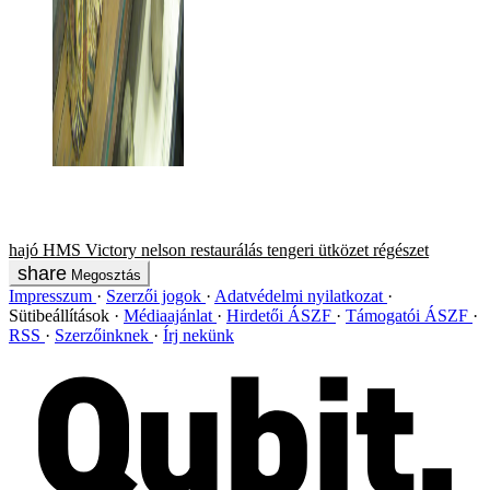
hajó
HMS Victory
nelson
restaurálás
tengeri ütközet
régészet
Megosztás
Impresszum
Szerzői jogok
Adatvédelmi nyilatkozat
Sütibeállítások
Médiaajánlat
Hirdetői ÁSZF
Támogatói ÁSZF
RSS
Szerzőinknek
Írj nekünk