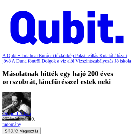
A Qubit+ tartalmai
Európai tűzkörkép
Paksi leállás
Kutatóhálózati
jövő
A Duna föntről
Dolgok a víz alól
Vízszintszabályozás
Jó iskola
Másolatnak hitték egy hajó 200 éves
orrszobrát, láncfűrésszel estek neki
Dippold Ádám
2021. február 10.
tudomány
Megosztás