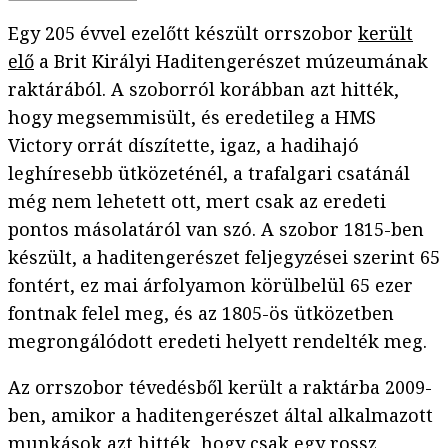
Egy 205 évvel ezelőtt készült orrszobor
került
elő
a Brit Királyi Haditengerészet múzeumának
raktárából. A szoborról korábban azt hitték,
hogy megsemmisült, és eredetileg a HMS
Victory orrát díszítette, igaz, a hadihajó
leghíresebb ütközeténél, a trafalgari csatánál
még nem lehetett ott, mert csak az eredeti
pontos másolatáról van szó. A szobor 1815-ben
készült, a haditengerészet feljegyzései szerint 65
fontért, ez mai árfolyamon körülbelül 65 ezer
fontnak felel meg, és az 1805-ös ütközetben
megrongálódott eredeti helyett rendelték meg.
Az orrszobor tévedésből került a raktárba 2009-
ben, amikor a haditengerészet által alkalmazott
munkások azt hitték, hogy csak egy rossz