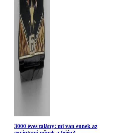
3000 éves talány: mi van ennek az
egyiptomi nőnek a fején?