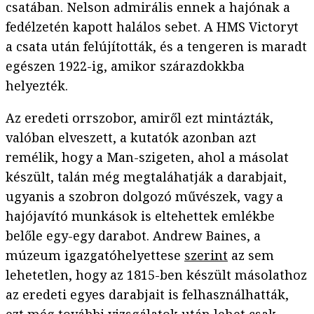
csatában. Nelson admirális ennek a hajónak a
fedélzetén kapott halálos sebet. A HMS Victoryt
a csata után felújították, és a tengeren is maradt
egészen 1922-ig, amikor szárazdokkba
helyezték.
Az eredeti orrszobor, amiről ezt mintázták,
valóban elveszett, a kutatók azonban azt
remélik, hogy a Man-szigeten, ahol a másolat
készült, talán még megtaláhatják a darabjait,
ugyanis a szobron dolgozó művészek, vagy a
hajójavító munkások is eltehettek emlékbe
belőle egy-egy darabot. Andrew Baines, a
múzeum igazgatóhelyettese
szerint
az sem
lehetetlen, hogy az 1815-ben készült másolathoz
az eredeti egyes darabjait is felhasználhatták,