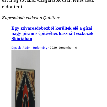
ezt még további vizsgálatok után lehet csak
eldönteni.
Kapcsolódó cikkek a Qubiten:
Egy szivarosdobozból kerültek elő a gízai
nagy piramis építéséhez használt eszközök
Skóciában
Dippold Ádám
tudomány
2020. december 16.