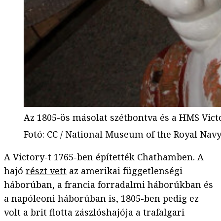
Az 1805-ös másolat szétbontva és a HMS Vict
Fotó
:
CC / National Museum of the Royal Nav
A Victory-t 1765-ben építették Chathamben. A
hajó
részt vett
az amerikai függetlenségi
háborúban, a francia forradalmi háborúkban és
a napóleoni háborúban is, 1805-ben pedig ez
volt a brit flotta zászlóshajója a trafalgari