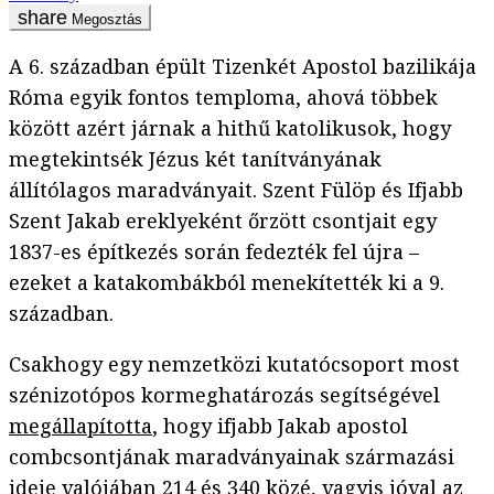
Megosztás
A 6. században épült Tizenkét Apostol bazilikája
Róma egyik fontos temploma, ahová többek
között azért járnak a hithű katolikusok, hogy
megtekintsék Jézus két tanítványának
állítólagos maradványait. Szent Fülöp és Ifjabb
Szent Jakab ereklyeként őrzött csontjait egy
1837-es építkezés során fedezték fel újra –
ezeket a katakombákból menekítették ki a 9.
században.
Csakhogy egy nemzetközi kutatócsoport most
szénizotópos kormeghatározás segítségével
megállapította
, hogy ifjabb Jakab apostol
combcsontjának maradványainak származási
ideje valójában 214 és 340 közé, vagyis jóval az