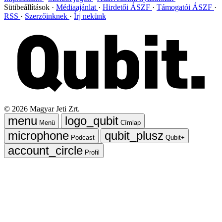
Sütibeállítások
Médiaajánlat
Hirdetői ÁSZF
Támogatói ÁSZF
RSS
Szerzőinknek
Írj nekünk
©
2026
Magyar Jeti Zrt.
Menü
Címlap
Podcast
Qubit+
Profil