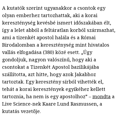
A kutatók szerint ugyanakkor a csontok egy
olyan emberhez tartozhattak, aki a korai
kereszténység kevésbé ismert időszakában élt,
így a lelet abból a feltáratlan korból származhat,
ami a tizenkét apostol halála és a Római
Birodalomban a kereszténység mint hivatalos
vallás elfogadása (380) közé esett. „Úgy
gondoljuk, nagyon valószínű, hogy aki a
csontokat a Tizenkét Apostol bazilikájába
szállította, azt hitte, hogy azok Jakabhoz
tartoztak. Egy keresztény sírból vihették el,
tehát a korai keresztények egyikéhez kellett
tartoznia, ha nem is egy apostolhoz” –
mondta
a
Live Science-nek Kaare Lund Rasmussen, a
kutatás vezetője.