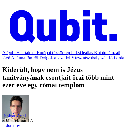
A Qubit+ tartalmai
Európai tűzkörkép
Paksi leállás
Kutatóhálózati
jövő
A Duna föntről
Dolgok a víz alól
Vízszintszabályozás
Jó iskola
Kiderült, hogy nem is Jézus
tanítványának csontjait őrzi több mint
ezer éve egy római templom
Bodnár Zsolt
2021. február 17.
tudomány