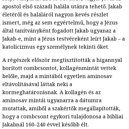
apostol első századi halála utánra tehető. Jakab
életéről és haláláról nagyon kevés részlet
ismert, még az sem egyértelmű, hogy a Jézus
által tanítványként fogadott Jakab ugyanaz a
Jakab-e, mint a Jézus testvéreként leírt Jakab – a
katolicizmus egy személynek tekinti őket.
A régészek először megtisztították a higannyal
borított combcsontot, kollagénmintát vettek
belőle, majd a mintából egyetlen aminosav
eltávolításával láttak neki a
kormeghatározásnak. A kollagén és az
aminosav mintái ugyanarra a dátumra
mutattak, amiből a szakértők megállapították,
hogy a combcsont egykori tulajdonosa a bibliai
Jakabnál 160–240 évvel később élt.