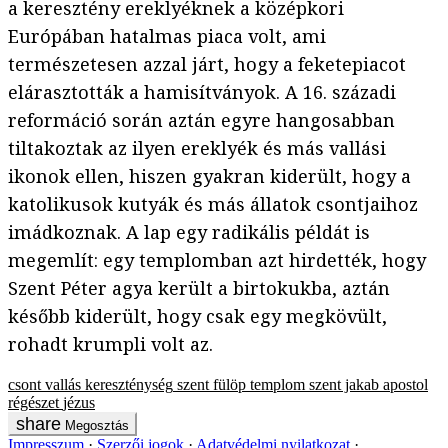
a keresztény ereklyéknek a középkori
Európában hatalmas piaca volt, ami
természetesen azzal járt, hogy a feketepiacot
elárasztották a hamisítványok. A 16. századi
reformáció során aztán egyre hangosabban
tiltakoztak az ilyen ereklyék és más vallási
ikonok ellen, hiszen gyakran kiderült, hogy a
katolikusok kutyák és más állatok csontjaihoz
imádkoznak. A lap egy radikális példát is
megemlít: egy templomban azt hirdették, hogy
Szent Péter agya került a birtokukba, aztán
később kiderült, hogy csak egy megkövült,
rohadt krumpli volt az.
csont
vallás
kereszténység
szent fülöp
templom
szent jakab
apostol
régészet
jézus
Megosztás
Impresszum
Szerzői jogok
Adatvédelmi nyilatkozat