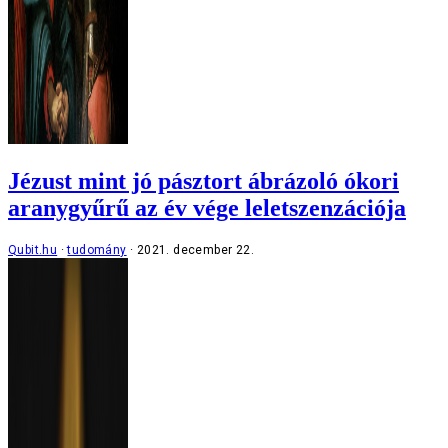
Jézust mint jó pásztort ábrázoló ókori
aranygyűrű az év vége leletszenzációja
Qubit.hu
tudomány
2021. december 22.