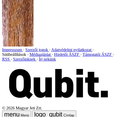
Impresszum
Szerzői jogok
Adatvédelmi nyilatkozat
Sütibeállítások
Médiaajánlat
Hirdetői ÁSZF
Támogatói ÁSZF
RSS
Szerzőinknek
Írj nekünk
©
2026
Magyar Jeti Zrt.
Menü
Címlap