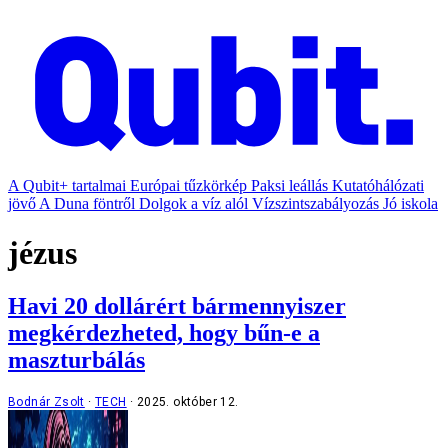
A Qubit+ tartalmai
Európai tűzkörkép
Paksi leállás
Kutatóhálózati
jövő
A Duna föntről
Dolgok a víz alól
Vízszintszabályozás
Jó iskola
jézus
Havi 20 dollárért bármennyiszer
megkérdezheted, hogy bűn-e a
maszturbálás
Bodnár Zsolt
TECH
2025. október 12.