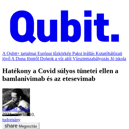
A Qubit+ tartalmai
Európai tűzkörkép
Paksi leállás
Kutatóhálózati
jövő
A Duna föntről
Dolgok a víz alól
Vízszintszabályozás
Jó iskola
Hatékony a Covid súlyos tünetei ellen a
bamlanivimab és az etesevimab
Dippold Ádám
2021. március 10.
tudomány
Megosztás