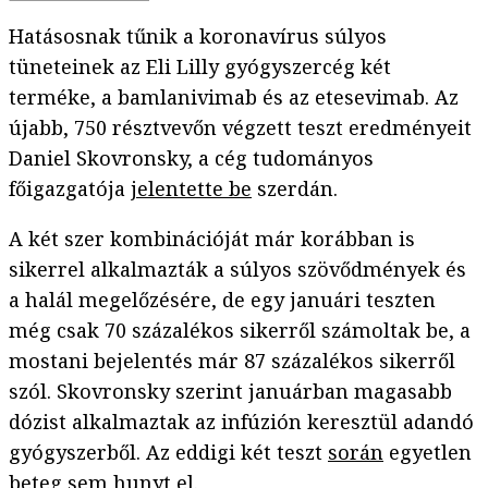
Hatásosnak tűnik a koronavírus súlyos
tüneteinek az Eli Lilly gyógyszercég két
terméke, a bamlanivimab és az etesevimab. Az
újabb, 750 résztvevőn végzett teszt eredményeit
Daniel Skovronsky, a cég tudományos
főigazgatója
jelentette be
szerdán.
A két szer kombinációját már korábban is
sikerrel alkalmazták a súlyos szövődmények és
a halál megelőzésére, de egy januári teszten
még csak 70 százalékos sikerről számoltak be, a
mostani bejelentés már 87 százalékos sikerről
szól. Skovronsky szerint januárban magasabb
dózist alkalmaztak az infúzión keresztül adandó
gyógyszerből. Az eddigi két teszt
során
egyetlen
beteg sem hunyt el.