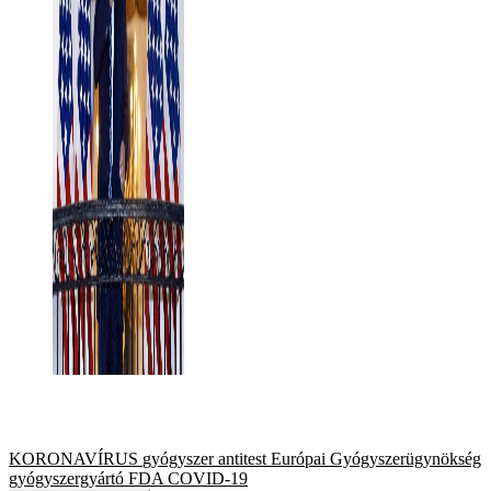
KORONAVÍRUS
gyógyszer
antitest
Európai Gyógyszerügynökség
gyógyszergyártó
FDA
COVID-19