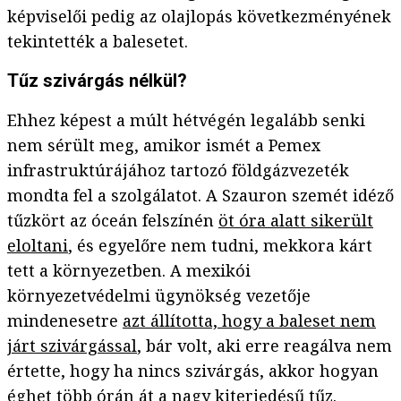
képviselői pedig az olajlopás következményének
tekintették a balesetet.
Tűz szivárgás nélkül?
Ehhez képest a múlt hétvégén legalább senki
nem sérült meg, amikor ismét a Pemex
infrastruktúrájához tartozó földgázvezeték
mondta fel a szolgálatot. A Szauron szemét idéző
tűzkört az óceán felszínén
öt óra alatt sikerült
eloltani
, és egyelőre nem tudni, mekkora kárt
tett a környezetben. A mexikói
környezetvédelmi ügynökség vezetője
mindenesetre
azt állította, hogy a baleset nem
járt szivárgással
, bár volt, aki erre reagálva nem
értette, hogy ha nincs szivárgás, akkor hogyan
éghet több órán át a nagy kiterjedésű tűz.