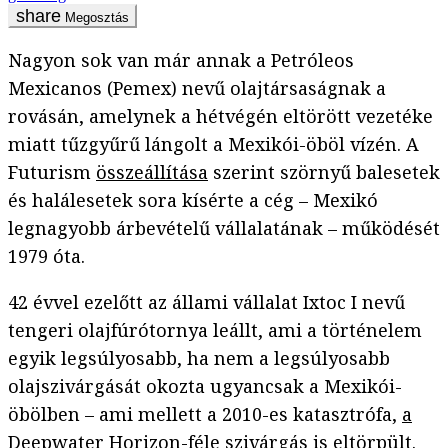
Megosztás
Nagyon sok van már annak a Petróleos
Mexicanos (Pemex) nevű olajtársaságnak a
rovásán, amelynek a hétvégén eltörött vezetéke
miatt tűzgyűrű lángolt a Mexikói-öböl vízén. A
Futurism
összeállítása
szerint szörnyű balesetek
és halálesetek sora kísérte a cég – Mexikó
legnagyobb árbevételű vállalatának – működését
1979 óta.
42 évvel ezelőtt az állami vállalat Ixtoc I nevű
tengeri olajfúrótornya leállt, ami a történelem
egyik legsúlyosabb, ha nem a legsúlyosabb
olajszivárgását okozta ugyancsak a Mexikói-
öbölben – ami mellett a 2010-es katasztrófa,
a
Deepwater Horizon-féle szivárgás is eltörpült
.