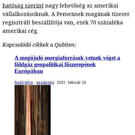
hatóság szerint
nagy lehetőség az amerikai
vállalkozásoknak. A Pemexnek magának tízezer
regisztrált beszállítója van, ezek 70 százaléka
amerikai cég.
Kapcsolódó cikkek a Qubiten:
A megújuló energiaforrások vetnek véget a
földgáz geopolitikai főszerepének
Európában
Radó Nóra
gazdaság
2021. február 23.