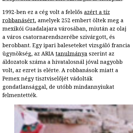
1992-ben ez a cég volt a felelős
azért a tíz
robbanásért
, amelyek 252 embert öltek meg a
mexikói Guadalajara városában, miután az olaj
a város csatornarendszerébe szivárgott, és
berobbant. Egy ipari baleseteket vizsgáló francia
ügynökség, az ARIA
tanulmánya
szerint az
áldozatok száma a hivatalosnál jóval nagyobb
volt, az ezret is elérte. A robbanások miatt a
Pemex négy tisztviselőjét vádolták
gondatlansággal, de utóbb mindannyiukat
felmentették.