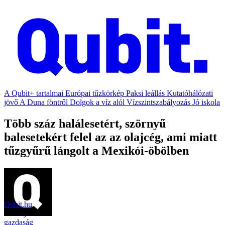
A Qubit+ tartalmai
Európai tűzkörkép
Paksi leállás
Kutatóhálózati
jövő
A Duna föntről
Dolgok a víz alól
Vízszintszabályozás
Jó iskola
Több száz halálesetért, szörnyű
balesetekért felel az az olajcég, ami miatt
tűzgyűrű lángolt a Mexikói-öbölben
Qubit.hu
2021. július 5.
gazdaság