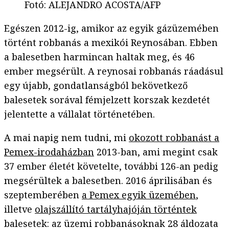
Fotó
:
ALEJANDRO ACOSTA/AFP
Egészen 2012-ig, amikor az egyik gázüzemében
történt robbanás a mexikói Reynosában. Ebben
a balesetben harmincan haltak meg, és 46
ember megsérült. A reynosai robbanás ráadásul
egy újabb, gondatlanságból bekövetkező
balesetek sorával fémjelzett korszak kezdetét
jelentette a vállalat történetében.
A mai napig nem tudni, mi
okozott robbanást a
Pemex-irodaházban
2013-ban, ami megint csak
37 ember életét követelte, további 126-an pedig
megsérültek a balesetben. 2016 áprilisában és
szeptemberében
a Pemex egyik üzemében
,
illetve
olajszállító tartályhajóján történtek
balesetek: az üzemi robbanásoknak 28 áldozata