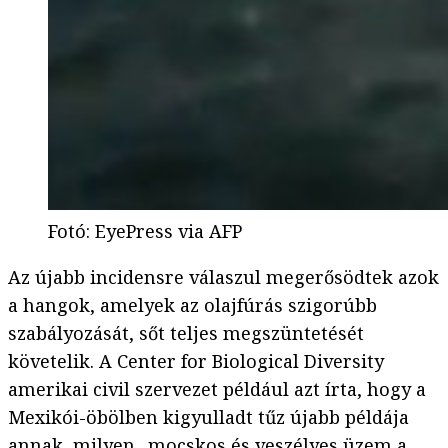
Fotó
:
EyePress via AFP
Az újabb incidensre válaszul megerősödtek azok
a hangok, amelyek az olajfúrás szigorúbb
szabályozását, sőt teljes megszüntetését
követelik. A Center for Biological Diversity
amerikai civil szervezet például azt írta, hogy a
Mexikói-öbölben kigyulladt tűz újabb példája
annak, milyen „mocskos és veszélyes üzem a