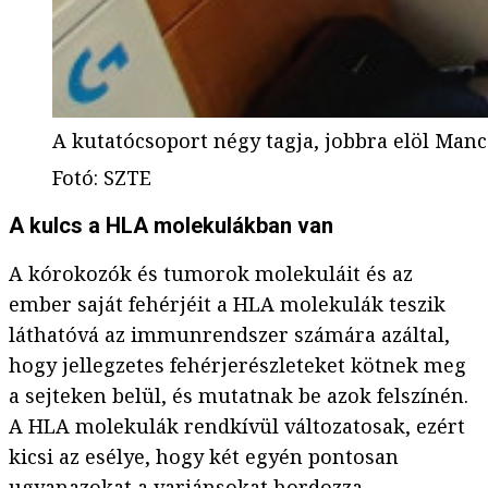
A kutatócsoport négy tagja, jobbra elöl Man
Fotó
:
SZTE
A kulcs a HLA molekulákban van
A kórokozók és tumorok molekuláit és az
ember saját fehérjéit a HLA molekulák teszik
láthatóvá az immunrendszer számára azáltal,
hogy jellegzetes fehérjerészleteket kötnek meg
a sejteken belül, és mutatnak be azok felszínén.
A HLA molekulák rendkívül változatosak, ezért
kicsi az esélye, hogy két egyén pontosan
ugyanazokat a variánsokat hordozza.