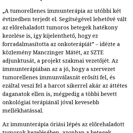
„A tumorellenes immunterápia az utóbbi két
évtizedben terjedt el. Segítségével lehetővé vált
az előrehaladott tumoros betegek hatékony
kezelése is, így kijelenthető, hogy ez
forradalmasította az onkoterápiát” – idézte a
közlemény Manczinger Mátét, az SZTE
adjunktusát, a projekt szakmai vezetőjét. Az
immunterápiában az a jó, hogy a szervezet
tumorellenes immunválaszát erősíti fel, és
ezáltal veszi fel a harcot sikerrel akár az áttétes
daganatok ellen is, mégpedig a többi bevett
onkológiai terápiánál jóval kevesebb
mellékhatással.
Az immunterápia óriási lépés az előrehaladott
tumorok kezelésében, azonban a betegek