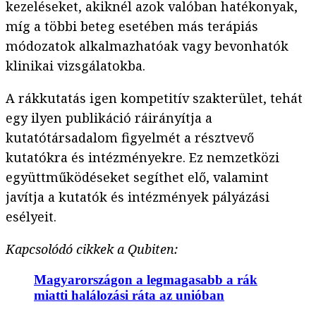
kezeléseket, akiknél azok valóban hatékonyak,
míg a többi beteg esetében más terápiás
módozatok alkalmazhatóak vagy bevonhatók
klinikai vizsgálatokba.
A rákkutatás igen kompetitív szakterület, tehát
egy ilyen publikáció ráirányítja a
kutatótársadalom figyelmét a résztvevő
kutatókra és intézményekre. Ez nemzetközi
együttműködéseket segíthet elő, valamint
javítja a kutatók és intézmények pályázási
esélyeit.
Kapcsolódó cikkek a Qubiten:
Magyarországon a legmagasabb a rák
miatti halálozási ráta az unióban