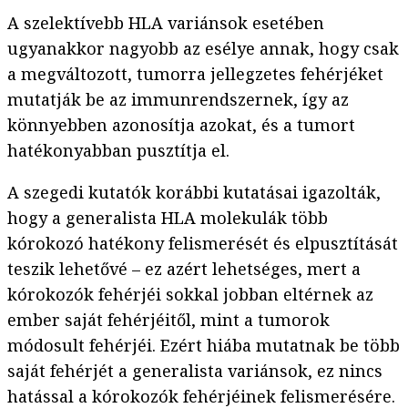
A szelektívebb HLA variánsok esetében
ugyanakkor nagyobb az esélye annak, hogy csak
a megváltozott, tumorra jellegzetes fehérjéket
mutatják be az immunrendszernek, így az
könnyebben azonosítja azokat, és a tumort
hatékonyabban pusztítja el.
A szegedi kutatók korábbi kutatásai igazolták,
hogy a generalista HLA molekulák több
kórokozó hatékony felismerését és elpusztítását
teszik lehetővé – ez azért lehetséges, mert a
kórokozók fehérjéi sokkal jobban eltérnek az
ember saját fehérjéitől, mint a tumorok
módosult fehérjéi. Ezért hiába mutatnak be több
saját fehérjét a generalista variánsok, ez nincs
hatással a kórokozók fehérjéinek felismerésére.