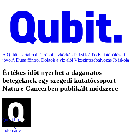
A Qubit+ tartalmai
Európai tűzkörkép
Paksi leállás
Kutatóhálózati
jövő
A Duna föntről
Dolgok a víz alól
Vízszintszabályozás
Jó iskola
Értékes időt nyerhet a daganatos
betegeknek egy szegedi kutatócsoport
Nature Cancerben publikált módszere
Qubit.hu
2021. július 13.
tudomány