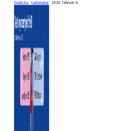
Qubit.hu
tudomány
2020. február 4.