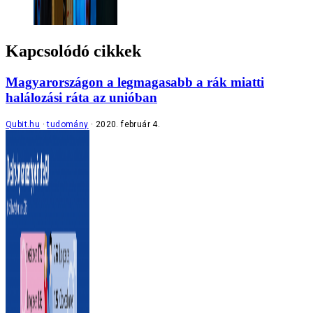
Kapcsolódó cikkek
Magyarországon a legmagasabb a rák miatti
halálozási ráta az unióban
Qubit.hu
tudomány
2020. február 4.