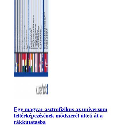
Egy magyar asztrofizikus az univerzum
feltérképezésének módszerét ülteti át a
rákkutatásba