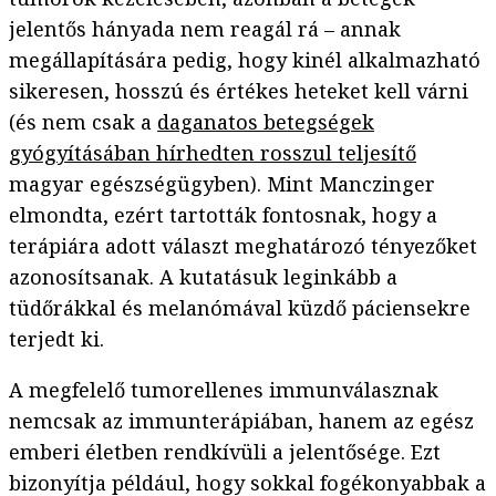
jelentős hányada nem reagál rá – annak
megállapítására pedig, hogy kinél alkalmazható
sikeresen, hosszú és értékes heteket kell várni
(és nem csak a
daganatos betegségek
gyógyításában hírhedten rosszul teljesítő
magyar egészségügyben). Mint Manczinger
elmondta, ezért tartották fontosnak, hogy a
terápiára adott választ meghatározó tényezőket
azonosítsanak. A kutatásuk leginkább a
tüdőrákkal és melanómával küzdő páciensekre
terjedt ki.
A megfelelő tumorellenes immunválasznak
nemcsak az immunterápiában, hanem az egész
emberi életben rendkívüli a jelentősége. Ezt
bizonyítja például, hogy sokkal fogékonyabbak a