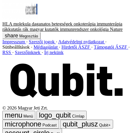
HLA molekula
daganatos betegségek
onkoterápia
immunterápia
rákkutatás
rák
magyar kutatók
immunrendszer
onkológia
Nature
Megosztás
Impresszum
Szerzői jogok
Adatvédelmi nyilatkozat
Sütibeállítások
Médiaajánlat
Hirdetői ÁSZF
Támogatói ÁSZF
RSS
Szerzőinknek
Írj nekünk
©
2026
Magyar Jeti Zrt.
Menü
Címlap
Podcast
Qubit+