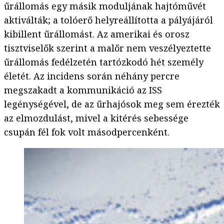
űrállomás egy másik moduljának hajtóművét
aktiválták; a tolóerő helyreállította a pályájáról
kibillent űrállomást. Az amerikai és orosz
tisztviselők szerint a malőr nem veszélyeztette
űrállomás fedélzetén tartózkodó hét személy
életét. Az incidens során néhány percre
megszakadt a kommunikáció az ISS
legénységével, de az űrhajósok meg sem érezték
az elmozdulást, mivel a kitérés sebessége
csupán fél fok volt másodpercenként.