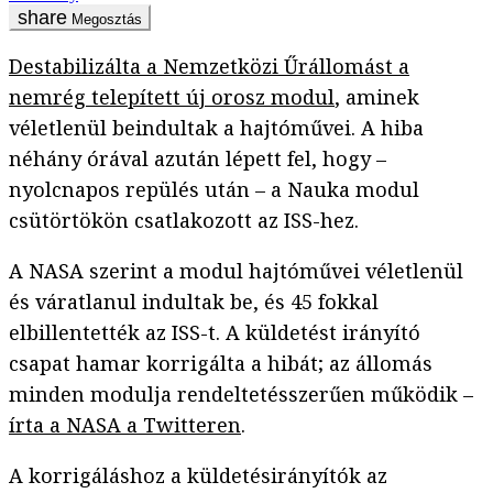
Megosztás
Destabilizálta a Nemzetközi Űrállomást a
nemrég telepített új orosz modul
, aminek
véletlenül beindultak a hajtóművei. A hiba
néhány órával azután lépett fel, hogy –
nyolcnapos repülés után – a Nauka modul
csütörtökön csatlakozott az ISS-hez.
A NASA szerint a modul hajtóművei véletlenül
és váratlanul indultak be, és 45 fokkal
elbillentették az ISS-t. A küldetést irányító
csapat hamar korrigálta a hibát; az állomás
minden modulja rendeltetésszerűen működik –
írta a NASA a Twitteren
.
A korrigáláshoz a küldetésirányítók az