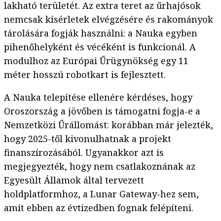
lakható területét. Az extra teret az űrhajósok
nemcsak kísérletek elvégzésére és rakományok
tárolására fogják használni: a Nauka egyben
pihenőhelyként és vécéként is funkcionál. A
modulhoz az Európai Űrügynökség egy 11
méter hosszú robotkart is fejlesztett.
A Nauka telepítése ellenére kérdéses, hogy
Oroszország a jövőben is támogatni fogja-e a
Nemzetközi Űrállomást: korábban már jelezték,
hogy 2025-től kivonulhatnak a projekt
finanszírozásából. Ugyanakkor azt is
megjegyezték, hogy nem csatlakoznának az
Egyesült Államok által tervezett
holdplatformhoz, a Lunar Gateway-hez sem,
amit ebben az évtizedben fognak felépíteni.