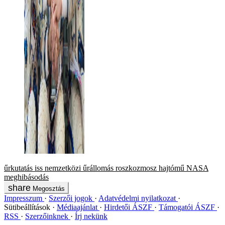
űrkutatás
iss
nemzetközi űrállomás
roszkozmosz
hajtómű
NASA
meghibásodás
Megosztás
Impresszum
Szerzői jogok
Adatvédelmi nyilatkozat
Sütibeállítások
Médiaajánlat
Hirdetői ÁSZF
Támogatói ÁSZF
RSS
Szerzőinknek
Írj nekünk