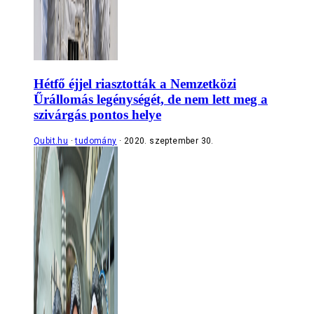
Hétfő éjjel riasztották a Nemzetközi
Űrállomás legénységét, de nem lett meg a
szivárgás pontos helye
Qubit.hu
tudomány
2020. szeptember 30.