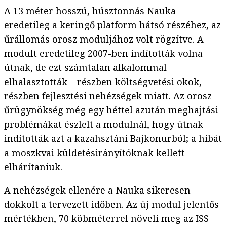
A 13 méter hosszú, húsztonnás Nauka
eredetileg a keringő platform hátsó részéhez, az
űrállomás orosz moduljához volt rögzítve. A
modult eredetileg 2007-ben indították volna
útnak, de ezt számtalan alkalommal
elhalasztották – részben költségvetési okok,
részben fejlesztési nehézségek miatt. Az orosz
űrügynökség még egy héttel azután meghajtási
problémákat észlelt a modulnál, hogy útnak
indították azt a kazahsztáni Bajkonurból; a hibát
a moszkvai küldetésirányítóknak kellett
elhárítaniuk.
A nehézségek ellenére a Nauka sikeresen
dokkolt a tervezett időben. Az új modul jelentős
mértékben, 70 köbméterrel növeli meg az ISS