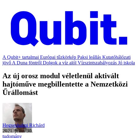
A Qubit+ tartalmai
Európai tűzkörkép
Paksi leállás
Kutatóhálózati
jövő
A Duna föntről
Dolgok a víz alól
Vízszintszabályozás
Jó iskola
Az új orosz modul véletlenül aktivált
hajtóműve megbillentette a Nemzetközi
Űrállomást
Hegyeshalmi Richárd
2021. július 30.
tudomány