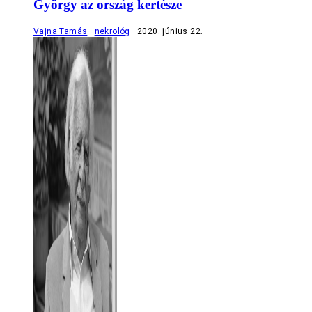
György az ország kertésze
Vajna Tamás
nekrológ
2020. június 22.