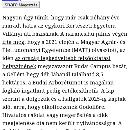
Megosztás
Nagyon úgy tűnik, hogy már csak néhány éve
maradt hátra az egykori Kertészeti Egyetem
Villányi úti bázisának. A narancs.hu július végén
írta meg
, hogy a 2021 elején a Magyar Agrár- és
Élettudományi Egyetembe (MATE) olvasztott, az
idén
az ország legkedveltebb felsőoktatási
helyszínének
megszavazott Budai Campus bezár,
a Gellért-hegy déli lábánál található 8,5
hektáros, a Budai Arborétumot is magában
foglaló ingatlant pedig értékesíthetik. A lap
szerint a dolgozók és a hallgatók 2025-ig kaptak
időt arra, hogy elköltözzenek Gödöllőre.
Hivatalos cáfolat vagy megerősítés a cikk
megjelenése óta nem került nyilvánosságra. A