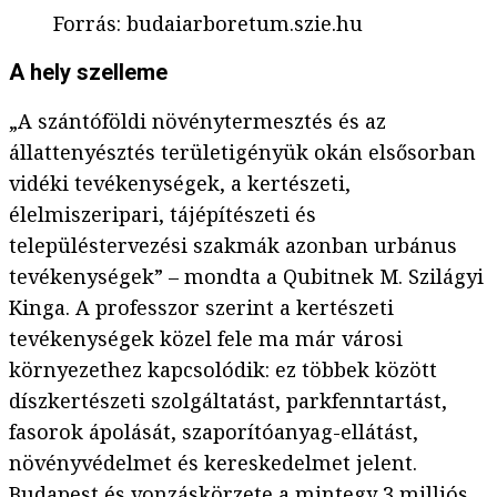
Forrás
:
budaiarboretum.szie.hu
A hely szelleme
„A szántóföldi növénytermesztés és az
állattenyésztés területigényük okán elsősorban
vidéki tevékenységek, a kertészeti,
élelmiszeripari, tájépítészeti és
településtervezési szakmák azonban urbánus
tevékenységek” – mondta a Qubitnek M. Szilágyi
Kinga. A professzor szerint a kertészeti
tevékenységek közel fele ma már városi
környezethez kapcsolódik: ez többek között
díszkertészeti szolgáltatást, parkfenntartást,
fasorok ápolását, szaporítóanyag-ellátást,
növényvédelmet és kereskedelmet jelent.
Budapest és vonzáskörzete a mintegy 3 milliós