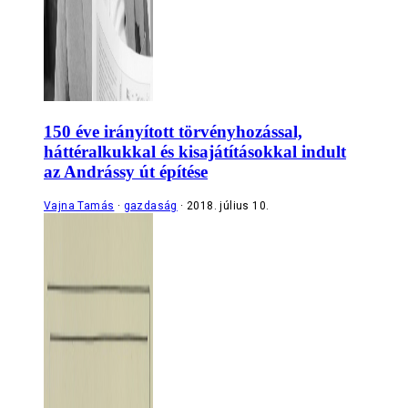
150 éve irányított törvényhozással,
háttéralkukkal és kisajátításokkal indult
az Andrássy út építése
Vajna Tamás
gazdaság
2018. július 10.