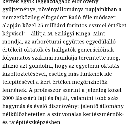
kertek egyik leggazdagabb élőnövény-
gyűjteménye, növényállománya napjainkban a
nemzetközileg elfogadott Radó-féle módszer
alapján közel 25 milliárd forintos eszmei értéket
képvisel” – állítja M. Szilágyi Kinga. Mint
mondja, az arborétumi együttes egyedülálló
értékeit oktatók és hallgatók generációinak
folyamatos szakmai munkája teremtette meg,
illúzió azt gondolni, hogy az egyetemi oktatás
kiköltöztetésével, esetleg más funkciók ide
telepítésével a kert értékei megőrizhetők
lennének. A professzor szerint a jelenleg közel
2000 fásszárú fajt és fajtát, valamint több száz
hagymás és évelő dísznövényt jelentő állomány
nélkülözhetetlen a színvonalas kertészmérnök-
és tájépítészképzésben.