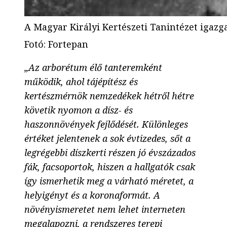
A Magyar Királyi Kertészeti Tanintézet igazg
Fotó
:
Fortepan
„Az arborétum élő tanteremként
működik, ahol tájépítész és
kertészmérnök nemzedékek hétről hétre
követik nyomon a dísz- és
haszonnövények fejlődését. Különleges
értéket jelentenek a sok évtizedes, sőt a
legrégebbi díszkerti részen jó évszázados
fák, facsoportok, hiszen a hallgatók csak
így ismerhetik meg a várható méretet, a
helyigényt és a koronaformát. A
növényismeretet nem lehet interneten
megalapozni, a rendszeres terepi