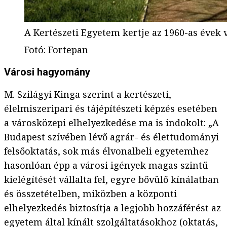
A Kertészeti Egyetem kertje az 1960-as évek
Fotó
:
Fortepan
Városi hagyomány
M. Szilágyi Kinga szerint a kertészeti,
élelmiszeripari és tájépítészeti képzés esetében
a városközepi elhelyezkedése ma is indokolt: „A
Budapest szívében lévő agrár- és élettudományi
felsőoktatás, sok más élvonalbeli egyetemhez
hasonlóan épp a városi igények magas szintű
kielégítését vállalta fel, egyre bővülő kínálatban
és összetételben, miközben a központi
elhelyezkedés biztosítja a legjobb hozzáférést az
egyetem által kínált szolgáltatásokhoz (oktatás,