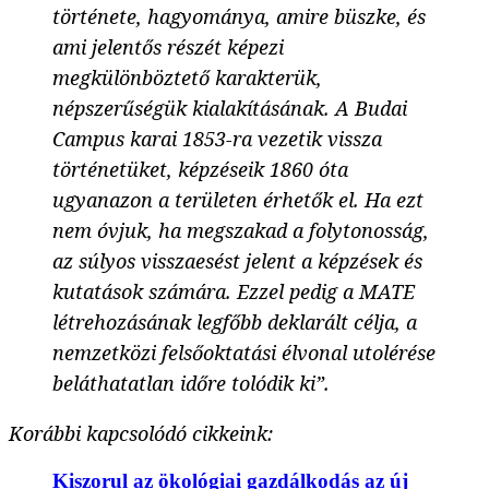
története, hagyománya, amire büszke, és
ami jelentős részét képezi
megkülönböztető karakterük,
népszerűségük kialakításának. A Budai
Campus karai 1853-ra vezetik vissza
történetüket, képzéseik 1860 óta
ugyanazon a területen érhetők el. Ha ezt
nem óvjuk, ha megszakad a folytonosság,
az súlyos visszaesést jelent a képzések és
kutatások számára. Ezzel pedig a MATE
létrehozásának legfőbb deklarált célja, a
nemzetközi felsőoktatási élvonal utolérése
beláthatatlan időre tolódik ki”.
Korábbi kapcsolódó cikkeink:
Kiszorul az ökológiai gazdálkodás az új