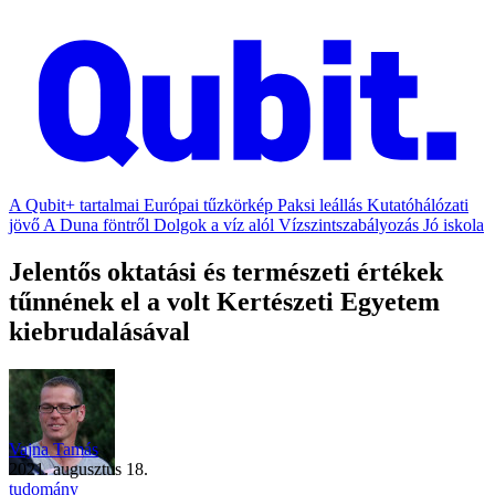
A Qubit+ tartalmai
Európai tűzkörkép
Paksi leállás
Kutatóhálózati
jövő
A Duna föntről
Dolgok a víz alól
Vízszintszabályozás
Jó iskola
Jelentős oktatási és természeti értékek
tűnnének el a volt Kertészeti Egyetem
kiebrudalásával
Vajna Tamás
2021. augusztus 18.
tudomány