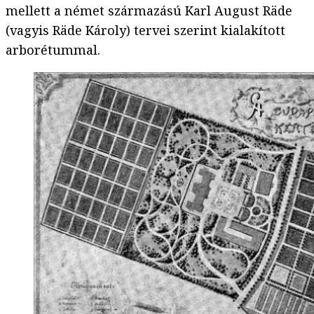
mellett a német származású Karl August Räde
(vagyis Räde Károly) tervei szerint kialakított
arborétummal.