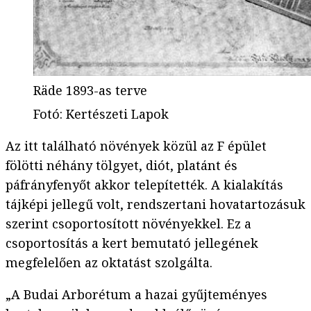
Räde 1893-as terve
Fotó
:
Kertészeti Lapok
Az itt található növények közül az F épület
fölötti néhány tölgyet, diót, platánt és
páfrányfenyőt akkor telepítették. A kialakítás
tájképi jellegű volt, rendszertani hovatartozásuk
szerint csoportosított növényekkel. Ez a
csoportosítás a kert bemutató jellegének
megfelelően az oktatást szolgálta.
„A Budai Arborétum a hazai gyűjteményes