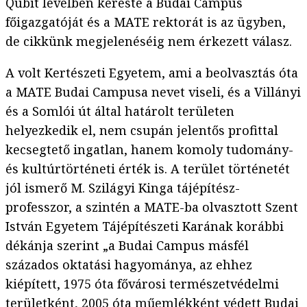
Qubit levélben kereste a Budai Campus
főigazgatóját és a MATE rektorát is az ügyben,
de cikkünk megjelenéséig nem érkezett válasz.
A volt Kertészeti Egyetem, ami a beolvasztás óta
a MATE Budai Campusa nevet viseli, és a Villányi
és a Somlói út által határolt területen
helyezkedik el, nem csupán jelentős profittal
kecsegtető ingatlan, hanem komoly tudomány-
és kultúrtörténeti érték is. A terület történetét
jól ismerő M. Szilágyi Kinga tájépítész-
professzor, a szintén a MATE-ba olvasztott Szent
István Egyetem Tájépítészeti Karának korábbi
dékánja szerint „a Budai Campus másfél
százados oktatási hagyománya, az ehhez
kiépített, 1975 óta fővárosi természetvédelmi
területként, 2005 óta műemlékként védett Budai