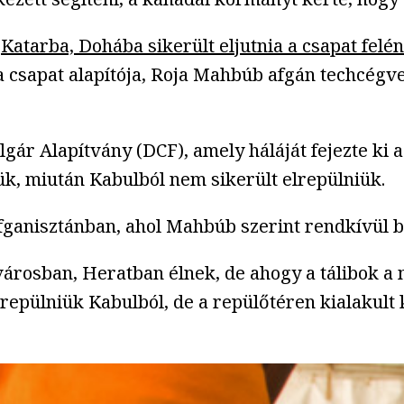
e
Katarba, Dohába sikerült eljutnia a csapat felé
 a csapat alapítója, Roja Mahbúb afgán techcégv
olgár Alapítvány (DCF), amely háláját fejezte k
tük, miután Kabulból nem sikerült elrepülniük.
fganisztánban, ahol Mahbúb szerint rendkívül b
városban, Heratban élnek, de ahogy a tálibok a 
lrepülniük Kabulból, de a repülőtéren kialakult 