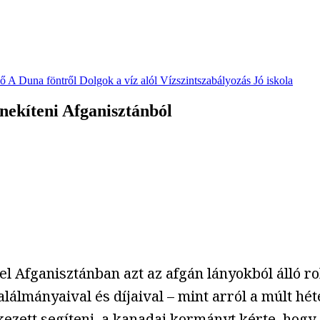
vő
A Duna föntről
Dolgok a víz alól
Vízszintszabályozás
Jó iskola
enekíteni Afganisztánból
el Afganisztánban azt az afgán lányokból álló 
lálmányaival és díjaival – mint arról a múlt hé
ezett segíteni, a kanadai kormányt kérte, hogy