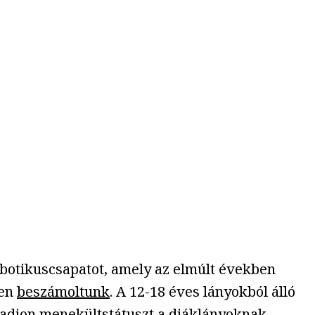
robotikuscsapatot, amely az elmúlt években
ten
beszámoltunk
. A 12-18 éves lányokból álló
 adjon menekültstátuszt a diáklányoknak.