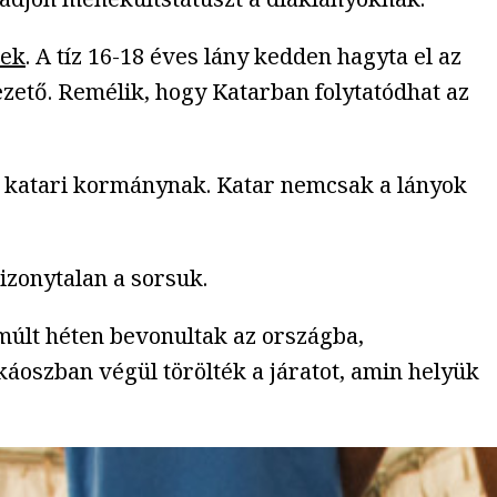
nek
. A tíz 16-18 éves lány kedden hagyta el az
ezető. Remélik, hogy Katarban folytatódhat az
i a katari kormánynak. Katar nemcsak a lányok
izonytalan a sorsuk.
múlt héten bevonultak az országba,
káoszban végül törölték a járatot, amin helyük