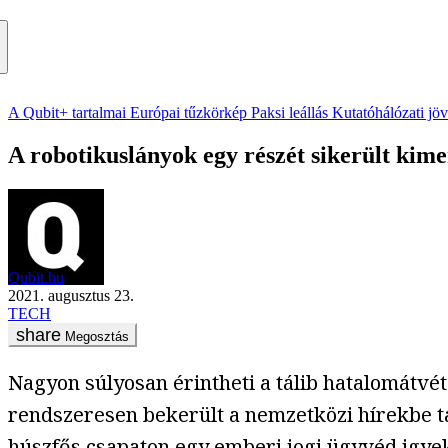
A Qubit+ tartalmai
Európai tűzkörkép
Paksi leállás
Kutatóhálózati jö
A robotikuslányok egy részét sikerült kim
Qubit.hu
2021. augusztus 23.
TECH
Megosztás
Nagyon súlyosan érintheti a tálib hatalomátvét
rendszeresen bekerült a nemzetközi hírekbe ta
húszfős csapaton egy emberi jogi ügyvéd igyek