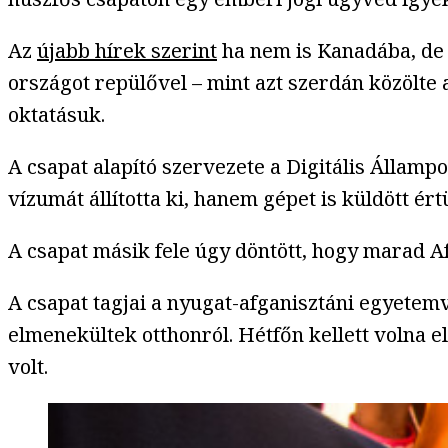
Az
újabb hírek szerint
ha nem is Kanadába, d
országot repülővel – mint azt szerdán közölte
oktatásuk.
A csapat alapító szervezete a Digitális Államp
vízumát állította ki, hanem gépet is küldött ér
A csapat másik fele úgy döntött, hogy marad A
A csapat tagjai a nyugat-afganisztáni egyetem
elmenekültek otthonról. Hétfőn kellett volna e
volt.