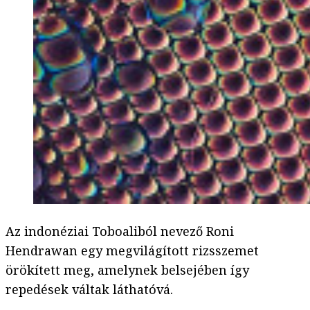
Az indonéziai Toboaliból nevező Roni
Hendrawan egy megvilágított rizsszemet
örökített meg, amelynek belsejében így
repedések váltak láthatóvá.