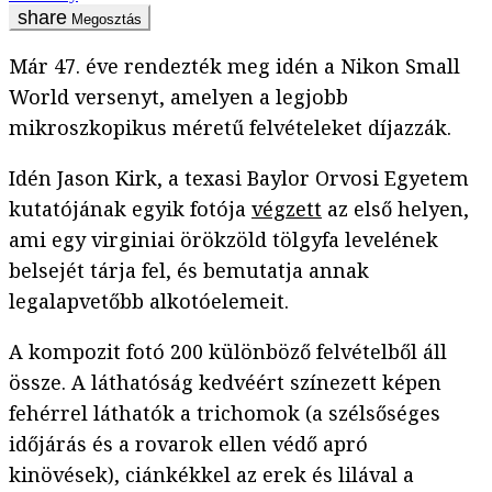
Megosztás
Már 47. éve rendezték meg idén a Nikon Small
World versenyt, amelyen a legjobb
mikroszkopikus méretű felvételeket díjazzák.
Idén Jason Kirk, a texasi Baylor Orvosi Egyetem
kutatójának egyik fotója
végzett
az első helyen,
ami egy virginiai örökzöld tölgyfa levelének
belsejét tárja fel, és bemutatja annak
legalapvetőbb alkotóelemeit.
A kompozit fotó 200 különböző felvételből áll
össze. A láthatóság kedvéért színezett képen
fehérrel láthatók a trichomok (a szélsőséges
időjárás és a rovarok ellen védő apró
kinövések), ciánkékkel az erek és lilával a