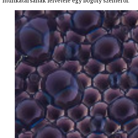
munkatársának felvétele egy bögöly szeméről.