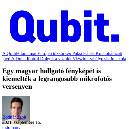
A Qubit+ tartalmai
Európai tűzkörkép
Paksi leállás
Kutatóhálózati
jövő
A Duna föntről
Dolgok a víz alól
Vízszintszabályozás
Jó iskola
Egy magyar hallgató fényképét is
kiemelték a legrangosabb mikrofotós
versenyen
Bodnár Zsolt
2021. szeptember 16.
tudomány