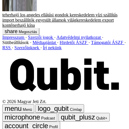
teherhajó
los angeles
ellátási gondok
kereskedelem
vízi szállítás
import
beszállítók
egyesült államok
világkereskedelem
export
konténerhajó
kína
Megosztás
Impresszum
Szerzői jogok
Adatvédelmi nyilatkozat
Sütibeállítások
Médiaajánlat
Hirdetői ÁSZF
Támogatói ÁSZF
RSS
Szerzőinknek
Írj nekünk
©
2026
Magyar Jeti Zrt.
Menü
Címlap
Podcast
Qubit+
Profil