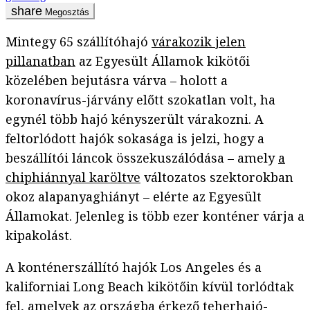
Megosztás
Mintegy 65 szállítóhajó
várakozik jelen
pillanatban
az Egyesült Államok kikötői
közelében bejutásra várva – holott a
koronavírus-járvány előtt szokatlan volt, ha
egynél több hajó kényszerült várakozni. A
feltorlódott hajók sokasága is jelzi, hogy a
beszállítói láncok összekuszálódása – amely
a
chiphiánnyal karöltve
változatos szektorokban
okoz alapanyaghiányt – elérte az Egyesült
Államokat. Jelenleg is több ezer konténer várja a
kipakolást.
A konténerszállító hajók Los Angeles és a
kaliforniai Long Beach kikötőin kívül torlódtak
fel, amelyek az országba érkező teherhajó-