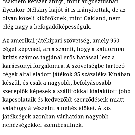
csaknem kétszer annyi, mint augusztusban
ilyenkor. Néhány hajót át is irányítottak, de az
olyan közeli kikötőknek, mint Oakland, nem
elég nagy a befogadóképességük.
Az amerikai játékipari szövetség, amely 950
céget képvisel, arra számít, hogy a kaliforniai
krízis számos tagjánál erős hatással lesz a
karácsonyi forgalomra. A szövetségbe tartozó
cégek által eladott játékok 85 százaléka Kínában
készül, és csak a nagyobb, befolyásosabb
szereplők képesek a szállítókkal kialakított jobb
kapcsolataik és kedvezőbb szerződéseik miatt
valahogy átvészelni a nehéz időket. A kis
játékcégek azonban várhatóan nagyobb
nehézségekkel szembesülnek.