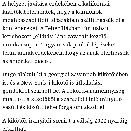
A helyzet javítása érdekében
a kaliforniai
kikötők belementek
, hogy a kamionok
meghosszabbított időszakban szállíthassák el a
konténereket. A Fehér Házban júniusban
létrehozott „ellátási lánc zavarait kezelő
munkacsoport” ugyancsak próbál lépéseket
tenni annak érdekében, hogy az áruk elérhessék
az amerikai piacot.
Dugó alakult ki a georgiai Savannah kikötőjében
is, és a New York-i kikötő is áthaladási
gondokról számolt be. A rekord-árumennyiség
miatt ott a kikötőből a szárazföld felé irányuló
vasúti és közúti teherforgalom akadt el.
A kikötők irányítói szerint a válság 2022 nyaráig
eltarthat.