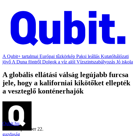
A Qubit+ tartalmai
Európai tűzkörkép
Paksi leállás
Kutatóhálózati
jövő
A Duna föntről
Dolgok a víz alól
Vízszintszabályozás
Jó iskola
A globális ellátási válság legújabb furcsa
jele, hogy a kaliforniai kikötőket ellepték
a veszteglő konténerhajók
Qubit.hu
2021. szeptember 22.
gazdaság