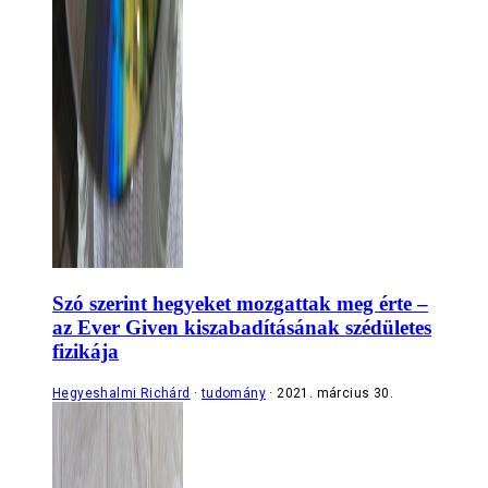
Szó szerint hegyeket mozgattak meg érte –
az Ever Given kiszabadításának szédületes
fizikája
Hegyeshalmi Richárd
tudomány
2021. március 30.