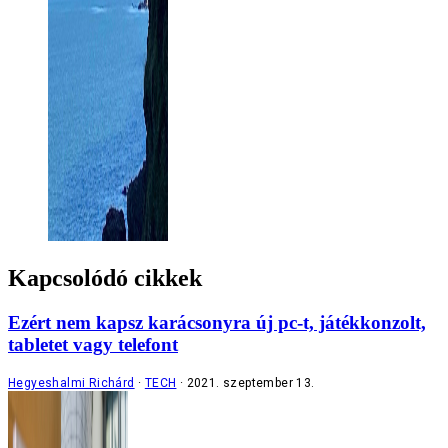
Kapcsolódó cikkek
Ezért nem kapsz karácsonyra új pc-t, játékkonzolt,
tabletet vagy telefont
Hegyeshalmi Richárd
TECH
2021. szeptember 13.