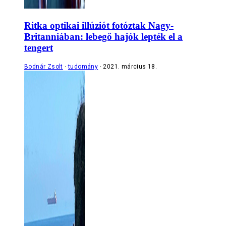
Ritka optikai illúziót fotóztak Nagy-
Britanniában: lebegő hajók lepték el a
tengert
Bodnár Zsolt
tudomány
2021. március 18.