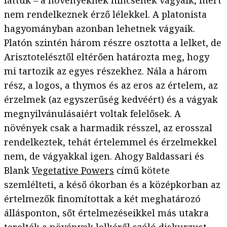
láttuk – a növényeknek nincsenek vágyaik, mert
nem rendelkeznek érző lélekkel. A platonista
hagyományban azonban lehetnek vágyaik.
Platón szintén három részre osztotta a lelket, de
Arisztotelésztől eltérően határozta meg, hogy
mi tartozik az egyes részekhez. Nála a három
rész, a logos, a thymos és az eros az értelem, az
érzelmek (az egyszerűség kedvéért) és a vágyak
megnyilvánulásaiért voltak felelősek. A
növények csak a harmadik résszel, az erosszal
rendelkeztek, tehát értelemmel és érzelmekkel
nem, de vágyakkal igen. Ahogy Baldassari és
Blank
Vegetative Powers
című kötete
szemlélteti, a késő ókorban és a középkorban az
értelmezők finomítottak a két meghatározó
állásponton, sőt értelmezéseikkel más utakra