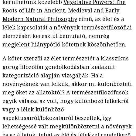
kerülhetünk közelebb
Vegetative Powers: The
Roots of Life in Ancient, Medieval and Early
Modern Natural Philosophy
című, az élet és a
lélek kapcsolatát a növények természetfilozófiai
elemzésén keresztül bemutató, nemrég
megjelent hiánypótló kötetnek köszönhetően.
A kötet szerzői az élet természetét a klasszikus
görög filozófiai gondolkodásban kialakult
kategorizáció alapján vizsgálják. Ha a
növényeknek van lelkük, akkor mi különbözteti
meg őket az állatoktól? A természetfilozófusok
egyik válasza az volt, hogy különböző lelkekről
vagy a lélek különböző
aspektusairól/fokozatairól beszéltek, így
lehetségessé vált megkülönböztetni a növények
és az állatok, tehát az élő és lélekkel rendelkező