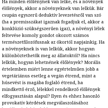
Ha minden élőlénynek van lelke, és a növények
élőlények, akkor a növényeknek van lelkük. Bár
csupán egyszerű deduktív levezetésről van szó
(ha a premisszákat igaznak fogadjuk el, akkor a
konklúzió szükségszerűen igaz), a növényi lélek
feltevése komoly gondot okozott számos
természetfilozófusnak az ókortól napjainkig. Ha
a növényeknek is van lelkük, akkor hogyan
különböztethetők meg az állatoktól? Ha nincs
lelkük, hogyan lehetnének élőlények? Morális
értelemben miért lenne egyértelműen jobb a
vegetáriánus esetleg a vegán étrend, mint a
húsevést is magába foglaló étrend, ha
mindkettő érző, lélekkel rendelkező élőlények
elfogyasztásán alapul? Ilyen és ehhez hasonló
provokatív kérdések megválaszolásához