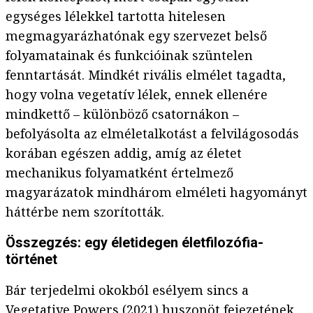
egységes lélekkel tartotta hitelesen
megmagyarázhatónak egy szervezet belső
folyamatainak és funkcióinak szüntelen
fenntartását. Mindkét rivális elmélet tagadta,
hogy volna vegetatív lélek, ennek ellenére
mindkettő – különböző csatornákon –
befolyásolta az elméletalkotást a felvilágosodás
korában egészen addig, amíg az életet
mechanikus folyamatként értelmező
magyarázatok mindhárom elméleti hagyományt
háttérbe nem szorították.
Összegzés: egy életidegen életfilozófia-
történet
Bár terjedelmi okokból esélyem sincs a
Vegetative Powers (2021) huszonöt fejezetének