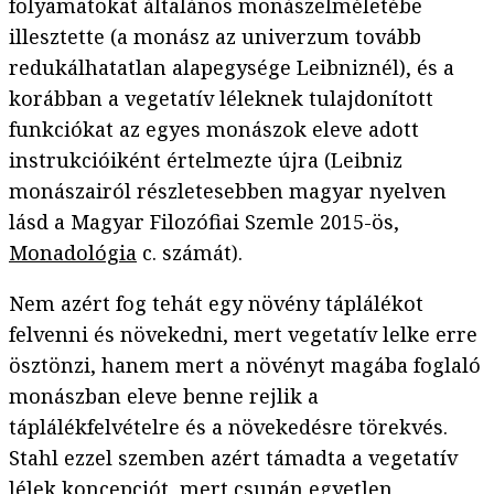
folyamatokat általános monászelméletébe
illesztette (a monász az univerzum tovább
redukálhatatlan alapegysége Leibniznél), és a
korábban a vegetatív léleknek tulajdonított
funkciókat az egyes monászok eleve adott
instrukcióiként értelmezte újra (Leibniz
monászairól részletesebben magyar nyelven
lásd a Magyar Filozófiai Szemle 2015-ös,
Monadológia
c. számát).
Nem azért fog tehát egy növény táplálékot
felvenni és növekedni, mert vegetatív lelke erre
ösztönzi, hanem mert a növényt magába foglaló
monászban eleve benne rejlik a
táplálékfelvételre és a növekedésre törekvés.
Stahl ezzel szemben azért támadta a vegetatív
lélek koncepciót, mert csupán egyetlen