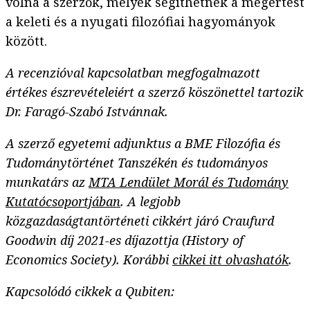
volna a szerzők, melyek segíthetnék a megértést
a keleti és a nyugati filozófiai hagyományok
között.
A recenzióval kapcsolatban megfogalmazott
értékes észrevételeiért a szerző köszönettel tartozik
Dr. Faragó-Szabó Istvánnak.
A szerző egyetemi adjunktus a BME Filozófia és
Tudománytörténet Tanszékén és tudományos
munkatárs az
MTA Lendület Morál és Tudomány
Kutatócsoportjában
. A legjobb
közgazdaságtantörténeti cikkért járó Craufurd
Goodwin díj 2021-es díjazottja (History of
Economics Society). Korábbi
cikkei itt olvashatók
.
Kapcsolódó cikkek a Qubiten: