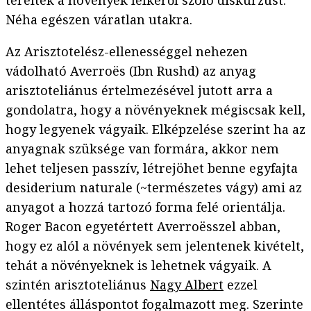
terelték a növények lelkéről szóló diskurzust.
Néha egészen váratlan utakra.
Az Arisztotelész-ellenességgel nehezen
vádolható Averroës (Ibn Rushd) az anyag
arisztoteliánus értelmezésével jutott arra a
gondolatra, hogy a növényeknek mégiscsak kell,
hogy legyenek vágyaik. Elképzelése szerint ha az
anyagnak szüksége van formára, akkor nem
lehet teljesen passzív, létrejöhet benne egyfajta
desiderium naturale (~természetes vágy) ami az
anyagot a hozzá tartozó forma felé orientálja.
Roger Bacon egyetértett Averroësszel abban,
hogy ez alól a növények sem jelentenek kivételt,
tehát a növényeknek is lehetnek vágyaik. A
szintén arisztoteliánus
Nagy Albert
ezzel
ellentétes álláspontot fogalmazott meg. Szerinte