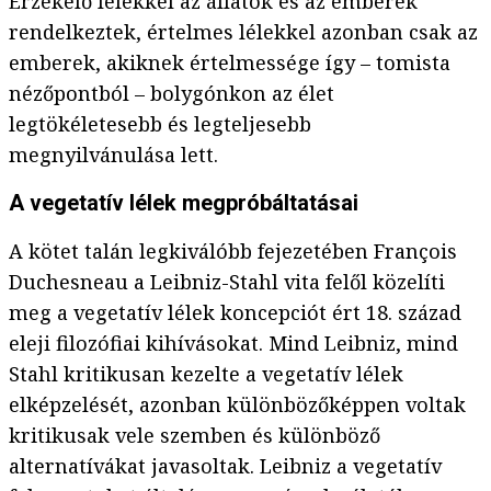
Érzékelő lélekkel az állatok és az emberek
rendelkeztek, értelmes lélekkel azonban csak az
emberek, akiknek értelmessége így – tomista
nézőpontból – bolygónkon az élet
legtökéletesebb és legteljesebb
megnyilvánulása lett.
A vegetatív lélek megpróbáltatásai
A kötet talán legkiválóbb fejezetében François
Duchesneau a Leibniz-Stahl vita felől közelíti
meg a vegetatív lélek koncepciót ért 18. század
eleji filozófiai kihívásokat. Mind Leibniz, mind
Stahl kritikusan kezelte a vegetatív lélek
elképzelését, azonban különbözőképpen voltak
kritikusak vele szemben és különböző
alternatívákat javasoltak. Leibniz a vegetatív