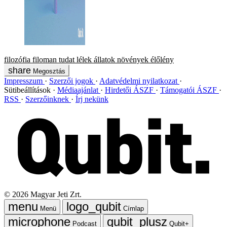
filozófia
filoman
tudat
lélek
állatok
növények
élőlény
Megosztás
Impresszum
Szerzői jogok
Adatvédelmi nyilatkozat
Sütibeállítások
Médiaajánlat
Hirdetői ÁSZF
Támogatói ÁSZF
RSS
Szerzőinknek
Írj nekünk
©
2026
Magyar Jeti Zrt.
Menü
Címlap
Podcast
Qubit+