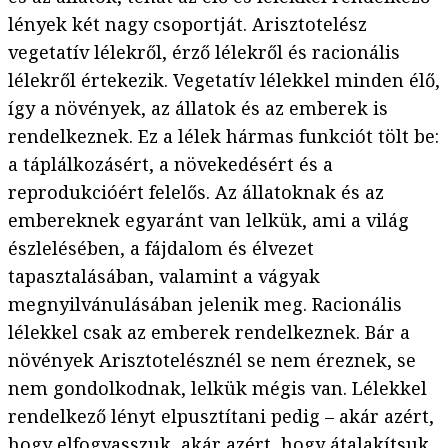
lények két nagy csoportját. Arisztotelész
vegetatív lélekről, érző lélekről és racionális
lélekről értekezik. Vegetatív lélekkel minden élő,
így a növények, az állatok és az emberek is
rendelkeznek. Ez a lélek hármas funkciót tölt be:
a táplálkozásért, a növekedésért és a
reprodukcióért felelős. Az állatoknak és az
embereknek egyaránt van lelkük, ami a világ
észlelésében, a fájdalom és élvezet
tapasztalásában, valamint a vágyak
megnyilvánulásában jelenik meg. Racionális
lélekkel csak az emberek rendelkeznek. Bár a
növények Arisztotelésznél se nem éreznek, se
nem gondolkodnak, lelkük mégis van. Lélekkel
rendelkező lényt elpusztítani pedig – akár azért,
hogy elfogyasszuk, akár azért, hogy átalakítsuk