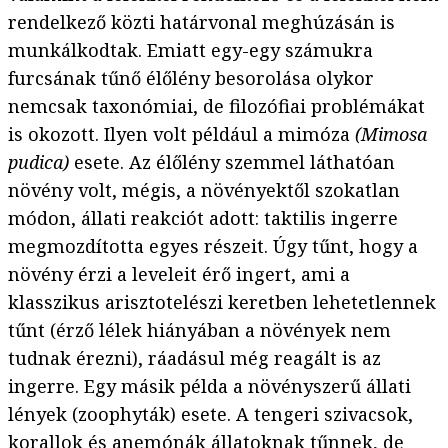
rendelkező közti határvonal meghúzásán is
munkálkodtak. Emiatt egy-egy számukra
furcsának tűnő élőlény besorolása olykor
nemcsak taxonómiai, de filozófiai problémákat
is okozott. Ilyen volt például a mimóza
(Mimosa
pudica)
esete. Az élőlény szemmel láthatóan
növény volt, mégis, a növényektől szokatlan
módon, állati reakciót adott: taktilis ingerre
megmozdította egyes részeit. Úgy tűnt, hogy a
növény érzi a leveleit érő ingert, ami a
klasszikus arisztotelészi keretben lehetetlennek
tűnt (érző lélek hiányában a növények nem
tudnak érezni), ráadásul még reagált is az
ingerre. Egy másik példa a növényszerű állati
lények (zoophyták) esete. A tengeri szivacsok,
korallok és anemónák állatoknak tűnnek, de