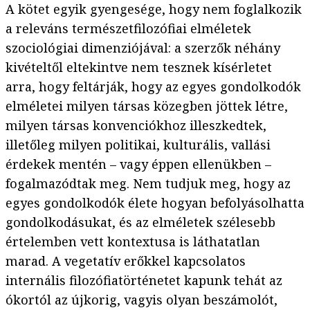
A kötet egyik gyengesége, hogy nem foglalkozik
a releváns természetfilozófiai elméletek
szociológiai dimenziójával: a szerzők néhány
kivételtől eltekintve nem tesznek kísérletet
arra, hogy feltárják, hogy az egyes gondolkodók
elméletei milyen társas közegben jöttek létre,
milyen társas konvenciókhoz illeszkedtek,
illetőleg milyen politikai, kulturális, vallási
érdekek mentén – vagy éppen ellenükben –
fogalmazódtak meg. Nem tudjuk meg, hogy az
egyes gondolkodók élete hogyan befolyásolhatta
gondolkodásukat, és az elméletek szélesebb
értelemben vett kontextusa is láthatatlan
marad. A vegetatív erőkkel kapcsolatos
internális filozófiatörténetet kapunk tehát az
ókortól az újkorig, vagyis olyan beszámolót,