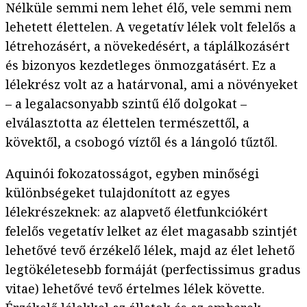
Nélküle semmi nem lehet élő, vele semmi nem
lehetett élettelen. A vegetatív lélek volt felelős a
létrehozásért, a növekedésért, a táplálkozásért
és bizonyos kezdetleges önmozgatásért. Ez a
lélekrész volt az a határvonal, ami a növényeket
– a legalacsonyabb szintű élő dolgokat –
elválasztotta az élettelen természettől, a
kövektől, a csobogó víztől és a lángoló tűztől.
Aquinói fokozatosságot, egyben minőségi
különbségeket tulajdonított az egyes
lélekrészeknek: az alapvető életfunkciókért
felelős vegetatív lelket az élet magasabb szintjét
lehetővé tevő érzékelő lélek, majd az élet lehető
legtökéletesebb formáját (perfectissimus gradus
vitae) lehetővé tevő értelmes lélek követte.