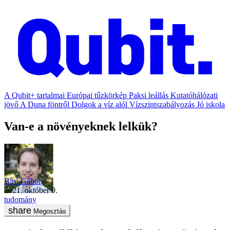
A Qubit+ tartalmai
Európai tűzkörkép
Paksi leállás
Kutatóhálózati
jövő
A Duna föntről
Dolgok a víz alól
Vízszintszabályozás
Jó iskola
Van-e a növényeknek lelkük?
Bíró Gábor
2021. október 9.
tudomány
Megosztás