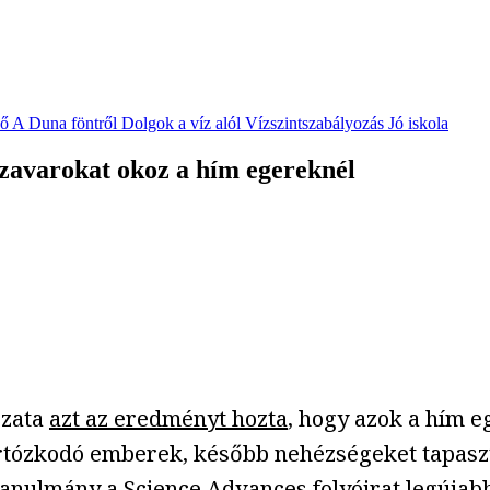
vő
A Duna föntről
Dolgok a víz alól
Vízszintszabályozás
Jó iskola
 zavarokat okoz a hím egereknél
ozata
azt az eredményt hozta
, hogy azok a hím 
artózkodó emberek, később nehézségeket tapaszt
 tanulmány a Science Advances folyóirat legúja