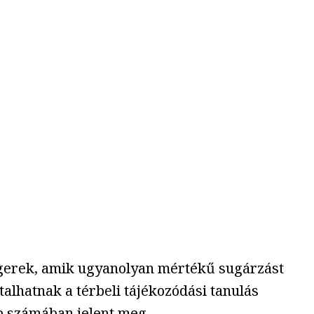
egerek, amik ugyanolyan mértékű sugárzást
alhatnak a térbeli tájékozódási tanulás
bb számában jelent meg.