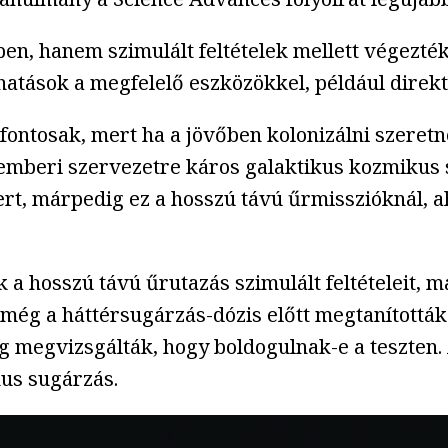
, hanem szimulált feltételek mellett végezték 
 hatások a megfelelő eszközökkel, például direk
fontosak, mert ha a jövőben kolonizálni szeret
 emberi szervezetre káros galaktikus kozmikus 
ert, márpedig ez a hosszú távú űrmisszióknál, a
a hosszú távú űrutazás szimulált feltételeit, m
k még a háttérsugárzás-dózis előtt megtanítottá
 megvizsgálták, hogy boldogulnak-e a teszten. A 
kus sugárzás.