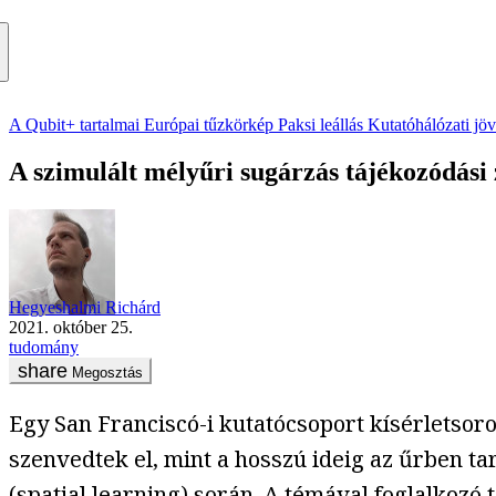
A Qubit+ tartalmai
Európai tűzkörkép
Paksi leállás
Kutatóhálózati jö
A szimulált mélyűri sugárzás tájékozódási
Hegyeshalmi Richárd
2021. október 25.
tudomány
Megosztás
Egy San Franciscó-i kutatócsoport kísérletsor
szenvedtek el, mint a hosszú ideig az űrben t
(
spatial learning
) során. A témával foglalkozó