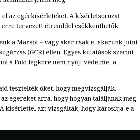
el az egérkísérleteket. A kísérletsorozat
t erre tervezett étrenddel csökkenthetők.
nénk a Marsot – vagy akár csak el akarunk jutni
sugárzás (GCR) ellen. Egyes kutatások szerint
hol a Föld légköre nem nyújt védelmet a
ajd tesztelték őket, hogy megvizsgálják,
k az egereket arra, hogy hogyan találjanak meg
kísérlettel azt vizsgálták, hogy károsítja-e a