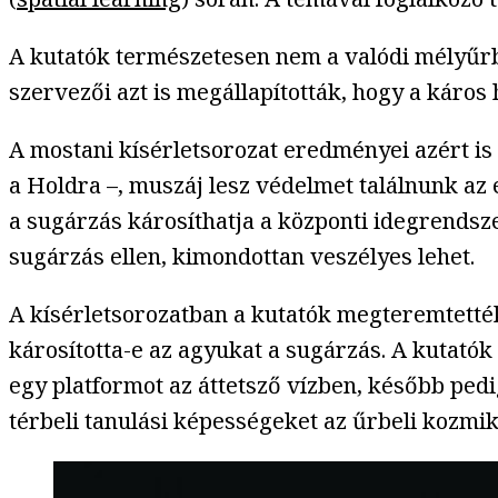
A kutatók természetesen nem a valódi mélyűrben
szervezői azt is megállapították, hogy a káros
A mostani kísérletsorozat eredményei azért is 
a Holdra –, muszáj lesz védelmet találnunk az
a sugárzás károsíthatja a központi idegrendsz
sugárzás ellen, kimondottan veszélyes lehet.
A kísérletsorozatban a kutatók megteremtették 
károsította-e az agyukat a sugárzás. A kutató
egy platformot az áttetsző vízben, később pedig
térbeli tanulási képességeket az űrbeli kozmi