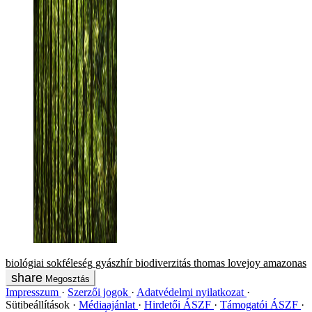
biológiai sokféleség
gyászhír
biodiverzitás
thomas lovejoy
amazonas
Megosztás
Impresszum
Szerzői jogok
Adatvédelmi nyilatkozat
Sütibeállítások
Médiaajánlat
Hirdetői ÁSZF
Támogatói ÁSZF