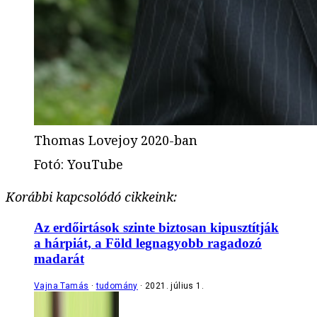
Thomas Lovejoy 2020-ban
Fotó
:
YouTube
Korábbi kapcsolódó cikkeink:
Az erdőirtások szinte biztosan kipusztítják
a hárpiát, a Föld legnagyobb ragadozó
madarát
Vajna Tamás
tudomány
2021. július 1.