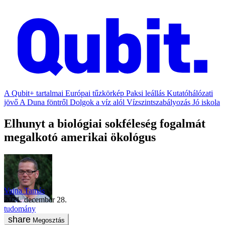
A Qubit+ tartalmai
Európai tűzkörkép
Paksi leállás
Kutatóhálózati
jövő
A Duna föntről
Dolgok a víz alól
Vízszintszabályozás
Jó iskola
Elhunyt a biológiai sokféleség fogalmát
megalkotó amerikai ökológus
Vajna Tamás
2021. december 28.
tudomány
Megosztás