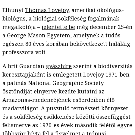
Elhunyt
Thomas Lovejoy
, amerikai ökológus-
biológus, a biológiai sokféleség fogalmának
megalkotója –
jelentette be
még december 25-én
a George Mason Egyetem, amelynek a tudós
egészen 80 éves korában bekövetkezett haláláig
professzora volt.
A brit Guardian
gyászhíre
szerint a biodiverzitás
keresztapjaként is emlegetett Lovejoy 1971-ben
a patinás National Geographic Society
ösztöndíját elnyerve kezdte kutatni az
Amazonas-medencéjének esőerdeiben élő
madárvilágot. A pusztuló természeti környezet
és a sokféleség csökkenése közötti összefüggést
felismerve az 1970-es évek második felétől egyre
többször hívta fel a figyelmet a trópusi