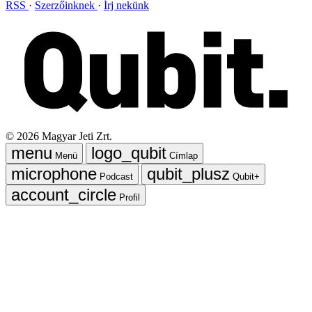
RSS
Szerzőinknek
Írj nekünk
©
2026
Magyar Jeti Zrt.
Menü
Címlap
Podcast
Qubit+
Profil