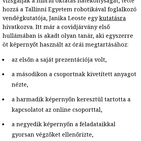
vizsgálják a hibrid oktatás hatékonyságát, tette
hozzá a Tallinni Egyetem robotikával foglalkozó
vendégkutatója, Janika Leoste egy
kutatásra
hivatkozva. Itt már a covidjárvány első
hullámában is akadt olyan tanár, aki egyszerre
öt képernyőt használt az órái megtartásához:
az elsőn a saját prezentációja volt,
a másodikon a csoportnak kivetített anyagot
nézte,
a harmadik képernyőn keresztül tartotta a
kapcsolatot az online csoporttal,
a negyedik képernyőn a feladataikkal
gyorsan végzőket ellenőrizte,