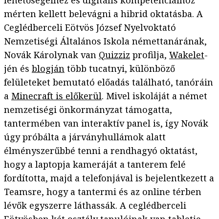
mérten kellett belevágni a hibrid oktatásba. A
Ceglédberceli Eötvös József Nyelvoktató
Nemzetiségi Általános Iskola némettanárának,
Novák Károlynak van
Quizziz
profilja,
Wakelet
-
jén és
blogján
több tucatnyi, különböző
felületeket bemutató előadás található, tanóráin
a
Minecraft is előkerül
. Mivel iskoláját a német
nemzetiségi önkormányzat támogatta,
tantermében van interaktív panel is, így Novák
úgy próbálta a járványhullámok alatt
élményszerűbbé tenni a rendhagyó oktatást,
hogy a laptopja kameráját a tanterem felé
fordította, majd a telefonjával is bejelentkezett a
Teamsre, hogy a tantermi és az online térben
lévők egyszerre láthassák. A ceglédberceli
Eötvösben két osztály tanulóinak van tabletje,