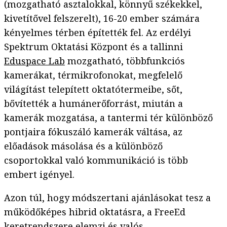
(mozgatható asztalokkal, könnyű székekkel,
kivetítővel felszerelt), 16-20 ember számára
kényelmes térben építették fel. Az erdélyi
Spektrum Oktatási Központ és a tallinni
Eduspace Lab
mozgatható, többfunkciós
kamerákat, térmikrofonokat, megfelelő
világítást telepített oktatótermeibe, sőt,
bővítették a humánerőforrást, miután a
kamerák mozgatása, a tantermi tér különböző
pontjaira fókuszáló kamerák váltása, az
előadások másolása és a különböző
csoportokkal való kommunikáció is több
embert igényel.
Azon túl, hogy módszertani ajánlásokat tesz a
működőképes hibrid oktatásra, a FreeEd
keretrendszere
elemzi és valós