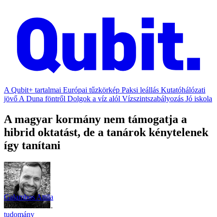
A Qubit+ tartalmai
Európai tűzkörkép
Paksi leállás
Kutatóhálózati
jövő
A Duna föntről
Dolgok a víz alól
Vízszintszabályozás
Jó iskola
A magyar kormány nem támogatja a
hibrid oktatást, de a tanárok kénytelenek
így tanítani
Galambos Attila
2022. február 2.
tudomány