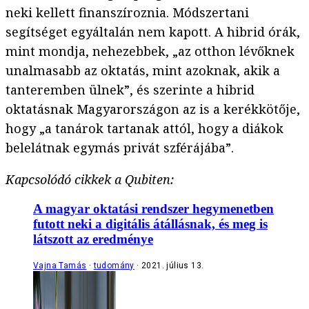
neki kellett finanszíroznia. Módszertani
segítséget egyáltalán nem kapott. A hibrid órák,
mint mondja, nehezebbek, „az otthon lévőknek
unalmasabb az oktatás, mint azoknak, akik a
tanteremben ülnek”, és szerinte a hibrid
oktatásnak Magyarországon az is a kerékkötője,
hogy „a tanárok tartanak attól, hogy a diákok
belelátnak egymás privát szférájába”.
Kapcsolódó cikkek a Qubiten:
A magyar oktatási rendszer hegymenetben
futott neki a digitális átállásnak, és meg is
látszott az eredménye
Vajna Tamás
tudomány
2021. július 13.