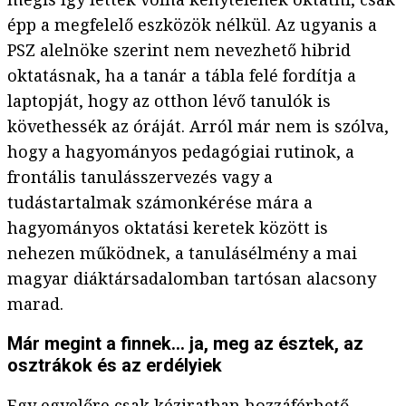
épp a megfelelő eszközök nélkül. Az ugyanis a
PSZ alelnöke szerint nem nevezhető hibrid
oktatásnak, ha a tanár a tábla felé fordítja a
laptopját, hogy az otthon lévő tanulók is
követhessék az óráját. Arról már nem is szólva,
hogy a hagyományos pedagógiai rutinok, a
frontális tanulásszervezés vagy a
tudástartalmak számonkérése mára a
hagyományos oktatási keretek között is
nehezen működnek, a tanulásélmény a mai
magyar diáktársadalomban tartósan alacsony
marad.
Már megint a finnek… ja, meg az észtek, az
osztrákok és az erdélyiek
Egy egyelőre csak kéziratban hozzáférhető