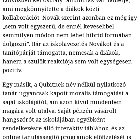
ami megkönnyítette a diákok közti
kollaborációt. Novák szerint azonban ez még így
„sem volt egyszerű, de ennél kevesebbel
semmilyen módon nem lehet hibrid formában
dolgozni”. Bár az iskolavezetés Novákot és a
tanítópárját támogatta, nemcsak a diákok,
hanem a szülők reakciója sem volt egységesen
pozitív.
Egy másik, a Qubitnek név nélkül nyilatkozó
tanár ugyancsak kapott morális támogatást a
saját iskolájától, ám azon kívül mindenben
magára volt utalva. Saját pénzén vásárolt
hangszórót az iskolájában egyébként
rendelkezésre álló interaktív táblához, és az
online tanulássegítő programok előfizetését is