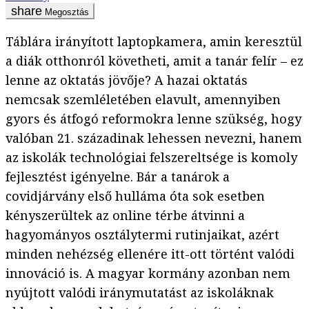
Megosztás
Táblára irányított laptopkamera, amin keresztül
a diák otthonról követheti, amit a tanár felír – ez
lenne az oktatás jövője? A hazai oktatás
nemcsak szemléletében elavult, amennyiben
gyors és átfogó reformokra lenne szükség, hogy
valóban 21. századinak lehessen nevezni, hanem
az iskolák technológiai felszereltsége is komoly
fejlesztést igényelne. Bár a tanárok a
covidjárvány első hulláma óta sok esetben
kényszerültek az online térbe átvinni a
hagyományos osztálytermi rutinjaikat, azért
minden nehézség ellenére itt-ott történt valódi
innováció is. A magyar kormány azonban nem
nyújtott valódi iránymutatást az iskoláknak