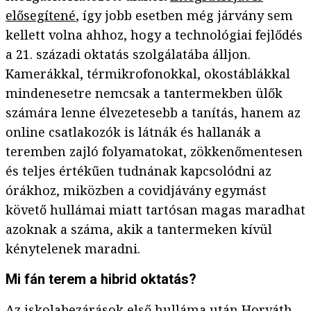
elősegítené
, így jobb esetben még járvány sem
kellett volna ahhoz, hogy a technológiai fejlődés
a 21. századi oktatás szolgálatába álljon.
Kamerákkal, térmikrofonokkal, okostáblákkal
mindenesetre nemcsak a tantermekben ülők
számára lenne élvezetesebb a tanítás, hanem az
online csatlakozók is látnák és hallanák a
teremben zajló folyamatokat, zökkenőmentesen
és teljes értékűen tudnának kapcsolódni az
órákhoz, miközben a covidjávány egymást
követő hullámai miatt tartósan magas maradhat
azoknak a száma, akik a tantermeken kívül
kénytelenek maradni.
Mi fán terem a hibrid oktatás?
Az iskolabezárások első hulláma után Horváth