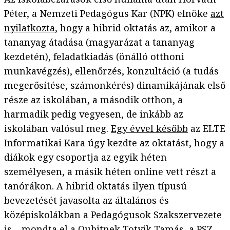
Péter, a Nemzeti Pedagógus Kar (NPK) elnöke
azt
nyilatkozta
, hogy a hibrid oktatás az, amikor a
tananyag átadása (magyarázat a tananyag
kezdetén), feladatkiadás (önálló otthoni
munkavégzés), ellenőrzés, konzultáció (a tudás
megerősítése, számonkérés) dinamikájának első
része az iskolában, a második otthon, a
harmadik pedig vegyesen, de inkább az
iskolában valósul meg.
Egy évvel később
az ELTE
Informatikai Kara úgy kezdte az oktatást, hogy a
diákok egy csoportja az egyik héten
személyesen, a másik héten online vett részt a
tanórákon. A hibrid oktatás ilyen típusú
bevezetését javasolta az általános és
középiskolákban a Pedagógusok Szakszervezete
is – mondta el a Qubitnek Totyik Tamás, a PSZ