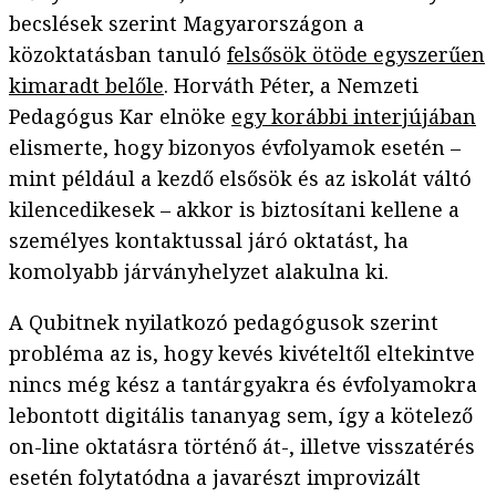
becslések szerint Magyarországon a
közoktatásban tanuló
felsősök ötöde egyszerűen
kimaradt belőle
. Horváth Péter, a Nemzeti
Pedagógus Kar elnöke
egy korábbi interjújában
elismerte, hogy bizonyos évfolyamok esetén –
mint például a kezdő elsősök és az iskolát váltó
kilencedikesek – akkor is biztosítani kellene a
személyes kontaktussal járó oktatást, ha
komolyabb járványhelyzet alakulna ki.
A Qubitnek nyilatkozó pedagógusok szerint
probléma az is, hogy kevés kivételtől eltekintve
nincs még kész a tantárgyakra és évfolyamokra
lebontott digitális tananyag sem, így a kötelező
on-line oktatásra történő át-, illetve visszatérés
esetén folytatódna a javarészt improvizált