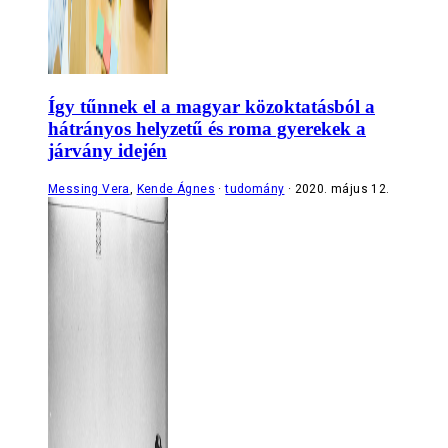
Így tűnnek el a magyar közoktatásból a
hátrányos helyzetű és roma gyerekek a
járvány idején
Messing Vera
,
Kende Ágnes
tudomány
2020. május 12.