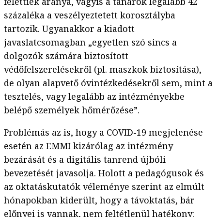
felettiek aránya, vagyis a tanárok legalább 42
százaléka a veszélyeztetett korosztályba
tartozik. Ugyanakkor a kiadott
javaslatcsomagban „egyetlen szó sincs a
dolgozók számára biztosított
védőfelszerelésekről (pl. maszkok biztosítása),
de olyan alapvető óvintézkedésekről sem, mint a
tesztelés, vagy legalább az intézményekbe
belépő személyek hőmérőzése”.
Problémás az is, hogy a COVID-19 megjelenése
esetén az EMMI kizárólag az intézmény
bezárását és a digitális tanrend újbóli
bevezetését javasolja. Holott a pedagógusok és
az oktatáskutatók véleménye szerint az elmúlt
hónapokban kiderült, hogy a távoktatás, bár
előnyei is vannak, nem feltétlenül hatékony: