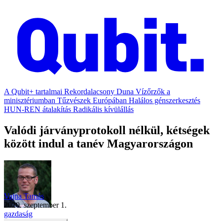
A Qubit+ tartalmai
Rekordalacsony Duna
Vízőrzők a
minisztériumban
Tűzvészek Európában
Halálos génszerkesztés
HUN-REN átalakítás
Radikális kívülállás
Valódi járványprotokoll nélkül, kétségek
között indul a tanév Magyarországon
Vajna Tamás
2020. szeptember 1.
gazdaság