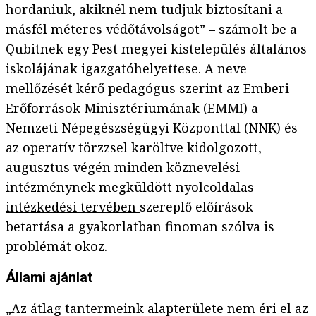
hordaniuk, akiknél nem tudjuk biztosítani a
másfél méteres védőtávolságot” – számolt be a
Qubitnek egy Pest megyei kistelepülés általános
iskolájának igazgatóhelyettese. A neve
mellőzését kérő pedagógus szerint az Emberi
Erőforrások Minisztériumának (EMMI) a
Nemzeti Népegészségügyi Központtal (NNK) és
az operatív törzzsel karöltve kidolgozott,
augusztus végén minden köznevelési
intézménynek megküldött nyolcoldalas
intézkedési tervében
szereplő előírások
betartása a gyakorlatban finoman szólva is
problémát okoz.
Állami ajánlat
„Az átlag tantermeink alapterülete nem éri el az