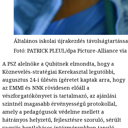
Általános iskolai újrakezdés távolságtartássa
Fotó
:
PATRICK PLEUL/dpa Picture-Alliance via
A PSZ alelnöke a Qubitnek elmondta, hogy a
Köznevelés-stratégiai Kerekasztal legutóbbi,
augusztus 24-i ülésén ígéretet kaptak arra, hogy
az EMMI és NNK rövidesen előáll a
vészforgatókönyvet is tartalmazó, az ajánlási
szintnél magasabb érvényességű protokollal,
amely a pedagógusok védelme mellett a
hátrányos helyzetű, fejlesztésre szoruló, sérült
vagy/és bentlakásos intézményekben tanuló