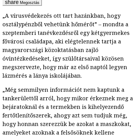
Megosztás
„A vírusvédekezés ott tart hazánkban, hogy
osztálypénzből vehetünk hőmérőt” – mondta a
szeptemberi tanévkezdésről egy kétgyermekes
fővárosi családapa, aki elégtelennek tartja a
magyarországi közoktatásban zajló
óvintézkedéseket, így szülőtársaival közösen
megszervezte, hogy már az első naptól legyen
lázmérés a lánya iskolájában.
„Még semmilyen információt nem kaptunk a
tankerülettől arról, hogy mikor érkeznek meg a
bejáratoknál és a termekben is kihelyezendő
fertőtlenítőszerek, ahogy azt sem tudjuk még,
hogy honnan szerezzük be azokat a maszkokat,
amelyeket azoknak a felsősöknek kellene