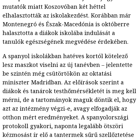
mutatók miatt Koszovóban két héttel
elhalasztották az iskolakezdést. Korábban már
Montenegró és Észak-Macedónia is októberre
halasztotta a diákok iskolába indulását a
tanulók egészségének megvédése érdekében.
A spanyol iskolákban hatéves kortól kötelező
lesz maszkot viselni az új tanévben – jelentette
be szintén még csütörtökön az oktatási
miniszter Madridban. Az előírások szerint a
diákok és tanárok testhőmérsékletét is meg kell
mérni, de a tartományok maguk döntik el, hogy
azt az intézmény végzi-e, avagy elfogadják az
otthon mért eredményeket. A spanyolországi
protokoll gyakori, naponta legalább ötszöri
kézmosást ír elő a tantermek sűrű szellőztetése