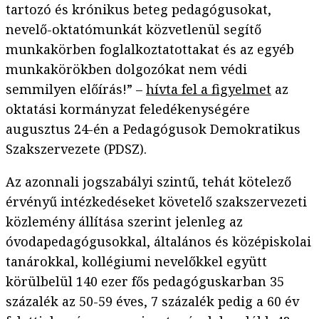
tartozó és krónikus beteg pedagógusokat,
nevelő-oktatómunkát közvetlenül segítő
munkakörben foglalkoztatottakat és az egyéb
munkakörökben dolgozókat nem védi
semmilyen előírás!” –
hívta fel a figyelmet
az
oktatási kormányzat feledékenységére
augusztus 24-én a Pedagógusok Demokratikus
Szakszervezete (PDSZ).
Az azonnali jogszabályi szintű, tehát kötelező
érvényű intézkedéseket követelő szakszervezeti
közlemény állítása szerint jelenleg az
óvodapedagógusokkal, általános és középiskolai
tanárokkal, kollégiumi nevelőkkel együtt
körülbelül 140 ezer fős pedagóguskarban 35
százalék az 50-59 éves, 7 százalék pedig a 60 év