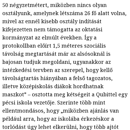
50 négyzetmétert, miközben nincs olyan
osztályunk, amelynek létszáma 26 fő alatt volna,
mivel az ennél kisebb osztály indítását
kifejezetten nem támogatta az oktatási
kormányzat az elmúlt években. Így a
protokollban előírt 1,5 méteres szociális
távolság megtartását már az alsósoknál is
bajosan tudjuk megoldani, ugyanakkor az
intézkedési tervben az szerepel, hogy kellő
távolságtartás hiányában a felső tagozatos,
illetve középiskolás diákok hordhatnak
maszkot” – osztotta meg kétségeit a Qubittel egy
pécsi iskola vezetője. Szerinte több mint
ellentmondásos, hogy „miközben ajánlás van
például arra, hogy az iskolába érkezéskor a
torlódást úgy lehet elkerülni, hogy több ajtót