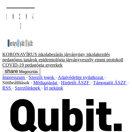
KORONAVÍRUS
iskolabezárás
járványügy
iskolakezdés
pedagógus
tanárok
epidemiológia
járványveszély
emmi
protokoll
COVID-19
pedagógia
gyerekek
Megosztás
Impresszum
Szerzői jogok
Adatvédelmi nyilatkozat
Sütibeállítások
Médiaajánlat
Hirdetői ÁSZF
Támogatói ÁSZF
RSS
Szerzőinknek
Írj nekünk