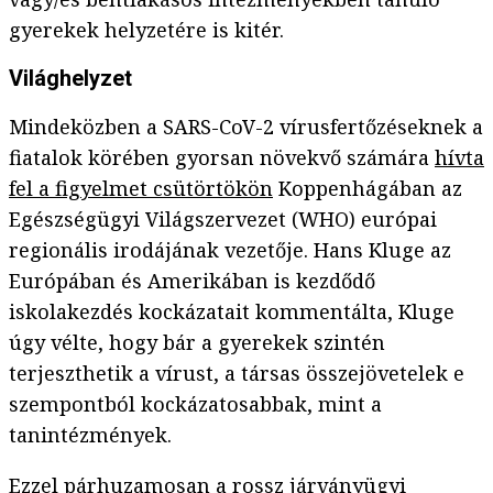
gyerekek helyzetére is kitér.
Világhelyzet
Mindeközben a SARS-CoV-2 vírusfertőzéseknek a
fiatalok körében gyorsan növekvő számára
hívta
fel a figyelmet csütörtökön
Koppenhágában az
Egészségügyi Világszervezet (WHO) európai
regionális irodájának vezetője. Hans Kluge az
Európában és Amerikában is kezdődő
iskolakezdés kockázatait kommentálta, Kluge
úgy vélte, hogy bár a gyerekek szintén
terjeszthetik a vírust, a társas összejövetelek e
szempontból kockázatosabbak, mint a
tanintézmények.
Ezzel párhuzamosan a rossz járványügyi