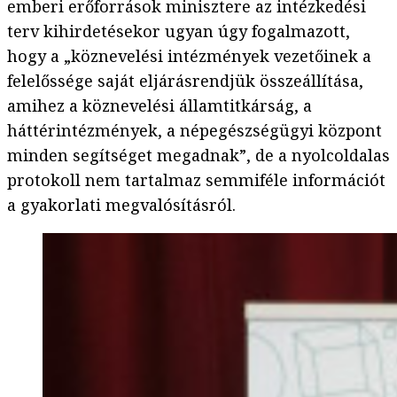
emberi erőforrások minisztere az intézkedési
terv kihirdetésekor ugyan úgy fogalmazott,
hogy a „köznevelési intézmények vezetőinek a
felelőssége saját eljárásrendjük összeállítása,
amihez a köznevelési államtitkárság, a
háttérintézmények, a népegészségügyi központ
minden segítséget megadnak”, de a nyolcoldalas
protokoll nem tartalmaz semmiféle információt
a gyakorlati megvalósításról.