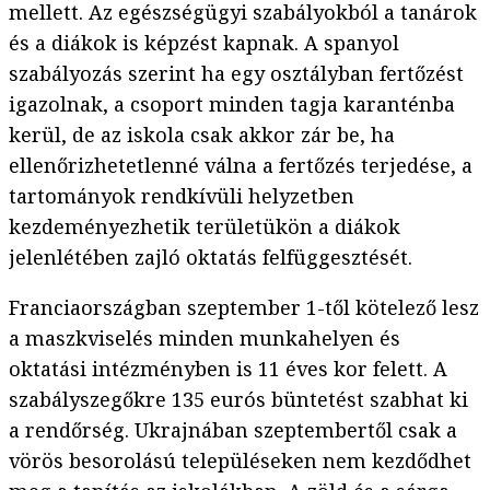
mellett. Az egészségügyi szabályokból a tanárok
és a diákok is képzést kapnak. A spanyol
szabályozás szerint ha egy osztályban fertőzést
igazolnak, a csoport minden tagja karanténba
kerül, de az iskola csak akkor zár be, ha
ellenőrizhetetlenné válna a fertőzés terjedése, a
tartományok rendkívüli helyzetben
kezdeményezhetik területükön a diákok
jelenlétében zajló oktatás felfüggesztését.
Franciaországban szeptember 1-től kötelező lesz
a maszkviselés minden munkahelyen és
oktatási intézményben is 11 éves kor felett. A
szabályszegőkre 135 eurós büntetést szabhat ki
a rendőrség. Ukrajnában szeptembertől csak a
vörös besorolású településeken nem kezdődhet