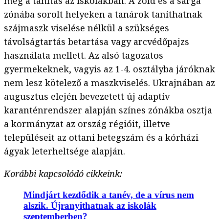
meg a tanítás az iskolákban. A zöld és a sárga
zónába sorolt helyeken a tanárok taníthatnak
szájmaszk viselése nélkül a szükséges
távolságtartás betartása vagy arcvédőpajzs
használata mellett. Az alsó tagozatos
gyermekeknek, vagyis az 1-4. osztályba járóknak
nem lesz kötelező a maszkviselés. Ukrajnában az
augusztus elején bevezetett új adaptív
karanténrendszer alapján színes zónákba osztja
a kormányzat az ország régióit, illetve
településeit az ottani betegszám és a kórházi
ágyak leterheltsége alapján.
Korábbi kapcsolódó cikkeink:
Mindjárt kezdődik a tanév, de a vírus nem
alszik. Újranyithatnak az iskolák
szeptemberben?