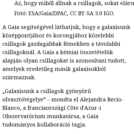
Az, hogy miből állnak a csillagok, sokat eláru
Fotó
:
ESA/Gaia/DPAC, CC BY-SA 3.0 IGO.
A Gaia segítségével láthatjuk, hogy a galaxisunk
középpontjához és korongjához közelebbi
csillagok gazdagabbak fémekben a távolabbi
csillagoknál. A Gaia a kémiai összetételük
alapján olyan csillagokat is azonosítani tudott,
amelyek eredetileg másik galaxisokból
származnak.
„Galaxisunk a csillagok gyönyörű
olvasztótégelye” – mondta el Alejandra Recio-
Blanco, a franciaországi Côte d'Azur-i
Obszervatórium munkatársa, a Gaia
tudományos kollaboráció tagja.