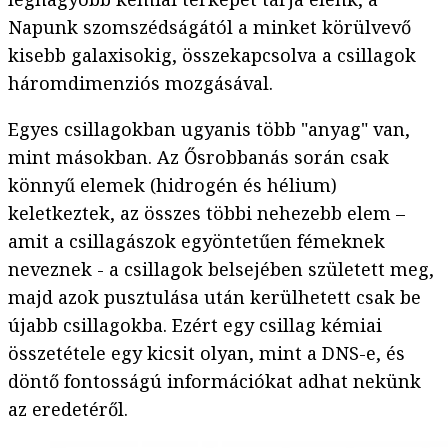
Napunk szomszédságától a minket körülvevő
kisebb galaxisokig, összekapcsolva a csillagok
háromdimenziós mozgásával.
Egyes csillagokban ugyanis több "anyag" van,
mint másokban. Az Ősrobbanás során csak
könnyű elemek (hidrogén és hélium)
keletkeztek, az összes többi nehezebb elem –
amit a csillagászok egyöntetűen fémeknek
neveznek - a csillagok belsejében született meg,
majd azok pusztulása után kerülhetett csak be
újabb csillagokba. Ezért egy csillag kémiai
összetétele egy kicsit olyan, mint a DNS-e, és
döntő fontosságú információkat adhat nekünk
az eredetéről.