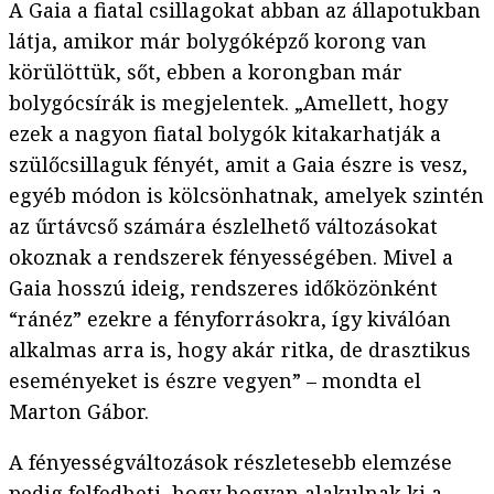
A Gaia a fiatal csillagokat abban az állapotukban
látja, amikor már bolygóképző korong van
körülöttük, sőt, ebben a korongban már
bolygócsírák is megjelentek. „Amellett, hogy
ezek a nagyon fiatal bolygók kitakarhatják a
szülőcsillaguk fényét, amit a Gaia észre is vesz,
egyéb módon is kölcsönhatnak, amelyek szintén
az űrtávcső számára észlelhető változásokat
okoznak a rendszerek fényességében. Mivel a
Gaia hosszú ideig, rendszeres időközönként
“ránéz” ezekre a fényforrásokra, így kiválóan
alkalmas arra is, hogy akár ritka, de drasztikus
eseményeket is észre vegyen” – mondta el
Marton Gábor.
A fényességváltozások részletesebb elemzése
pedig felfedheti, hogy hogyan alakulnak ki a