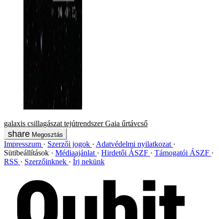
galaxis
csillagászat
tejútrendszer
Gaia űrtávcső
Megosztás
Impresszum
Szerzői jogok
Adatvédelmi nyilatkozat
Sütibeállítások
Médiaajánlat
Hirdetői ÁSZF
Támogatói ÁSZF
RSS
Szerzőinknek
Írj nekünk