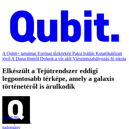
A Qubit+ tartalmai
Európai tűzkörkép
Paksi leállás
Kutatóhálózati
jövő
A Duna föntről
Dolgok a víz alól
Vízszintszabályozás
Jó iskola
Elkészült a Tejútrendszer eddigi
legpontosabb térképe, amely a galaxis
történetéről is árulkodik
Qubit.hu
2022. június 13.
tudomány