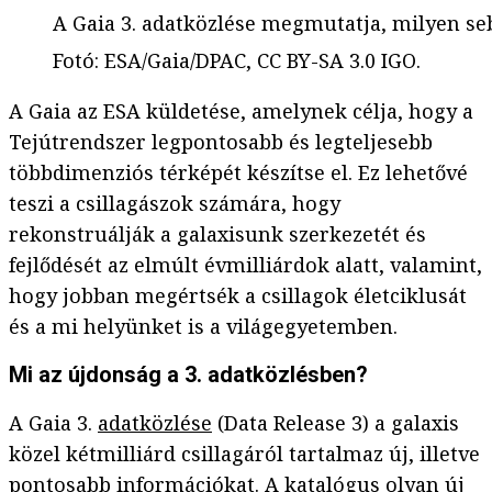
A Gaia 3. adatközlése megmutatja, milyen seb
Fotó
:
ESA/Gaia/DPAC, CC BY-SA 3.0 IGO.
A Gaia az ESA küldetése, amelynek célja, hogy a
Tejútrendszer legpontosabb és legteljesebb
többdimenziós térképét készítse el. Ez lehetővé
teszi a csillagászok számára, hogy
rekonstruálják a galaxisunk szerkezetét és
fejlődését az elmúlt évmilliárdok alatt, valamint,
hogy jobban megértsék a csillagok életciklusát
és a mi helyünket is a világegyetemben.
Mi az újdonság a 3. adatközlésben?
A Gaia 3.
adatközlése
(Data Release 3) a galaxis
közel kétmilliárd csillagáról tartalmaz új, illetve
pontosabb információkat. A katalógus olyan új