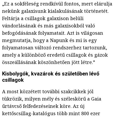
„Ez a sokféleség rendkívül fontos, mert elárulja
nekünk galaxisunk kialakulásának történetét.
Feltárja a csillagok galaxison belüli
vándorlásának és más galaxisokból való
befogódásának folyamatait. Azt is világosan
megmutatja, hogy a Napunk és mi is egy
folyamatosan változó rendszerhez tartozunk,
amely a különböző eredetű csillagok és gázok
összeállásának köszönhetően jött létre.”
Kisbolygók, kvazárok és születőben lévő
csillagok
A most közzétett további szakcikkek jól
tükrözik, milyen mély és széleskörű a Gaia
űrtávcső felfedezéseinek köre. Az új
kettőscsillag-katalógus több mint 800 ezer