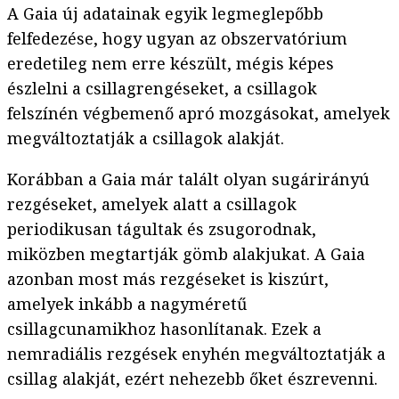
A Gaia új adatainak egyik legmeglepőbb
felfedezése, hogy ugyan az obszervatórium
eredetileg nem erre készült, mégis képes
észlelni a csillagrengéseket, a csillagok
felszínén végbemenő apró mozgásokat, amelyek
megváltoztatják a csillagok alakját.
Korábban a Gaia már talált olyan sugárirányú
rezgéseket, amelyek alatt a csillagok
periodikusan tágultak és zsugorodnak,
miközben megtartják gömb alakjukat. A Gaia
azonban most más rezgéseket is kiszúrt,
amelyek inkább a nagyméretű
csillagcunamikhoz hasonlítanak. Ezek a
nemradiális rezgések enyhén megváltoztatják a
csillag alakját, ezért nehezebb őket észrevenni.