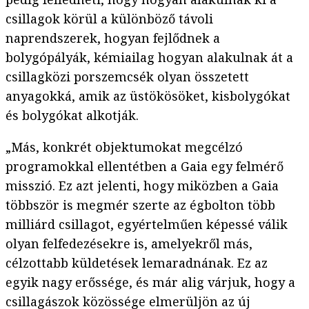
csillagok körül a különböző távoli
naprendszerek, hogyan fejlődnek a
bolygópályák, kémiailag hogyan alakulnak át a
csillagközi porszemcsék olyan összetett
anyagokká, amik az üstökösöket, kisbolygókat
és bolygókat alkotják.
„Más, konkrét objektumokat megcélzó
programokkal ellentétben a Gaia egy felmérő
misszió. Ez azt jelenti, hogy miközben a Gaia
többször is megmér szerte az égbolton több
milliárd csillagot, egyértelműen képessé válik
olyan felfedezésekre is, amelyekről más,
célzottabb küldetések lemaradnának. Ez az
egyik nagy erőssége, és már alig várjuk, hogy a
csillagászok közössége elmerüljön az új