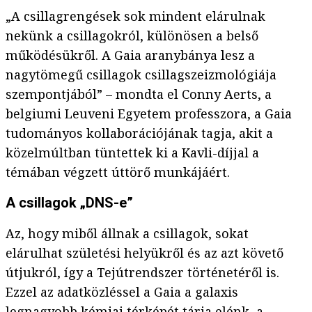
„A csillagrengések sok mindent elárulnak
nekünk a csillagokról, különösen a belső
működésükről. A Gaia aranybánya lesz a
nagytömegű csillagok csillagszeizmológiája
szempontjából” – mondta el Conny Aerts, a
belgiumi Leuveni Egyetem professzora, a Gaia
tudományos kollaborációjának tagja, akit a
közelmúltban tüntettek ki a Kavli-díjjal a
témában végzett úttörő munkájáért.
A csillagok „DNS-e”
Az, hogy miből állnak a csillagok, sokat
elárulhat születési helyükről és az azt követő
útjukról, így a Tejútrendszer történetéről is.
Ezzel az adatközléssel a Gaia a galaxis
legnagyobb kémiai térképét tárja elénk, a