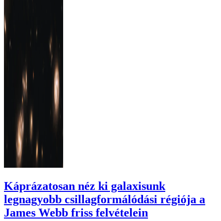
Káprázatosan néz ki galaxisunk
legnagyobb csillagformálódási régiója a
James Webb friss felvételein