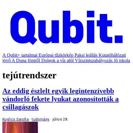
A Qubit+ tartalmai
Európai tűzkörkép
Paksi leállás
Kutatóhálózati
jövő
A Duna föntről
Dolgok a víz alól
Vízszintszabályozás
Jó iskola
tejútrendszer
Az eddig észlelt egyik legintenzívebb
vándorló fekete lyukat azonosították a
csillagászok
Kuglics Sarolta
tudomány
július 28.