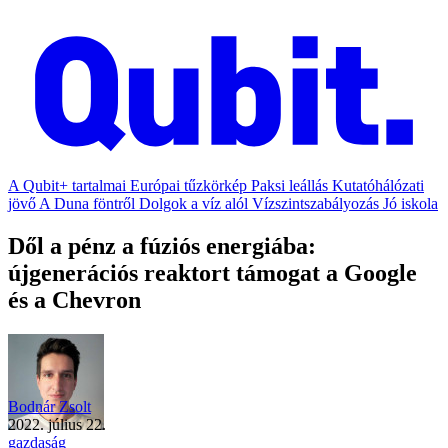
A Qubit+ tartalmai
Európai tűzkörkép
Paksi leállás
Kutatóhálózati
jövő
A Duna föntről
Dolgok a víz alól
Vízszintszabályozás
Jó iskola
Dől a pénz a fúziós energiába:
újgenerációs reaktort támogat a Google
és a Chevron
Bodnár Zsolt
2022. július 22.
gazdaság