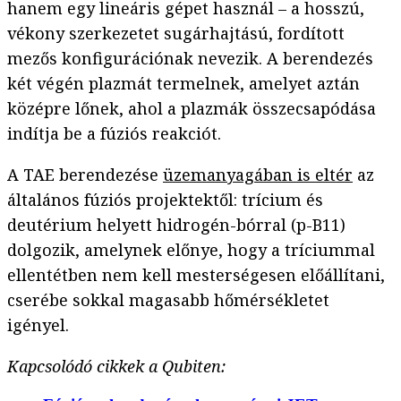
hanem egy lineáris gépet használ – a hosszú,
vékony szerkezetet sugárhajtású, fordított
mezős konfigurációnak nevezik. A berendezés
két végén plazmát termelnek, amelyet aztán
középre lőnek, ahol a plazmák összecsapódása
indítja be a fúziós reakciót.
A TAE berendezése
üzemanyagában is eltér
az
általános fúziós projektektől: trícium és
deutérium helyett hidrogén-bórral (p-B11)
dolgozik, amelynek előnye, hogy a tríciummal
ellentétben nem kell mesterségesen előállítani,
cserébe sokkal magasabb hőmérsékletet
igényel.
Kapcsolódó cikkek a Qubiten: