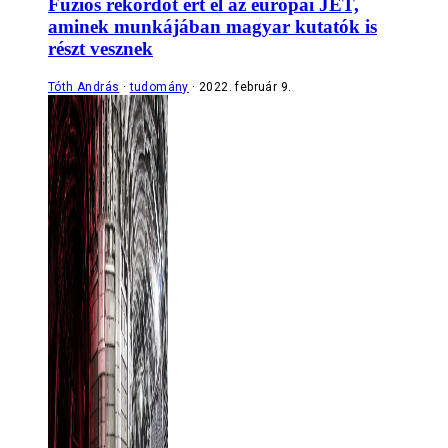
Fúziós rekordot ért el az európai JET,
aminek munkájában magyar kutatók is
részt vesznek
Tóth András
tudomány
2022. február 9.