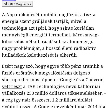
Megosztás
A Nap működését imitáló magfúziót a tiszta
energia szent gráljának tartják, mivel a
technológia azt ígéri, hogy szinte korlátlan
mennyiségű energiát termelhet, károsanyag-
kibocsátás nélkül, ráadásul az atomenergia
nagy problémáját, a hosszú életű radioaktív
hulladékok keletkezését is elkerüli.
Ezért nagy szó, hogy egyre több pénz áramlik a
fúziós erőművek megvalósításán dolgozó
startupokba: most éppen a Google és a Chevron
vett részt
a TAE Technologies nevű kaliforniai
vállalkozás 250 millió dolláros tőkeemelésében –
a cég így már összesen 1,2 milliárd dollárt
gyűjtött össze. A Google egyébként már 2014 óta