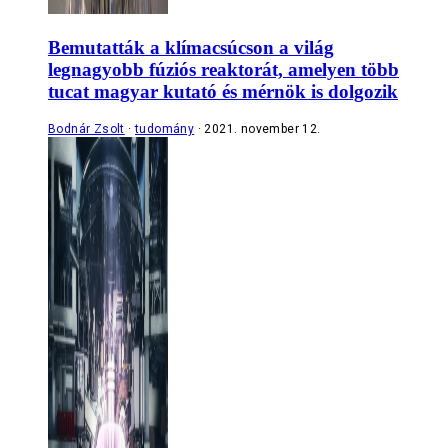
Bemutatták a klímacsúcson a világ
legnagyobb fúziós reaktorát, amelyen több
tucat magyar kutató és mérnök is dolgozik
Bodnár Zsolt
tudomány
2021. november 12.