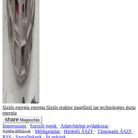
fúziós energia
energia
fúziós reaktor
magfúzió
tae technologies
tiszta
energia
Megosztás
Impresszum
Szerzői jogok
Adatvédelmi nyilatkozat
Sütibeállítások
Médiaajánlat
Hirdetői ÁSZF
Támogatói ÁSZF
RSS
Szerzőinknek
Írj nekünk