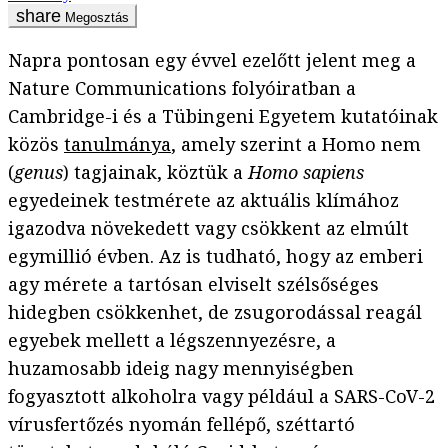
Megosztás
Napra pontosan egy évvel ezelőtt jelent meg a
Nature Communications folyóiratban a
Cambridge-i és a Tübingeni Egyetem kutatóinak
közös
tanulmánya
, amely szerint a Homo nem
(
genus
) tagjainak, köztük a
Homo sapiens
egyedeinek testmérete az aktuális klímához
igazodva növekedett vagy csökkent az elmúlt
egymillió évben. Az is tudható, hogy az emberi
agy mérete a tartósan elviselt szélsőséges
hidegben csökkenhet, de zsugorodással reagál
egyebek mellett a légszennyezésre, a
huzamosabb ideig nagy mennyiségben
fogyasztott alkoholra vagy például a SARS-CoV-2
vírusfertőzés nyomán fellépő, széttartó