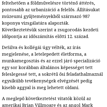
feltehetően a földművelésre történő áttérés,
pontosabb az urbanizáció a felelős. Állításukat
múzeumi gyűjteményekből származó 987
koponya vizsgálatára alapozták.
Következtetésük szerint a zsugorodás kezdeti
időpontja az időszámítás előtti 12. század.
DeSilva és kollégái úgy vélték, az írás
megjelenése, a letelepedett életforma, a
munkamegosztás és az ezzel járó specializáció
egy sor korábban általános képességet tett
feleslegessé tett, a sokrétű ősi feladathalmaznál
egysíkúbb tevékenységek elvégzését pedig
kisebb aggyal is meg lehetett oldani.
A meglepő következtetést vitatók közül az
amerikai Brian Villmoare és az angol Mark