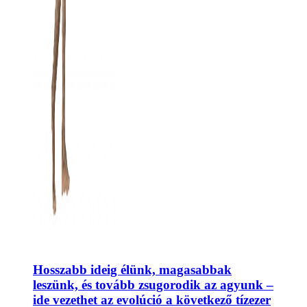
Hosszabb ideig élünk, magasabbak
leszünk, és tovább zsugorodik az agyunk –
ide vezethet az evolúció a következő tízezer