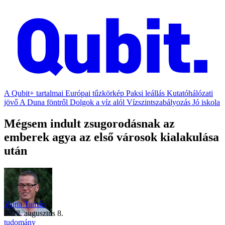
A Qubit+ tartalmai
Európai tűzkörkép
Paksi leállás
Kutatóhálózati
jövő
A Duna föntről
Dolgok a víz alól
Vízszintszabályozás
Jó iskola
Mégsem indult zsugorodásnak az
emberek agya az első városok kialakulása
után
Vajna Tamás
2022. augusztus 8.
tudomány