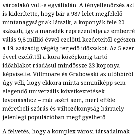
városlakó volt-e egyáltalán. A tényellenőrzés azt
is kiderítette, hogy bár a 987 lelet megfelelő
mintanagyságnak látszik, a koponyák fele 20.
századi, így a maradék reprezentálja az emberré
válás 9,8 millió évvel ezelőtti kezdeteitől egészen
a 19. századig végéig terjedő időszakot. Az 5 ezer
évvel ezelőttől a kora középkorig tartó
időablakot ráadásul mindössze 23 koponya
képviselte. Villmoare és Grabowski az utóbbiról
úgy véli, hogy ekkora minta semmiképp sem
elegendő univerzális következtetések
levonásához – már azért sem, mert efféle
méretbeli szórás és változékonyság bármely
jelenlegi populációban megfigyelhető.
A felvetés, hogy a komplex városi társadalmak