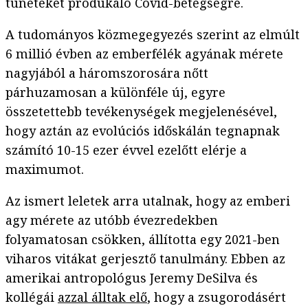
tüneteket produkáló Covid-betegségre.
A tudományos közmegegyezés szerint az elmúlt
6 millió évben az emberfélék agyának mérete
nagyjából a háromszorosára nőtt
párhuzamosan a különféle új, egyre
összetettebb tevékenységek megjelenésével,
hogy aztán az evolúciós időskálán tegnapnak
számító 10-15 ezer évvel ezelőtt elérje a
maximumot.
Az ismert leletek arra utalnak, hogy az emberi
agy mérete az utóbb évezredekben
folyamatosan csökken, állította egy 2021-ben
viharos vitákat gerjesztő tanulmány. Ebben az
amerikai antropológus Jeremy DeSilva és
kollégái
azzal álltak elő
, hogy a zsugorodásért