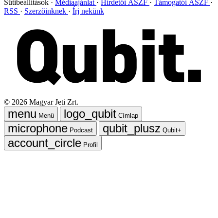
Sütibeállítások
Médiaajánlat
Hirdetői ÁSZF
Támogatói ÁSZF
RSS
Szerzőinknek
Írj nekünk
©
2026
Magyar Jeti Zrt.
Menü
Címlap
Podcast
Qubit+
Profil