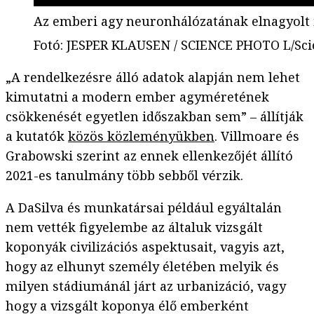
Az emberi agy neuronhálózatának elnagyolt i
Fotó
:
JESPER KLAUSEN / SCIENCE PHOTO L/Sci
„A rendelkezésre álló adatok alapján nem lehet
kimutatni a modern ember agyméretének
csökkenését egyetlen időszakban sem” – állítják
a kutatók
közös közleményükben
. Villmoare és
Grabowski szerint az ennek ellenkezőjét állító
2021-es tanulmány több sebből vérzik.
A DaSilva és munkatársai például egyáltalán
nem vették figyelembe az általuk vizsgált
koponyák civilizációs aspektusait, vagyis azt,
hogy az elhunyt személy életében melyik és
milyen stádiumánál járt az urbanizáció, vagy
hogy a vizsgált koponya élő emberként