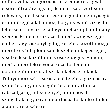
ítélték volna zsugorodásra az emberek agyát,
elsőre attraktív ugyan, de már csak azért sem
releváns, mert sosem lesz elegendő mennyiségű
és minőségű adat ahhoz, hogy ilyesmit vizsgálni
lehessen – hívják fel a figyelmet az új tanulmány
szerzői. És nem csak azért, mert az egészséges
emberi agy viszonylag tág keretek között mozgó
mérete és tulajdonosának szellemi képességei,
viselkedése között nincs összefüggés. Hanem,
mert a méretekre vonatkozó történelmi
dokumentumok statisztikái kétes értékűek.
Túlnyomórészt rasszista előítéletek igazolására
születtek ugyanis: segítettek fenntartani a
rabszolgaság intézményét, munícióval
szolgáltak a gyakran népírtásba torkolló etnikai
alapú kirekesztésre.