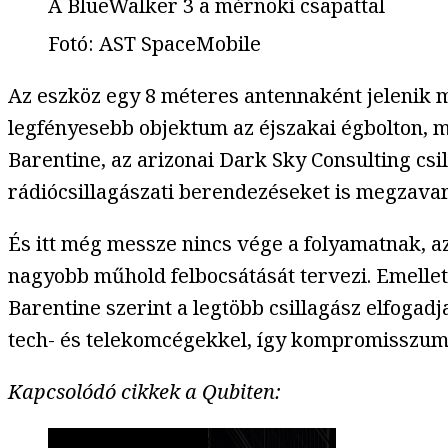
A BlueWalker 3 a mérnöki csapattal
Fotó
:
AST SpaceMobile
Az eszköz egy 8 méteres antennaként jelenik m
legfényesebb objektum az éjszakai égbolton, m
Barentine, az arizonai Dark Sky Consulting csi
rádiócsillagászati berendezéseket is megzavar
És itt még messze nincs vége a folyamatnak, a
nagyobb műhold felbocsátását tervezi. Emellet
Barentine szerint a legtöbb csillagász elfogad
tech- és telekomcégekkel, így kompromisszumo
Kapcsolódó cikkek a Qubiten: