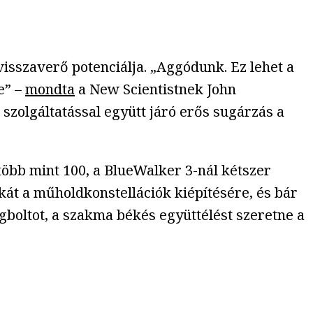
isszaverő potenciálja. „Aggódunk. Ez lehet a
e” –
mondta
a New Scientistnek John
 szolgáltatással együtt járó erős sugárzás a
több mint 100, a BlueWalker 3-nál kétszer
kát a műholdkonstellációk kiépítésére, és bár
égboltot, a szakma békés együttélést szeretne a