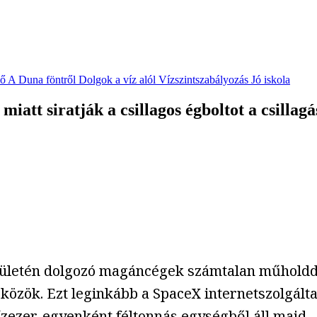
vő
A Duna föntről
Dolgok a víz alól
Vízszintszabályozás
Jó iskola
tt siratják a csillagos égboltot a csillag
ületén dolgozó magáncégek számtalan műholddal 
zközök. Ezt leginkább a SpaceX internetszolgálta
ízezer, egyenként féltonnás egységből áll majd.