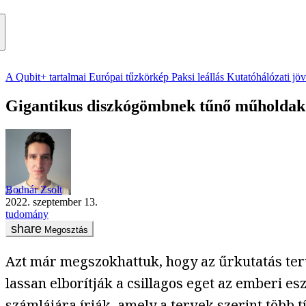
A Qubit+ tartalmai
Európai tűzkörkép
Paksi leállás
Kutatóhálózati jö
Gigantikus diszkógömbnek tűnő műholdak mia
Bodnár Zsolt
2022. szeptember 13.
tudomány
Megosztás
Azt már megszokhattuk, hogy az űrkutatás ter
lassan elborítják a csillagos eget az emberi es
számlájára írják, amely a tervek szerint több t