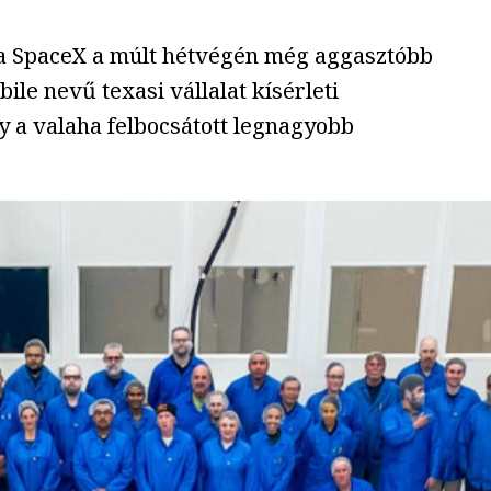
e a SpaceX a múlt hétvégén még aggasztóbb
le nevű texasi vállalat kísérleti
y a valaha felbocsátott legnagyobb