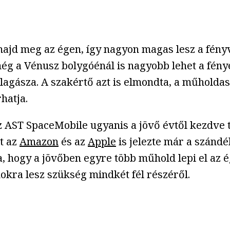
ajd meg az égen, így nagyon magas lesz a fényv
ég a Vénusz bolygóénál is nagyobb lehet a fény
llagásza. A szakértő azt is elmondta, a műholdas
hatja.
z AST SpaceMobile ugyanis a jövő évtől kezdve 
t az
Amazon
és az
Apple
is jelezte már a szándé
ja, hogy a jövőben egyre több műhold lepi el az 
kra lesz szükség mindkét fél részéről.