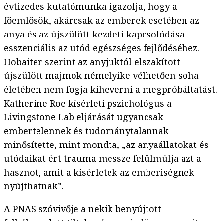
évtizedes kutatómunka igazolja, hogy a
főemlősök, akárcsak az emberek esetében az
anya és az újszülött kezdeti kapcsolódása
esszenciális az utód egészséges fejlődéséhez.
Hobaiter szerint az anyjuktól elszakított
újszülött majmok némelyike vélhetően soha
életében nem fogja kiheverni a megpróbáltatást.
Katherine Roe kísérleti pszichológus a
Livingstone Lab eljárását ugyancsak
embertelennek és tudománytalannak
minősítette, mint mondta, „az anyaállatokat és
utódaikat ért trauma messze felülmúlja azt a
hasznot, amit a kísérletek az emberiségnek
nyújthatnak”.
A PNAS szóvivője a nekik benyújtott