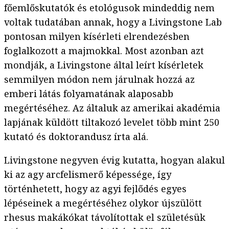
főemlőskutatók és etológusok mindeddig nem
voltak tudatában annak, hogy a Livingstone Lab
pontosan milyen kísérleti elrendezésben
foglalkozott a majmokkal. Most azonban azt
mondják, a Livingstone által leírt kísérletek
semmilyen módon nem járulnak hozzá az
emberi látás folyamatának alaposabb
megértéséhez. Az általuk az amerikai akadémia
lapjának küldött tiltakozó levelet több mint 250
kutató és doktorandusz írta alá.
Livingstone negyven évig kutatta, hogyan alakul
ki az agy arcfelismerő képessége, így
történhetett, hogy az agyi fejlődés egyes
lépéseinek a megértéséhez olykor újszülött
rhesus makákókat távolítottak el születésük