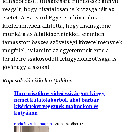
felháborodott tiltakozásra mindössze annyit
reagált, hogy hivatalosan is kivizsgálják az
esetet. A Harvard Egyetem hivatalos
közleményben állította, hogy Livinsgtone
munkája az állatkísérletekkel szemben
támasztott összes szövetségi követelménynek
megfelel, valamint az egyetemnek erre a
területre szakosodott felügyelőbizottsága is
jóváhagyta azokat.
Kapcsolódó cikkek a Qubiten:
Horrorisztikus videó szivárgott ki egy
német kutatólaborból, ahol barbár
kísérleteket végeznek majmokon és
kutyákon
Bodnár Zsolt
majom
2019. október 16.