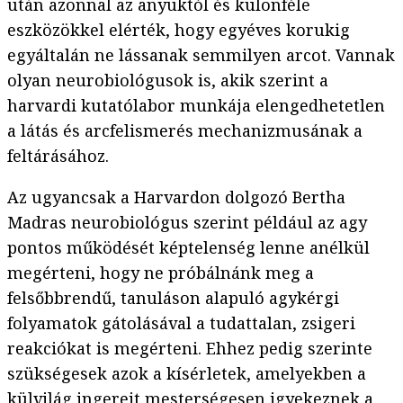
után azonnal az anyuktól és különféle
eszközökkel elérték, hogy egyéves korukig
egyáltalán ne lássanak semmilyen arcot. Vannak
olyan neurobiológusok is, akik szerint a
harvardi kutatólabor munkája elengedhetetlen
a látás és arcfelismerés mechanizmusának a
feltárásához.
Az ugyancsak a Harvardon dolgozó Bertha
Madras neurobiológus szerint például az agy
pontos működését képtelenség lenne anélkül
megérteni, hogy ne próbálnánk meg a
felsőbbrendű, tanuláson alapuló agykérgi
folyamatok gátolásával a tudattalan, zsigeri
reakciókat is megérteni. Ehhez pedig szerinte
szükségesek azok a kísérletek, amelyekben a
külvilág ingereit mesterségesen igyekeznek a