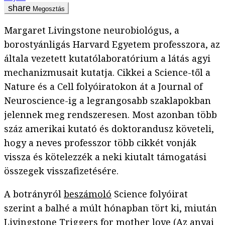
Megosztás
Margaret Livingstone neurobiológus, a
borostyánligás Harvard Egyetem professzora, az
általa vezetett kutatólaboratórium a látás agyi
mechanizmusait kutatja. Cikkei a Science-től a
Nature és a Cell folyóiratokon át a Journal of
Neuroscience-ig a legrangosabb szaklapokban
jelennek meg rendszeresen. Most azonban több
száz amerikai kutató és doktorandusz követeli,
hogy a neves professzor több cikkét vonják
vissza és kötelezzék a neki kiutalt támogatási
összegek visszafizetésére.
A botrányról
beszámoló
Science folyóirat
szerint a balhé a múlt hónapban tört ki, miután
Livingstone
Triggers for mother love
(Az anyai