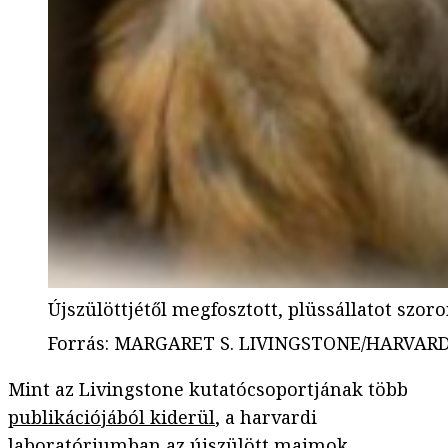
Újszülöttjétől megfosztott, plüssállatot sz
Forrás
:
MARGARET S. LIVINGSTONE/HARVAR
Mint az Livingstone kutatócsoportjának több
publikációjából kiderül
, a harvardi
laboratóriumban az újszülött majmok