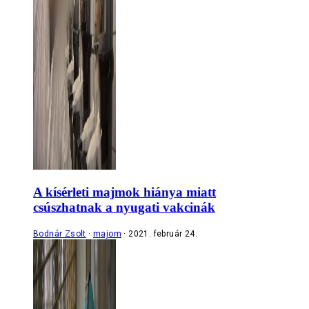
A kísérleti majmok hiánya miatt
csúszhatnak a nyugati vakcinák
Bodnár Zsolt
majom
2021. február 24.