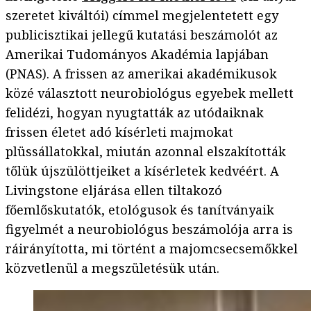
szeretet kiváltói) címmel megjelentetett egy
publicisztikai jellegű kutatási beszámolót az
Amerikai Tudományos Akadémia lapjában
(PNAS). A frissen az amerikai akadémikusok
közé választott neurobiológus egyebek mellett
felidézi, hogyan nyugtatták az utódaiknak
frissen életet adó kísérleti majmokat
plüssállatokkal, miután azonnal elszakították
tőlük újszülöttjeiket a kísérletek kedvéért. A
Livingstone eljárása ellen tiltakozó
főemlőskutatók, etológusok és tanítványaik
figyelmét a neurobiológus beszámolója arra is
ráirányította, mi történt a majomcsecsemőkkel
közvetlenül a megszületésük után.