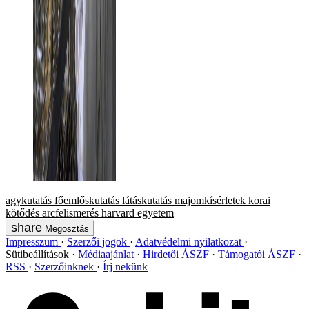
agykutatás
főemlőskutatás
látáskutatás
majomkísérletek
korai
kötődés
arcfelismerés
harvard egyetem
Megosztás
Impresszum
Szerzői jogok
Adatvédelmi nyilatkozat
Sütibeállítások
Médiaajánlat
Hirdetői ÁSZF
Támogatói ÁSZF
RSS
Szerzőinknek
Írj nekünk