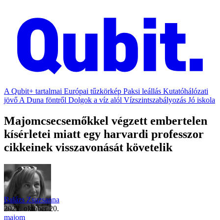
A Qubit+ tartalmai
Európai tűzkörkép
Paksi leállás
Kutatóhálózati
jövő
A Duna föntről
Dolgok a víz alól
Vízszintszabályozás
Jó iskola
Majomcsecsemőkkel végzett embertelen
kísérletei miatt egy harvardi professzor
cikkeinek visszavonását követelik
Balázs Zsuzsanna
2022. október 20.
majom