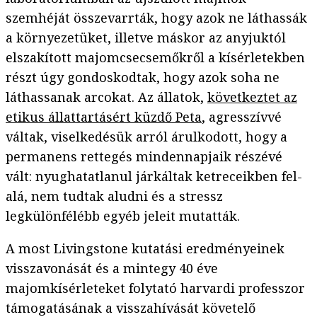
szemhéját összevarrták, hogy azok ne láthassák
a környezetüket, illetve máskor az anyjuktól
elszakított majomcsecsemőkről a kísérletekben
részt úgy gondoskodtak, hogy azok soha ne
láthassanak arcokat. Az állatok,
következtet az
etikus állattartásért küzdő Peta
, agresszívvé
váltak, viselkedésük arról árulkodott, hogy a
permanens rettegés mindennapjaik részévé
vált: nyughatatlanul járkáltak ketreceikben fel-
alá, nem tudtak aludni és a stressz
legkülönfélébb egyéb jeleit mutatták.
A most Livingstone kutatási eredményeinek
visszavonását és a mintegy 40 éve
majomkísérleteket folytató harvardi professzor
támogatásának a visszahívását követelő