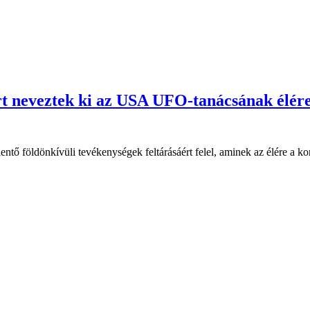
ort neveztek ki az USA UFO-tanácsának élér
lentő földönkívüli tevékenységek feltárásáért felel, aminek az élére a