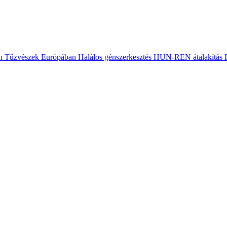
n
Tűzvészek Európában
Halálos génszerkesztés
HUN-REN átalakítás