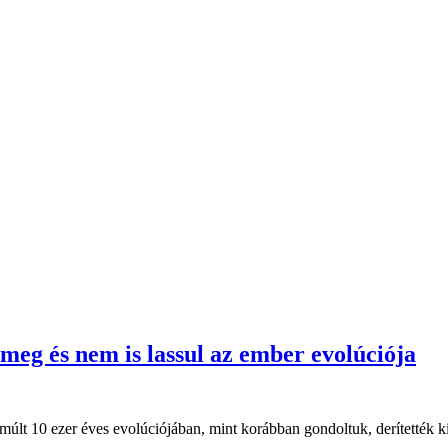
 meg és nem is lassul az ember evolúciója
lmúlt 10 ezer éves evolúciójában, mint korábban gondoltuk, derítették k