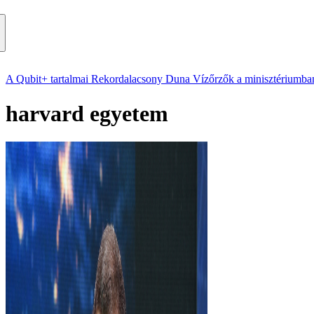
A Qubit+ tartalmai
Rekordalacsony Duna
Vízőrzők a minisztériumba
harvard egyetem