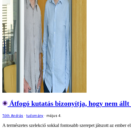
Átfogó kutatás bizonyítja, hogy nem állt
Tóth András
tudomány
május 4.
A természetes szelekció sokkal fontosabb szerepet játszott az ember e