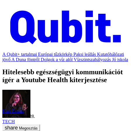
A Qubit+ tartalmai
Európai tűzkörkép
Paksi leállás
Kutatóhálózati
jövő
A Duna föntről
Dolgok a víz alól
Vízszintszabályozás
Jó iskola
Hitelesebb egészségügyi kommunikációt
ígér a Youtube Health kiterjesztése
Kun Zsuzsi
2022. október 28.
TECH
Megosztás