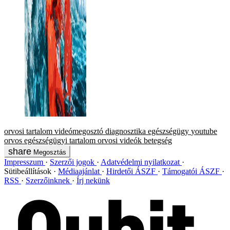
orvosi tartalom
videómegosztó
diagnosztika
egészségügy
youtube
orvos
egészségügyi tartalom
orvosi videók
betegség
Megosztás
Impresszum
Szerzői jogok
Adatvédelmi nyilatkozat
Sütibeállítások
Médiaajánlat
Hirdetői ÁSZF
Támogatói ÁSZF
RSS
Szerzőinknek
Írj nekünk