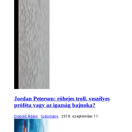
Jordan Peterson: röhejes troll, veszélyes
próféta vagy az igazság bajnoka?
Dippold Ádám
tudomány
2018. szeptember 11.