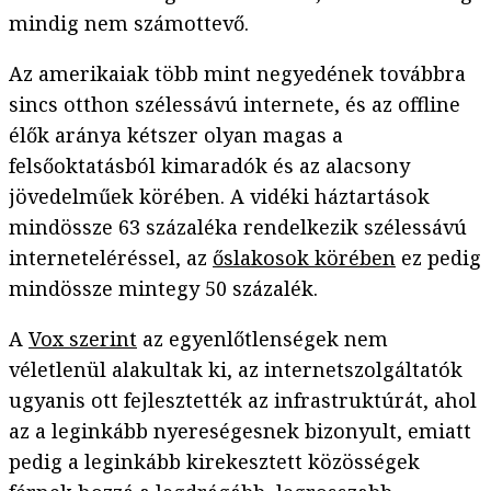
mindig nem számottevő.
Az amerikaiak több mint negyedének továbbra
sincs otthon szélessávú internete, és az offline
élők aránya kétszer olyan magas a
felsőoktatásból kimaradók és az alacsony
jövedelműek körében. A vidéki háztartások
mindössze 63 százaléka rendelkezik szélessávú
interneteléréssel, az
őslakosok körében
ez pedig
mindössze mintegy 50 százalék.
A
Vox szerint
az egyenlőtlenségek nem
véletlenül alakultak ki, az internetszolgáltatók
ugyanis ott fejlesztették az infrastruktúrát, ahol
az a leginkább nyereségesnek bizonyult, emiatt
pedig a leginkább kirekesztett közösségek