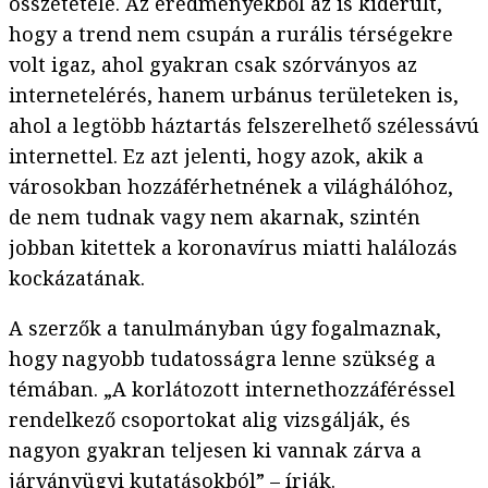
összetétele. Az eredményekből az is kiderült,
hogy a trend nem csupán a rurális térségekre
volt igaz, ahol gyakran csak szórványos az
internetelérés, hanem urbánus területeken is,
ahol a legtöbb háztartás felszerelhető szélessávú
internettel. Ez azt jelenti, hogy azok, akik a
városokban hozzáférhetnének a világhálóhoz,
de nem tudnak vagy nem akarnak, szintén
jobban kitettek a koronavírus miatti halálozás
kockázatának.
A szerzők a tanulmányban úgy fogalmaznak,
hogy nagyobb tudatosságra lenne szükség a
témában. „A korlátozott internethozzáféréssel
rendelkező csoportokat alig vizsgálják, és
nagyon gyakran teljesen ki vannak zárva a
járványügyi kutatásokból” – írják.