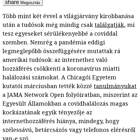
Megosztás
Több mint két évvel a világjárvány kirobbanása
után a tudósok még mindig csak
találgatják
, mi
tesz egyeseket sérülékenyebbé a coviddal
szemben. Nemrég a pandémia eddigi
legmeglepőbb összefüggésére mutattak rá
amerikai tudósok: az internethez való
hozzáférés csökkenti a koronavírus miatti
halálozási számokat. A Chicagói Egyetem
kutatói márciusban tették közzé
tanulmányukat
a JAMA Network Open folyóiratban, miszerint az
Egyesült Államokban a covidhalálozás magas
kockázatának egyik tényezője az
internethozzáférés hiánya, mindegy, hogy
szélessávú, betárcsázós vagy telefonos elérésről
van-e szó.