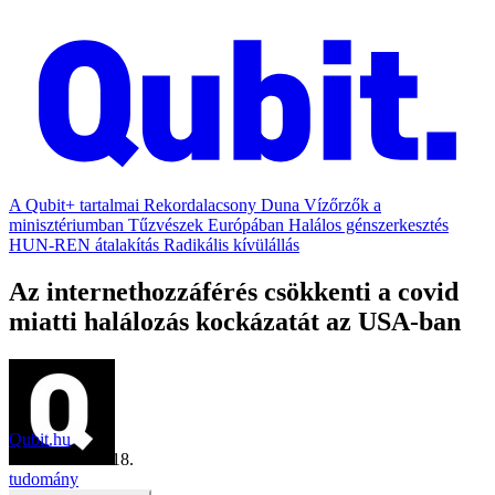
A Qubit+ tartalmai
Rekordalacsony Duna
Vízőrzők a
minisztériumban
Tűzvészek Európában
Halálos génszerkesztés
HUN-REN átalakítás
Radikális kívülállás
Az internethozzáférés csökkenti a covid
miatti halálozás kockázatát az USA-ban
Qubit.hu
2022. március 18.
tudomány