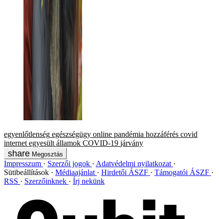
egyenlőtlenség
egészségügy
online
pandémia
hozzáférés
covid
internet
egyesült államok
COVID-19
járvány
Megosztás
Impresszum
Szerzői jogok
Adatvédelmi nyilatkozat
Sütibeállítások
Médiaajánlat
Hirdetői ÁSZF
Támogatói ÁSZF
RSS
Szerzőinknek
Írj nekünk