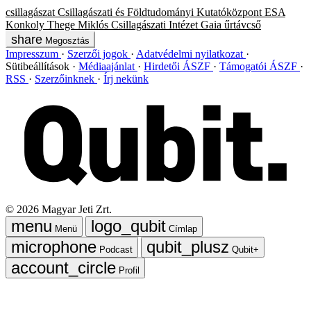
csillagászat
Csillagászati és Földtudományi Kutatóközpont
ESA
Konkoly Thege Miklós Csillagászati Intézet
Gaia űrtávcső
Megosztás
Impresszum
Szerzői jogok
Adatvédelmi nyilatkozat
Sütibeállítások
Médiaajánlat
Hirdetői ÁSZF
Támogatói ÁSZF
RSS
Szerzőinknek
Írj nekünk
©
2026
Magyar Jeti Zrt.
Menü
Címlap
Podcast
Qubit+
Profil