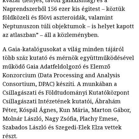
kvazár (fényes, távoli galaxismag) és a
Naprendszerből 156 ezer kis égitest – köztük
földközeli és főövi aszteroidák, valamint
Neptunuszon túli objektumok – is helyet kapott
az atlaszban” – áll a közleményben.
A Gaia-katalógusokat a világ minden tájáról
több száz kutató és mérnök együttműködésével
működő Gaia Adatfeldolgozó és Elemző
Konzorcium (Data Processing and Analysis
Consortium, DPAC) készíti. A munkában a
Csillagászati és Földtudományi Kutatóközpont
Csillagászati Intézetének kutatói, Ábrahám
Péter, Kóspál Ágnes, Kun Mária, Marton Gábor,
Molnár László, Nagy Zsófia, Plachy Emese,
Szabados László és Szegedi-Elek Elza vettek
részt.