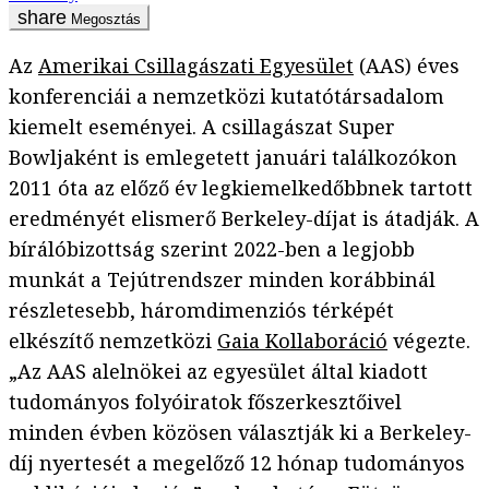
Megosztás
Az
Amerikai Csillagászati Egyesület
(AAS) éves
konferenciái a nemzetközi kutatótársadalom
kiemelt eseményei. A csillagászat Super
Bowljaként is emlegetett januári találkozókon
2011 óta az előző év legkiemelkedőbbnek tartott
eredményét elismerő Berkeley-díjat is átadják. A
bírálóbizottság szerint 2022-ben a legjobb
munkát a Tejútrendszer minden korábbinál
részletesebb, háromdimenziós térképét
elkészítő nemzetközi
Gaia Kollaboráció
végezte.
„Az AAS alelnökei az egyesület által kiadott
tudományos folyóiratok főszerkesztőivel
minden évben közösen választják ki a Berkeley-
díj nyertesét a megelőző 12 hónap tudományos