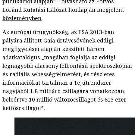
publikációi alapján” – olvasható az Eötvös
Loránd Kutatási Hálózat honlapján megjelent
közleményben
.
Az európai űrügynökség, az ESA 2013-ban
pályára állított Gaia űrtávcsövének eddigi
megfigyelései alapján készített három
adatkatalógus „magában foglalja az eddigi
legnagyobb alacsony felbontású spektroszkópiai
és radiális sebességfelmérést, és részletes
információkat tartalmaz a Tejútrendszer
nagyjából 1,8 milliárd csillagára vonatkozóan,
beleértve 10 millió változócsillagot és 813 ezer
kettőscsillagot”.