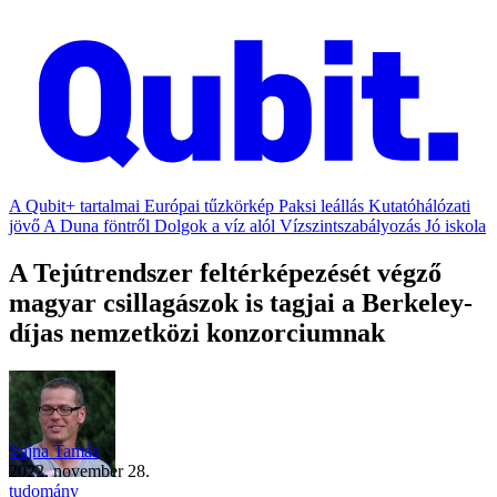
A Qubit+ tartalmai
Európai tűzkörkép
Paksi leállás
Kutatóhálózati
jövő
A Duna föntről
Dolgok a víz alól
Vízszintszabályozás
Jó iskola
A Tejútrendszer feltérképezését végző
magyar csillagászok is tagjai a Berkeley-
díjas nemzetközi konzorciumnak
Vajna Tamás
2022. november 28.
tudomány