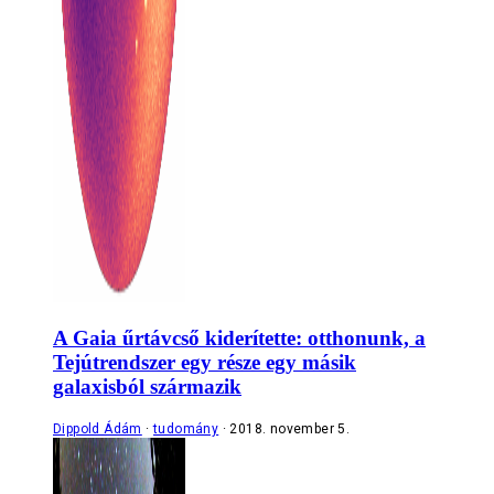
A Gaia űrtávcső kiderítette: otthonunk, a
Tejútrendszer egy része egy másik
galaxisból származik
Dippold Ádám
tudomány
2018. november 5.