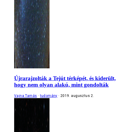
Újrarajzolták a Tejút térképét, és kiderült,
hogy nem olyan alakú, mint gondolták
Vajna Tamás
tudomány
2019. augusztus 2.