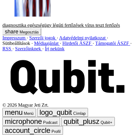
diagnosztika
egészségügy
légúti fertőzések
vírus
teszt
fertőzés
Megosztás
Impresszum
Szerzői jogok
Adatvédelmi nyilatkozat
Sütibeállítások
Médiaajánlat
Hirdetői ÁSZF
Támogatói ÁSZF
RSS
Szerzőinknek
Írj nekünk
©
2026
Magyar Jeti Zrt.
Menü
Címlap
Podcast
Qubit+
Profil