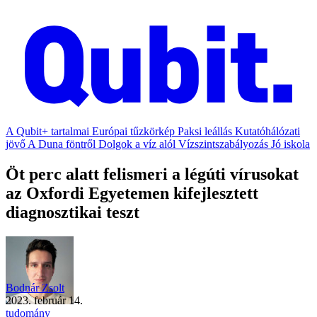
A Qubit+ tartalmai
Európai tűzkörkép
Paksi leállás
Kutatóhálózati
jövő
A Duna föntről
Dolgok a víz alól
Vízszintszabályozás
Jó iskola
Öt perc alatt felismeri a légúti vírusokat
az Oxfordi Egyetemen kifejlesztett
diagnosztikai teszt
Bodnár Zsolt
2023. február 14.
tudomány