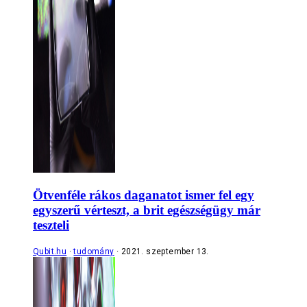
Ötvenféle rákos daganatot ismer fel egy
egyszerű vérteszt, a brit egészségügy már
teszteli
Qubit.hu
tudomány
2021. szeptember 13.