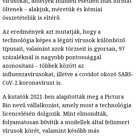
vírusokat, amelyek minden esetben más formát
öltenek – alakjuk, méretük és kémiai
összetételük is eltérő.
Az eredmények azt mutatják, hogy a
technológia képes a légúti vírusok különböző
típusait, valamint azok törzseit is gyorsan, 97
százaléknál is nagyobb pontossággal
azonosítani – többek között az
influenzavírusokat, illetve a covidot okozó SARS-
CoV-2 koronavírust is.
A kutatók 2021-ben alapították meg a Pictura
Bio nevű vállalkozást, amely most a technológia
licencelésén dolgozik. Mint elmondták,
folyamatosan bővítik a modellek által felismert
vírusok körét, valamint később más