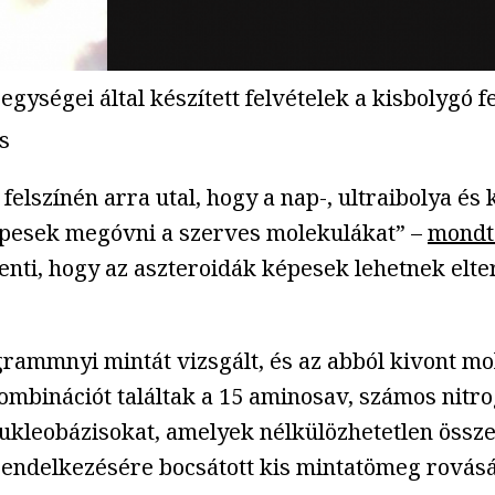
gységei által készített felvételek a kisbolygó f
s
 felszínén arra utal, hogy a nap-, ultraibolya 
képesek megóvni a szerves molekulákat” –
mondt
enti, hogy az aszteroidák képesek lehetnek elter
ammnyi mintát vizsgált, és az abból kivont mol
kombinációt találtak a 15 aminosav, számos nit
nukleobázisokat, amelyek nélkülözhetetlen össz
rendelkezésére bocsátott kis mintatömeg rovásár