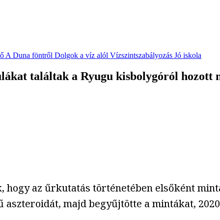
vő
A Duna föntről
Dolgok a víz alól
Vízszintszabályozás
Jó iskola
ulákat találtak a Ryugu kisbolygóról hozott
 hogy az űrkutatás történetében elsőként mintá
ű aszteroidát, majd begyűjtötte a mintákat, 2