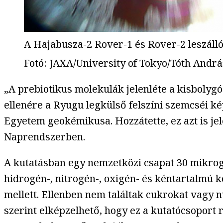
A Hajabusza-2 Rover-1 és Rover-2 leszállóe
Fotó
:
JAXA/University of Tokyo/Tóth Andrá
„A prebiotikus molekulák jelenléte a kisbolygó
ellenére a Ryugu legkülső felszíni szemcséi 
Egyetem geokémikusa. Hozzátette, ez azt is jel
Naprendszerben.
A kutatásban egy nemzetközi csapat 30 mikrogr
hidrogén-, nitrogén-, oxigén- és kéntartalmú 
mellett. Ellenben nem találtak cukrokat vagy 
szerint elképzelhető, hogy ez a kutatócsoport 