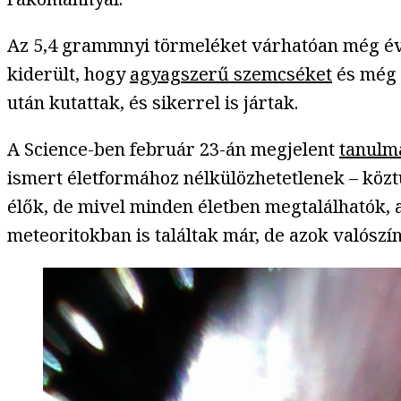
Az 5,4 grammnyi törmeléket várhatóan még éve
kiderült, hogy
agyagszerű szemcséket
és még
után kutattak, és sikerrel is jártak.
A Science-ben február 23-án megjelent
tanulm
ismert életformához nélkülözhetetlenek – köz
élők, de mivel minden életben megtalálhatók, a
meteoritokban is találtak már, de azok valószí