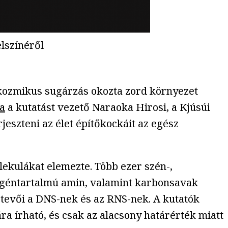
elszínéről
és kozmikus sugárzás okozta zord környezet
a
a kutatást vezető Naraoka Hirosi, a Kjúsúi
jeszteni az élet építőkockáit az egész
ekulákat elemezte. Több ezer szén-,
rogéntartalmú amin, valamint karbonsavak
etevői a DNS-nek és az RNS-nek. A kutatók
a írható, és csak az alacsony határérték miatt