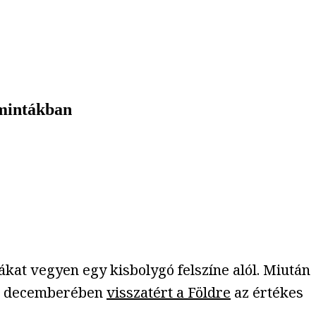
 mintákban
kat vegyen egy kisbolygó felszíne alól. Miután
020 decemberében
visszatért a Földre
az értékes