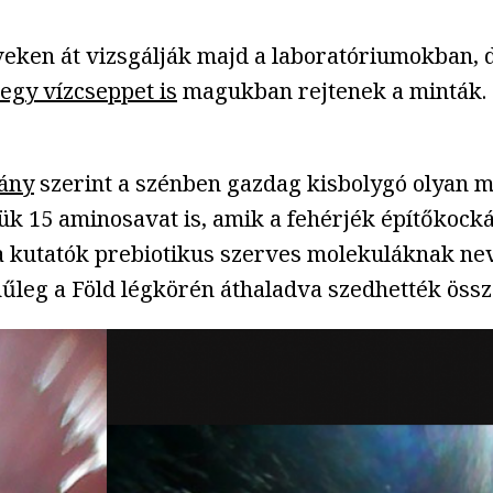
ken át vizsgálják majd a laboratóriumokban, de
egy vízcseppet is
magukban rejtenek a minták. 
ány
szerint a szénben gazdag kisbolygó olyan m
tük 15 aminosavat is, amik a fehérjék építőkoc
 kutatók prebiotikus szerves molekuláknak neve
nűleg a Föld légkörén áthaladva szedhették össz