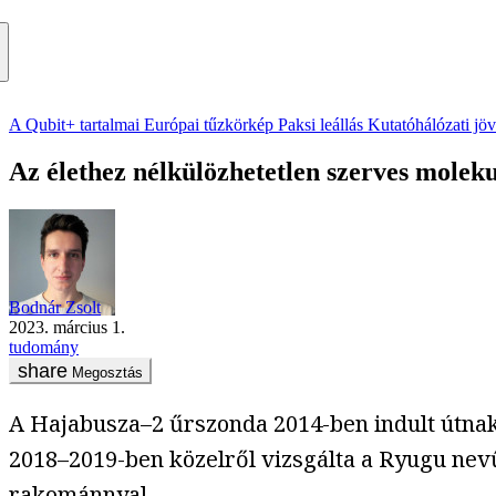
A Qubit+ tartalmai
Európai tűzkörkép
Paksi leállás
Kutatóhálózati jö
Az élethez nélkülözhetetlen szerves molek
Bodnár Zsolt
2023. március 1.
tudomány
Megosztás
A Hajabusza–2 űrszonda 2014-ben indult útnak,
2018–2019-ben közelről vizsgálta a Ryugu nev
rakománnyal.