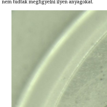
nem tudtak megfigyelni ilyen anyagokat.