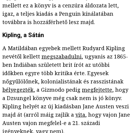
mellett ez a könyv is a cenzúra áldozata lett,
igaz, a teljes kiadás a Penguin kínálatában
továbbra is hozzáférhető lesz majd.
Kipling, a Sátán
A Matildában egyebek mellett Rudyard Kipling
nevétől kellett
megszabadulni
, ugyanis az 1865-
ben Indiában született brit írót az utóbbi
időkben egyre több kritika érte. Egyesek
nőgyűlölőnek, kolonialistának és rasszistának
bélyegezték
, a Gizmodo pedig
megfejtette
, hogy
a Dzsungel könyve még csak nem is jó könyv.
Kipling helyét az új kiadásban Jane Austen veszi
majd át (arról máig zajlik a
vita
, hogy vajon Jane
Austen vajon megfelel-e a 21. századi
igényeknek, vagy
nem
).