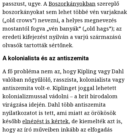
passzust, ugye. A
Boszorkányokban
szereplő
boszorkányokat sem lehet többé vén varjaknak
(„old crows”) nevezni, a helyes megnevezés
mostantól fogva „vén banyák” („old hags”); az
eredeti kifejezést nyilván a varjú származású
olvasók tartották sértőnek.
A kolonialista és az antiszemita
A fő probléma nem az, hogy Kipling vagy Dahl
valóban nőgyűlölő, rasszista, kolonialista vagy
antiszemita volt-e. Kiplinget joggal lehetett
kolonializmussal vádolni – a brit birodalom
virágzása idején. Dahl több antiszemita
nyilatkozatot is tett, ami miatt az örökösök
később
elnézést is kértek
, de kiemelték azt is,
hogy az író műveiben inkább az elfogadás