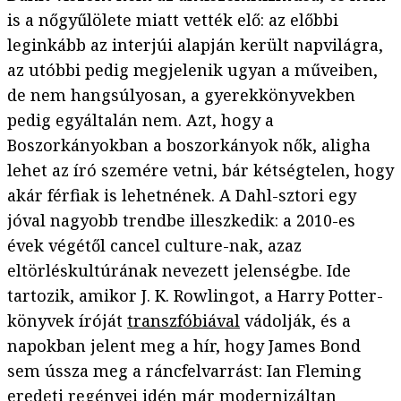
is a nőgyűlölete miatt vették elő: az előbbi
leginkább az interjúi alapján került napvilágra,
az utóbbi pedig megjelenik ugyan a műveiben,
de nem hangsúlyosan, a gyerekkönyvekben
pedig egyáltalán nem. Azt, hogy a
Boszorkányokban a boszorkányok nők, aligha
lehet az író szemére vetni, bár kétségtelen, hogy
akár férfiak is lehetnének. A Dahl-sztori egy
jóval nagyobb trendbe illeszkedik: a 2010-es
évek végétől cancel culture-nak, azaz
eltörléskultúrának nevezett jelenségbe. Ide
tartozik, amikor J. K. Rowlingot, a Harry Potter-
könyvek íróját
transzfóbiával
vádolják, és a
napokban jelent meg a hír, hogy James Bond
sem ússza meg a ráncfelvarrást: Ian Fleming
eredeti regényei idén már modernizáltan