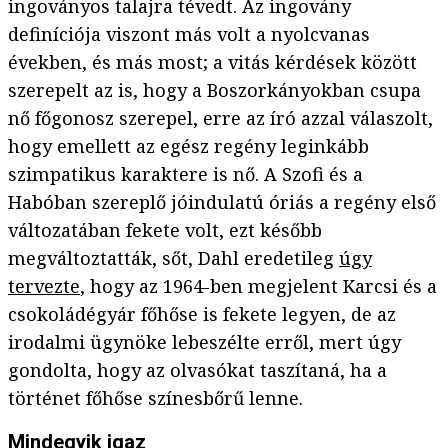
ingoványos talajra tévedt. Az ingovány
definíciója viszont más volt a nyolcvanas
években, és más most; a vitás kérdések között
szerepelt az is, hogy a Boszorkányokban csupa
nő főgonosz szerepel, erre az író azzal válaszolt,
hogy emellett az egész regény leginkább
szimpatikus karaktere is nő. A Szofi és a
Habóban szereplő jóindulatú óriás a regény első
változatában fekete volt, ezt később
megváltoztatták, sőt, Dahl eredetileg
úgy
tervezte
, hogy az 1964-ben megjelent Karcsi és a
csokoládégyár főhőse is fekete legyen, de az
irodalmi ügynöke lebeszélte erről, mert úgy
gondolta, hogy az olvasókat taszítaná, ha a
történet főhőse színesbőrű lenne.
Mindegyik igaz