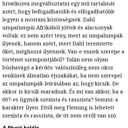
hivatkozva megváltoztatni egy mű tartalmát
azért, hogy befogadhatóbb és elfogadhatóbb
legyen a mostani közönségnek. Dahl
umpalumpái Afrikából jöttek és alacsonyak
voltak: ez nem azért tény, mert az umpalumpák
ilyenek, hanem azért, mert Dahl teremtette
őket, méghozzá ilyennek. Van-e ennek szerepe a
történet szempontjából? Talán nem olyan
húsbavágó a kérdés: valószínűleg nem okoz
senkinek álmatlan éjszakákat, ha nem szerepel
az umpalumpák leírásában az, hogy kicsik. De
akkor is kicsik maradnak. És mi van akkor, ha a
007-es ügynök szexista és rasszista? Semmi: a
karakter ilyen. Ettől meg Fleming is lehetett
szexista és rasszista, de itt nem erről van szó.