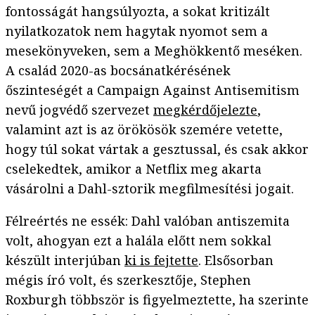
fontosságát hangsúlyozta, a sokat kritizált
nyilatkozatok nem hagytak nyomot sem a
mesekönyveken, sem a Meghökkentő meséken.
A család 2020-as bocsánatkérésének
őszinteségét a Campaign Against Antisemitism
nevű jogvédő szervezet
megkérdőjelezte
,
valamint azt is az örökösök szemére vetette,
hogy túl sokat vártak a gesztussal, és csak akkor
cselekedtek, amikor a Netflix meg akarta
vásárolni a Dahl-sztorik megfilmesítési jogait.
Félreértés ne essék: Dahl valóban antiszemita
volt, ahogyan ezt a halála előtt nem sokkal
készült interjúban
ki is fejtette
. Elsősorban
mégis író volt, és szerkesztője, Stephen
Roxburgh többször is figyelmeztette, ha szerinte