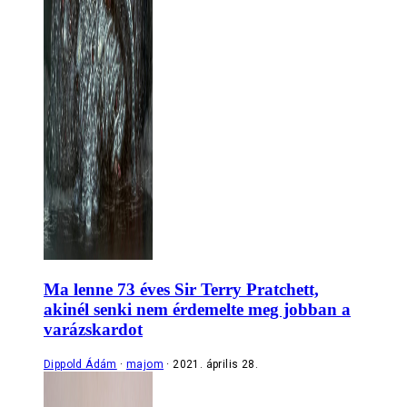
Ma lenne 73 éves Sir Terry Pratchett,
akinél senki nem érdemelte meg jobban a
varázskardot
Dippold Ádám
majom
2021. április 28.