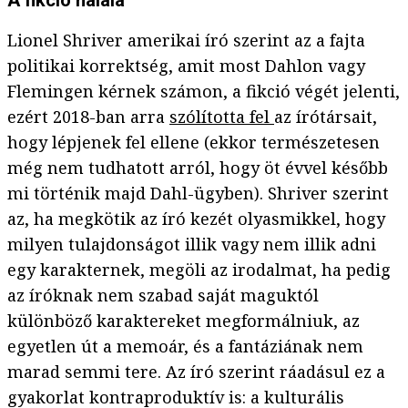
A fikció halála
Lionel Shriver amerikai író szerint az a fajta
politikai korrektség, amit most Dahlon vagy
Flemingen kérnek számon, a fikció végét jelenti,
ezért 2018-ban arra
szólította fel
az írótársait,
hogy lépjenek fel ellene (ekkor természetesen
még nem tudhatott arról, hogy öt évvel később
mi történik majd Dahl-ügyben). Shriver szerint
az, ha megkötik az író kezét olyasmikkel, hogy
milyen tulajdonságot illik vagy nem illik adni
egy karakternek, megöli az irodalmat, ha pedig
az íróknak nem szabad saját maguktól
különböző karaktereket megformálniuk, az
egyetlen út a memoár, és a fantáziának nem
marad semmi tere. Az író szerint ráadásul ez a
gyakorlat kontraproduktív is: a kulturális