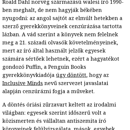
Roald Dahl norvég származású walesi író 1990-
ben meghalt, de nem hagyják békében
nyugodni: az angol sajtót az elmúlt hetekben a
szerző gyerekkönyveinek cenzúrázása tartotta
lázban. A vád szerint a könyvek nem felelnek
meg a 21. századi olvasók követelményeinek,
mert az író által használt jelzők egyesek
számára sértőek lehetnek, ezért a hagyatékot
gondozó Puffin, a Penguin Books
gyerekkönyvkiadója
úgy döntött
, hogy az
Inclusive Minds
nevű szervezet javaslatai
alapján cenzúrázni fogja a műveket.
A döntés óriási zűrzavart keltett az irodalmi
világban: egyesek szerint időszerű volt a
közismerten és vállaltan antiszemita író
könyveinek felülvizsgálata, mások, egyebek