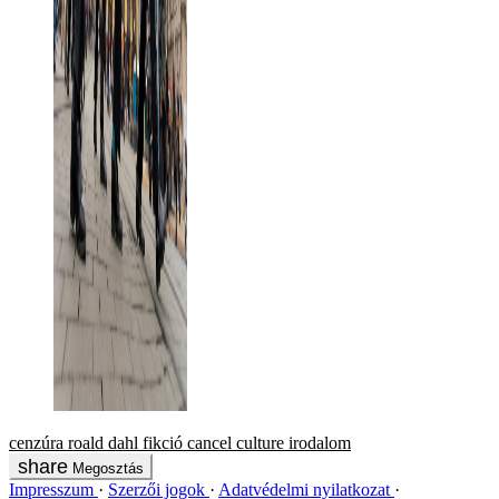
cenzúra
roald dahl
fikció
cancel culture
irodalom
Megosztás
Impresszum
Szerzői jogok
Adatvédelmi nyilatkozat