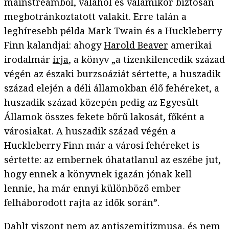
mainstreamből, valahol és valamikor biztosan
megbotránkoztatott valakit. Erre talán a
leghíresebb példa Mark Twain és a Huckleberry
Finn kalandjai: ahogy
Harold Beaver
amerikai
irodalmár
írja
, a könyv „a tizenkilencedik század
végén az északi burzsoáziát sértette, a huszadik
század elején a déli államokban élő fehéreket, a
huszadik század közepén pedig az Egyesült
Államok összes fekete bőrű lakosát, főként a
városiakat. A huszadik század végén a
Huckleberry Finn már a városi fehéreket is
sértette: az embernek óhatatlanul az eszébe jut,
hogy ennek a könyvnek igazán jónak kell
lennie, ha már ennyi különböző ember
felháborodott rajta az idők során”.
Dahlt viszont nem az antiszemitizmusa, és nem