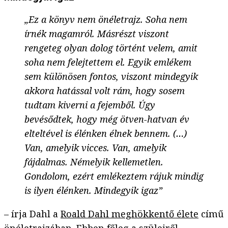
„Ez a könyv nem önéletrajz. Soha nem
írnék magamról. Másrészt viszont
rengeteg olyan dolog történt velem, amit
soha nem felejtettem el. Egyik emlékem
sem különösen fontos, viszont mindegyik
akkora hatással volt rám, hogy sosem
tudtam kiverni a fejemből. Úgy
bevésődtek, hogy még ötven-hatvan év
elteltével is élénken élnek bennem. (…)
Van, amelyik vicces. Van, amelyik
fájdalmas. Némelyik kellemetlen.
Gondolom, ezért emlékeztem rájuk mindig
is ilyen élénken. Mindegyik igaz”
– írja Dahl a
Roald Dahl meghökkentő élete
című