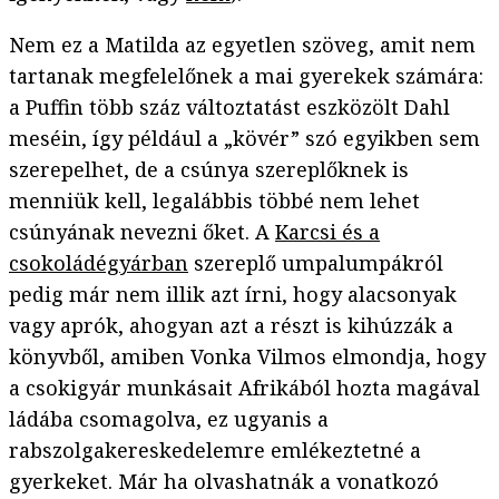
Nem ez a Matilda az egyetlen szöveg, amit nem
tartanak megfelelőnek a mai gyerekek számára:
a Puffin több száz változtatást eszközölt Dahl
meséin, így például a „kövér” szó egyikben sem
szerepelhet, de a csúnya szereplőknek is
menniük kell, legalábbis többé nem lehet
csúnyának nevezni őket. A
Karcsi és a
csokoládégyárban
szereplő umpalumpákról
pedig már nem illik azt írni, hogy alacsonyak
vagy aprók, ahogyan azt a részt is kihúzzák a
könyvből, amiben Vonka Vilmos elmondja, hogy
a csokigyár munkásait Afrikából hozta magával
ládába csomagolva, ez ugyanis a
rabszolgakereskedelemre emlékeztetné a
gyerkeket. Már ha olvashatnák a vonatkozó