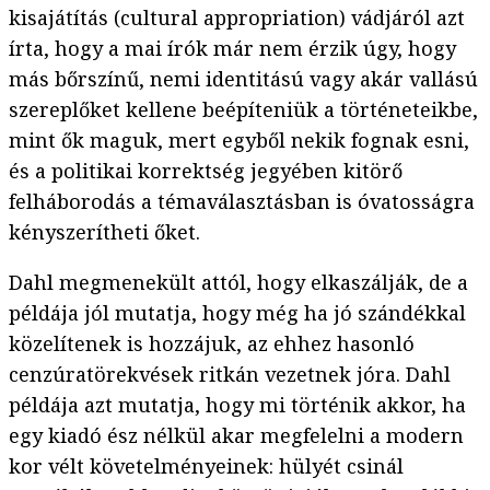
kisajátítás (cultural appropriation) vádjáról azt
írta, hogy a mai írók már nem érzik úgy, hogy
más bőrszínű, nemi identitású vagy akár vallású
szereplőket kellene beépíteniük a történeteikbe,
mint ők maguk, mert egyből nekik fognak esni,
és a politikai korrektség jegyében kitörő
felháborodás a témaválasztásban is óvatosságra
kényszerítheti őket.
Dahl megmenekült attól, hogy elkaszálják, de a
példája jól mutatja, hogy még ha jó szándékkal
közelítenek is hozzájuk, az ehhez hasonló
cenzúratörekvések ritkán vezetnek jóra. Dahl
példája azt mutatja, hogy mi történik akkor, ha
egy kiadó ész nélkül akar megfelelni a modern
kor vélt követelményeinek: hülyét csinál