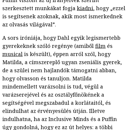
Puffin viszont az új irányelvek szerint
szerkesztett munkákat fogja
kiadni
, hogy „ezzel
is segítsenek azoknak, akik most ismerkednek
az olvasás világával”.
A sors iróniája, hogy Dahl egyik legismertebb
gyerekeknek szóló regénye (amiből
film
és
musical
is készült), éppen arról szól, hogy
Matilda, a címszereplő ugyan zseniális gyerek,
de a szülei nem hajlandók támogatni abban,
hogy olvasson és tanuljon. Matilda
mindemellett varázsolni is tud, végül a
varázserejével és az osztályfőnökének a
segítségével megszabadul a korlátaitól, és
elindulhat az érvényesülés útján. Illetve
indulhatna, ha az Inclusive Minds és a Puffin
úgy gondolná, hogy ez az út helyes: a többi