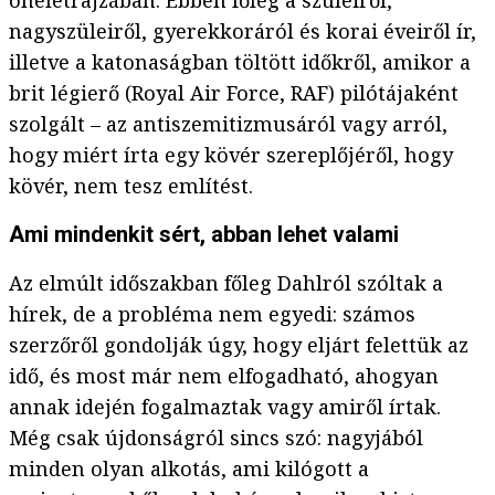
önéletrajzában. Ebben főleg a szüleiről,
nagyszüleiről, gyerekkoráról és korai éveiről ír,
illetve a katonaságban töltött időkről, amikor a
brit légierő (Royal Air Force, RAF) pilótájaként
szolgált – az antiszemitizmusáról vagy arról,
hogy miért írta egy kövér szereplőjéről, hogy
kövér, nem tesz említést.
Ami mindenkit sért, abban lehet valami
Az elmúlt időszakban főleg Dahlról szóltak a
hírek, de a probléma nem egyedi: számos
szerzőről gondolják úgy, hogy eljárt felettük az
idő, és most már nem elfogadható, ahogyan
annak idején fogalmaztak vagy amiről írtak.
Még csak újdonságról sincs szó: nagyjából
minden olyan alkotás, ami kilógott a