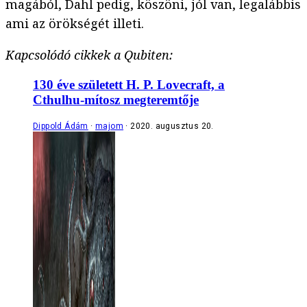
magából, Dahl pedig, köszöni, jól van, legalábbis
ami az örökségét illeti.
Kapcsolódó cikkek a Qubiten:
130 éve született H. P. Lovecraft, a
Cthulhu-mítosz megteremtője
Dippold Ádám
majom
2020. augusztus 20.