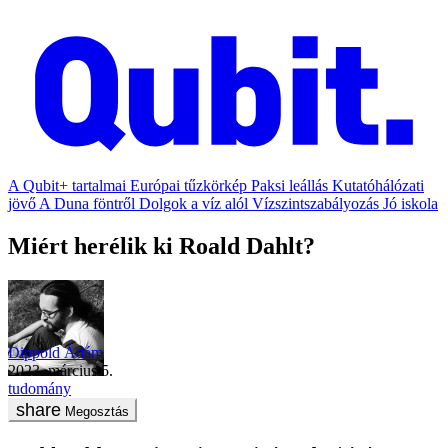
A Qubit+ tartalmai
Európai tűzkörkép
Paksi leállás
Kutatóhálózati
jövő
A Duna föntről
Dolgok a víz alól
Vízszintszabályozás
Jó iskola
Miért herélik ki Roald Dahlt?
Dippold Ádám
2023. március 5.
tudomány
Megosztás