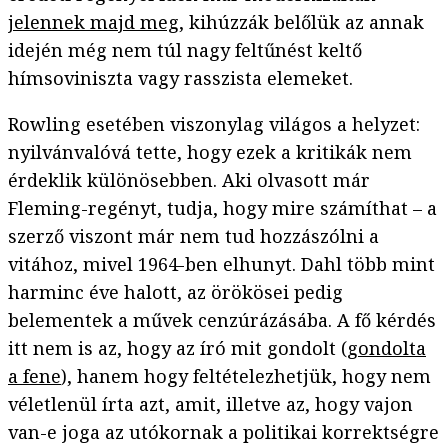
jelennek majd meg
, kihúzzák belőlük az annak
idején még nem túl nagy feltűnést keltő
hímsoviniszta vagy rasszista elemeket.
Rowling esetében viszonylag világos a helyzet:
nyilvánvalóvá tette, hogy ezek a kritikák nem
érdeklik különösebben. Aki olvasott már
Fleming-regényt, tudja, hogy mire számíthat – a
szerző viszont már nem tud hozzászólni a
vitához, mivel 1964-ben elhunyt. Dahl több mint
harminc éve halott, az örökösei pedig
belementek a művek cenzúrázásába. A fő kérdés
itt nem is az, hogy az író mit gondolt (
gondolta
a fene
), hanem hogy feltételezhetjük, hogy nem
véletlenül írta azt, amit, illetve az, hogy vajon
van-e joga az utókornak a politikai korrektségre