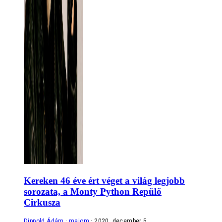
Kereken 46 éve ért véget a világ legjobb
sorozata, a Monty Python Repülő
Cirkusza
Dippold Ádám
majom
2020. december 5.