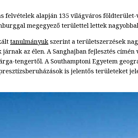
elvételek alapján 135 világváros földterület-vá
mburggal megegyező területtel lettek nagyobbak
kált
tanulmányuk
szerint a területszerzések nagy
 járnak az élen. A Sanghajban fejlesztés címén
Sárga-tengertől. A Southamptoni Egyetem geográf
 presztízsberuházások is jelentős területeket je