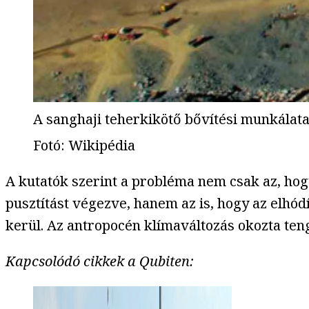
A sanghaji teherkikötő bővítési munkálat
Fotó
:
Wikipédia
A kutatók szerint a probléma nem csak az, hogy
pusztítást végezve, hanem az is, hogy az elhód
kerül. Az antropocén klímaváltozás okozta te
Kapcsolódó cikkek a Qubiten: