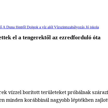
vő
A Duna föntről
Dolgok a víz alól
Vízszintszabályozás
Jó iskola
ttek el a tengerektől az ezredforduló óta
k vízzel borított területeket próbálnak száraz
ben minden korábbinál nagyobb léptékben zajlott