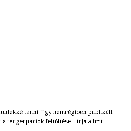
földekké tenni. Egy nemrégiben publikált
 a tengerpartok feltöltése –
írja
a brit