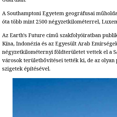
A Southamptoni Egyetem geográfusai műholdas f
óta több mint 2500 négyzetkilométerrel, Luxe
Az Earth's Future című szakfolyóiratban publi
Kína, Indonézia és az Egyesült Arab Emírségek
négyzetkilométernyi földterületet vettek el a 
városok területbővítései tették ki, de az olyan
szigetek építésével.