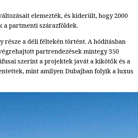
ltozásait elemezték, és kiderült, hogy 2000
 a partmenti szárazföldek.
 része a déli féltekén történt. A hódításban
 végrehajtott partrendezések mintegy 350
usai szerint a projektek javát a kikötők és a
lentettek, mint amilyen Dubajban folyik a luxus