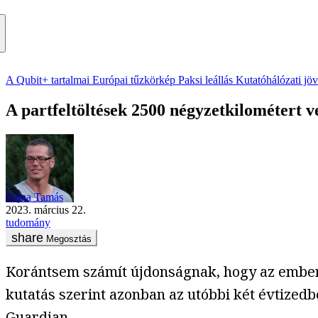
A Qubit+ tartalmai
Európai tűzkörkép
Paksi leállás
Kutatóhálózati jö
A partfeltöltések 2500 négyzetkilométert ve
Vajna Tamás
2023. március 22.
tudomány
Megosztás
Korántsem számít újdonságnak, hogy az embere
kutatás szerint azonban az utóbbi két évtized
Guardian.