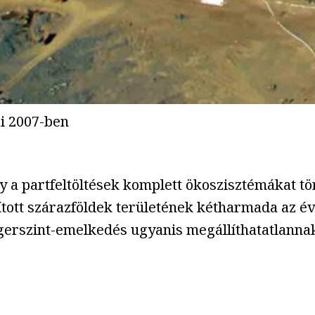
ai 2007-ben
 a partfeltöltések komplett ökoszisztémákat tör
ított szárazföldek területének kétharmada az év
ngerszint-emelkedés ugyanis megállíthatatlanna