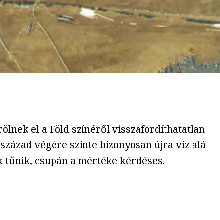
ölnek el a Föld színéről visszafordíthatatlan
század végére szinte bizonyosan újra víz alá
k tűnik, csupán a mértéke kérdéses.