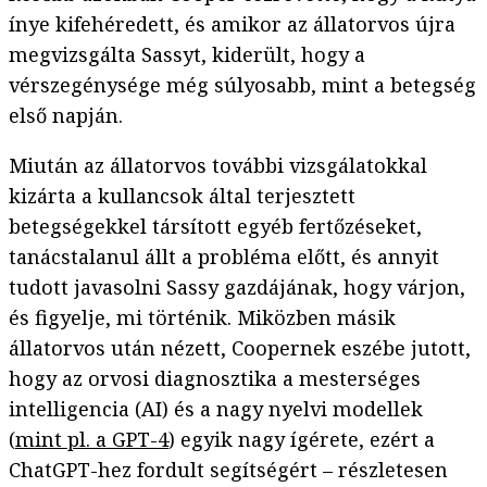
ínye kifehéredett, és amikor az állatorvos újra
megvizsgálta Sassyt, kiderült, hogy a
vérszegénysége még súlyosabb, mint a betegség
első napján.
Miután az állatorvos további vizsgálatokkal
kizárta a kullancsok által terjesztett
betegségekkel társított egyéb fertőzéseket,
tanácstalanul állt a probléma előtt, és annyit
tudott javasolni Sassy gazdájának, hogy várjon,
és figyelje, mi történik. Miközben másik
állatorvos után nézett, Coopernek eszébe jutott,
hogy az orvosi diagnosztika a mesterséges
intelligencia (AI) és a nagy nyelvi modellek
(
mint pl. a GPT-4
) egyik nagy ígérete, ezért a
ChatGPT-hez fordult segítségért – részletesen