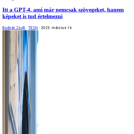
Itt a GPT-4, ami már nemcsak szövegeket, hanem
képeket is tud értelmezni
Bodnár Zsolt
TECH
2023. március 16.