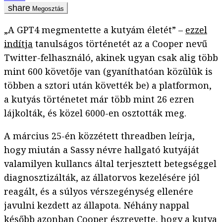
Megosztás
„A GPT4 megmentette a kutyám életét” –
ezzel
indítja
tanulságos történetét az a Cooper nevű
Twitter-felhasználó, akinek ugyan csak alig több
mint 600 követője van (gyaníthatóan közülük is
többen a sztori után követték be) a platformon,
a kutyás történetet már több mint 26 ezren
lájkolták, és közel 6000-en osztották meg.
A március 25-én közzétett threadben leírja,
hogy miután a Sassy névre hallgató kutyáját
valamilyen kullancs által terjesztett betegséggel
diagnosztizálták, az állatorvos kezelésére jól
reagált, és a súlyos vérszegénység ellenére
javulni kezdett az állapota. Néhány nappal
később azonban Cooper észrevette, hogy a kutya