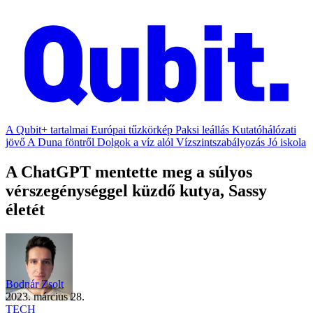
A Qubit+ tartalmai
Európai tűzkörkép
Paksi leállás
Kutatóhálózati
jövő
A Duna föntről
Dolgok a víz alól
Vízszintszabályozás
Jó iskola
A ChatGPT mentette meg a súlyos
vérszegénységgel küzdő kutya, Sassy
életét
Bodnár Zsolt
2023. március 28.
TECH