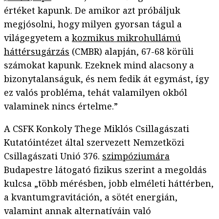
értéket kapunk. De amikor azt próbáljuk
megjósolni, hogy milyen gyorsan tágul a
világegyetem a
kozmikus mikrohullámú
háttérsugárzás
(CMBR) alapján, 67-68 körüli
számokat kapunk. Ezeknek mind alacsony a
bizonytalanságuk, és nem fedik át egymást, így
ez valós probléma, tehát valamilyen okból
valaminek nincs értelme.”
A CSFK Konkoly Thege Miklós Csillagászati
Kutatóintézet által szervezett Nemzetközi
Csillagászati Unió 376.
szimpóziumára
Budapestre látogató fizikus szerint a megoldás
kulcsa „több mérésben, jobb elméleti háttérben,
a kvantumgravitáción, a sötét energián,
valamint annak alternatíváin való