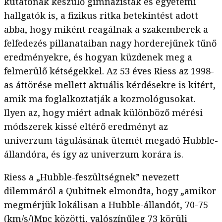
kutatónak készülő gimnazisták és egyetemi
hallgatók is, a fizikus ritka betekintést adott
abba, hogy miként reagálnak a szakemberek a
felfedezés pillanataiban nagy horderejűnek tűnő
eredményekre, és hogyan küzdenek meg a
felmerülő kétségekkel. Az 53 éves Riess az 1998-
as áttörése mellett aktuális kérdésekre is kitért,
amik ma foglalkoztatják a kozmológusokat.
Ilyen az, hogy miért adnak különböző mérési
módszerek kissé eltérő eredményt az
univerzum tágulásának ütemét megadó Hubble-
állandóra, és így az univerzum korára is.
Riess a „Hubble-feszültségnek” nevezett
dilemmáról a Qubitnek elmondta, hogy „amikor
megmérjük lokálisan a Hubble-állandót, 70-75
(km/s/)Mpc
közötti, valószínűleg 73 körüli