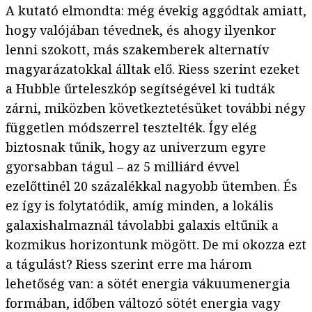
A kutató elmondta: még évekig aggódtak amiatt,
hogy valójában tévednek, és ahogy ilyenkor
lenni szokott, más szakemberek alternatív
magyarázatokkal álltak elő. Riess szerint ezeket
a Hubble űrteleszkóp segítségével ki tudták
zárni, miközben következtetésüket további négy
független módszerrel tesztelték. Így elég
biztosnak tűnik, hogy az univerzum egyre
gyorsabban tágul – az 5 milliárd évvel
ezelőttinél 20 százalékkal nagyobb ütemben. És
ez így is folytatódik, amíg minden, a lokális
galaxishalmaznál távolabbi galaxis eltűnik a
kozmikus horizontunk mögött. De mi okozza ezt
a tágulást? Riess szerint erre ma három
lehetőség van: a sötét energia vákuumenergia
formában, időben változó sötét energia vagy