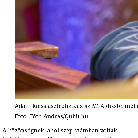
Adam Riess asztrofizikus az MTA díszterméb
Fotó
:
Tóth András/Qubit.hu
A közönségnek, ahol szép számban voltak