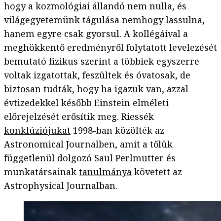
hogy a kozmológiai állandó nem nulla, és
világegyetemünk tágulása nemhogy lassulna,
hanem egyre csak gyorsul. A kollégáival a
meghökkentő eredményről folytatott levelezését
bemutató fizikus szerint a többiek egyszerre
voltak izgatottak, feszültek és óvatosak, de
biztosan tudták, hogy ha igazuk van, azzal
évtizedekkel később Einstein elméleti
előrejelzését erősítik meg. Riessék
konklúziójukat
1998-ban közölték az
Astronomical Journalben, amit a tőlük
függetlenül dolgozó Saul Perlmutter és
munkatársainak
tanulmánya
követett az
Astrophysical Journalban.