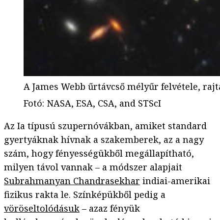
A James Webb űrtávcső mélyűr felvétele, rajt
Fotó
:
NASA, ESA, CSA, and STScI
Az Ia típusú szupernóvákban, amiket standard
gyertyáknak hívnak a szakemberek, az a nagy
szám, hogy fényességükből megállapítható,
milyen távol vannak – a módszer alapjait
Subrahmanyan Chandrasekhar
indiai-amerikai
fizikus rakta le. Színképükből pedig a
vöröseltolódásuk
– azaz fényük