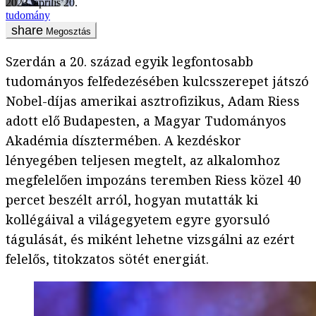
2023. április 20.
tudomány
Megosztás
Szerdán a 20. század egyik legfontosabb
tudományos felfedezésében kulcsszerepet játszó
Nobel-díjas amerikai asztrofizikus, Adam Riess
adott elő Budapesten, a Magyar Tudományos
Akadémia dísztermében. A kezdéskor
lényegében teljesen megtelt, az alkalomhoz
megfelelően impozáns teremben Riess közel 40
percet beszélt arról, hogyan mutatták ki
kollégáival a világegyetem egyre gyorsuló
tágulását, és miként lehetne vizsgálni az ezért
felelős, titokzatos sötét energiát.