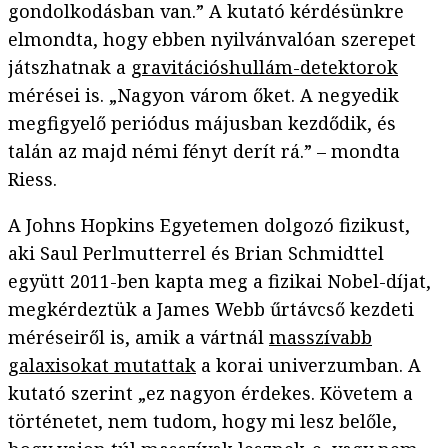
gondolkodásban van.” A kutató kérdésünkre
elmondta, hogy ebben nyilvánvalóan szerepet
játszhatnak a
gravitációshullám-detektorok
mérései is. „Nagyon várom őket. A negyedik
megfigyelő periódus májusban kezdődik, és
talán az majd némi fényt derít rá.” – mondta
Riess.
A Johns Hopkins Egyetemen dolgozó fizikust,
aki Saul Perlmutterrel és Brian Schmidttel
együtt 2011-ben kapta meg a fizikai Nobel-díjat,
megkérdeztük a James Webb űrtávcső kezdeti
méréseiről is, amik a vártnál
masszívabb
galaxisokat mutattak
a korai univerzumban. A
kutató szerint „ez nagyon érdekes. Követem a
történetet, nem tudom, hogy mi lesz belőle,