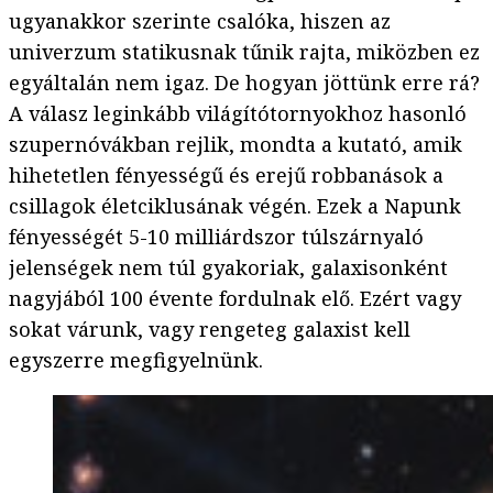
ugyanakkor szerinte csalóka, hiszen az
univerzum statikusnak tűnik rajta, miközben ez
egyáltalán nem igaz. De hogyan jöttünk erre rá?
A válasz leginkább világítótornyokhoz hasonló
szupernóvákban rejlik, mondta a kutató, amik
hihetetlen fényességű és erejű robbanások a
csillagok életciklusának végén. Ezek a Napunk
fényességét 5-10 milliárdszor túlszárnyaló
jelenségek nem túl gyakoriak, galaxisonként
nagyjából 100 évente fordulnak elő. Ezért vagy
sokat várunk, vagy rengeteg galaxist kell
egyszerre megfigyelnünk.