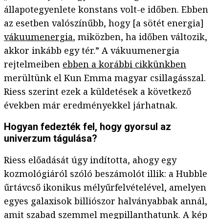
állapotegyenlete konstans volt-e időben. Ebben
az esetben valószínűbb, hogy [a sötét energia]
vákuumenergia
, miközben, ha időben változik,
akkor inkább egy tér.” A vákuumenergia
rejtelmeiben
ebben a korábbi cikkünkben
merültünk el Kun Emma magyar csillagásszal.
Riess szerint ezek a küldetések a következő
években már eredményekkel járhatnak.
Hogyan fedezték fel, hogy gyorsul az
univerzum tágulása?
Riess előadását úgy indította, ahogy egy
kozmológiáról szóló beszámolót illik: a Hubble
űrtávcső ikonikus mélyűrfelvételével, amelyen
egyes galaxisok billiószor halványabbak annál,
amit szabad szemmel megpillanthatunk. A kép