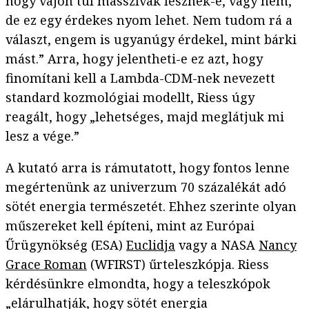
hogy vajon túl masszívak lesznek-e, vagy nem,
de ez egy érdekes nyom lehet. Nem tudom rá a
választ, engem is ugyanúgy érdekel, mint bárki
mást.” Arra, hogy jelentheti-e ez azt, hogy
finomítani kell a Lambda-CDM-nek nevezett
standard kozmológiai modellt, Riess úgy
reagált, hogy „lehetséges, majd meglátjuk mi
lesz a vége.”
A kutató arra is rámutatott, hogy fontos lenne
megértenünk az univerzum 70 százalékát adó
sötét energia természetét. Ehhez szerinte olyan
műszereket kell építeni, mint az Európai
Űrügynökség (ESA)
Euclidja
vagy a NASA
Nancy
Grace Roman
(WFIRST) űrteleszkópja. Riess
kérdésünkre elmondta, hogy a teleszkópok
„elárulhatják, hogy sötét energia