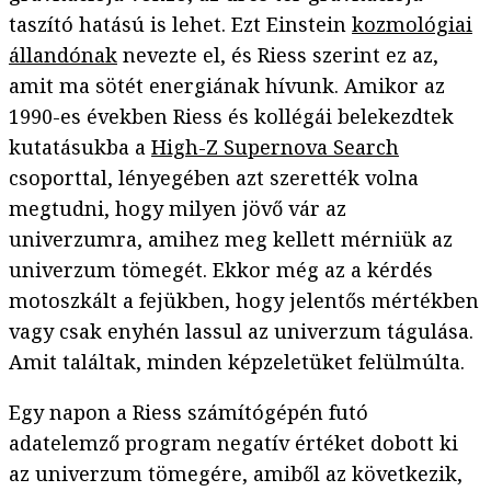
taszító hatású is lehet. Ezt Einstein
kozmológiai
állandónak
nevezte el, és Riess szerint ez az,
amit ma sötét energiának hívunk. Amikor az
1990-es években Riess és kollégái belekezdtek
kutatásukba a
High-Z Supernova Search
csoporttal, lényegében azt szerették volna
megtudni, hogy milyen jövő vár az
univerzumra, amihez meg kellett mérniük az
univerzum tömegét. Ekkor még az a kérdés
motoszkált a fejükben, hogy jelentős mértékben
vagy csak enyhén lassul az univerzum tágulása.
Amit találtak, minden képzeletüket felülmúlta.
Egy napon a Riess számítógépén futó
adatelemző program negatív értéket dobott ki
az univerzum tömegére, amiből az következik,