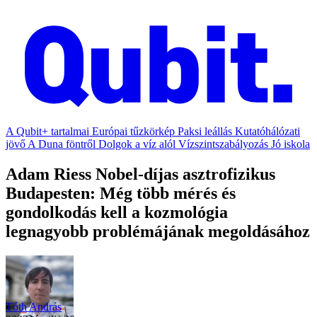
A Qubit+ tartalmai
Európai tűzkörkép
Paksi leállás
Kutatóhálózati
jövő
A Duna föntről
Dolgok a víz alól
Vízszintszabályozás
Jó iskola
Adam Riess Nobel-díjas asztrofizikus
Budapesten: Még több mérés és
gondolkodás kell a kozmológia
legnagyobb problémájának megoldásához
Tóth András