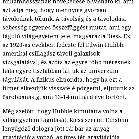
hullámhosszának növekedése olvasható ki, ami
azt adja meg, hogy mennyire gyorsan
távolodnak tőlünk. A távolság és a távolodási
sebesség egyenes összefüggést mutat, ami egy
táguló világegyetem jele, magyarázta Riess. Ezt
az 1920-as években fedezte fel Edwin Hubble
amerikai csillagász távoli galaxisok
vizsgálatával, és azóta az egyre több mérésnek
hála egyre tisztábban látjuk az univerzum
tágulását. A fizikus elmondta, hogy ha ezt a
filmet elkezdjük visszafelé pörgetni, eljutunk az
ősrobbanásig, ami 13-14 milliárd éve történt.
Még azelőtt, hogy Hubble kimutatta volna a
világegyetem tágulását, Riess szerint Einstein
lenyűgöző dologra jött rá: bár az anyag
gravitációja vonzó, az üres tér gravitációja