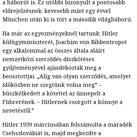
a háborút is. Ez utóbbi bizonyult a pontosabb
előrejelzésnek: kevesebb mint egy évvel
München után ki is tört a második világháború.
Ha már az egyezményeknél tartunk: Hitler
külügyminiszterét, Joachim von Ribbentropot
egy alkalommal az összes általa aláírt
nemzetközi szerződés díszkötéses
gyűjteményével ajándékozták meg a
beosztottjai. „Alig van olyan szerződés, amelyet
időközben ne szegtünk volna meg” –
büszkélkedett a kötettel az ünnepelt a
Führerének. – Hitlernek csorgott a könnye a
nevetéstől.”
Hitler 1939 márciusában felszámolta a maradék
Csehszlovákiát is, majd megkezdte a