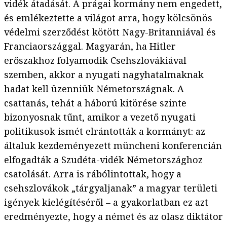
vidék átadását. A prágai kormány nem engedett,
és emlékeztette a világot arra, hogy kölcsönös
védelmi szerződést kötött Nagy-Britanniával és
Franciaországgal. Magyarán, ha Hitler
erőszakhoz folyamodik Csehszlovákiával
szemben, akkor a nyugati nagyhatalmaknak
hadat kell üzenniük Németországnak. A
csattanás, tehát a háború kitörése szinte
bizonyosnak tűnt, amikor a vezető nyugati
politikusok ismét elrántották a kormányt: az
általuk kezdeményezett müncheni konferencián
elfogadták a Szudéta-vidék Németországhoz
csatolását. Arra is rábólintottak, hogy a
csehszlovákok „tárgyaljanak” a magyar területi
igények kielégítéséről – a gyakorlatban ez azt
eredményezte, hogy a német és az olasz diktátor