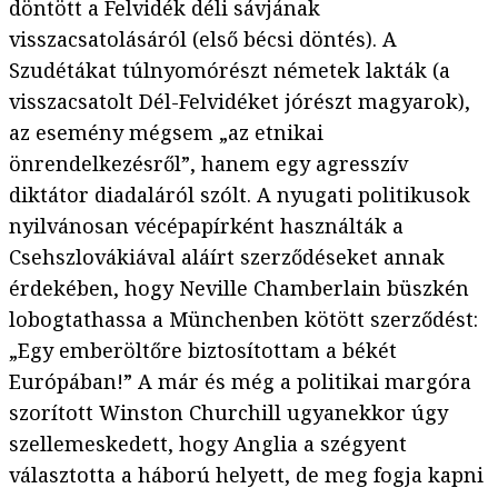
döntött a Felvidék déli sávjának
visszacsatolásáról (első bécsi döntés). A
Szudétákat túlnyomórészt németek lakták (a
visszacsatolt Dél-Felvidéket jórészt magyarok),
az esemény mégsem „az etnikai
önrendelkezésről”, hanem egy agresszív
diktátor diadaláról szólt. A nyugati politikusok
nyilvánosan vécépapírként használták a
Csehszlovákiával aláírt szerződéseket annak
érdekében, hogy Neville Chamberlain büszkén
lobogtathassa a Münchenben kötött szerződést:
„Egy emberöltőre biztosítottam a békét
Európában!” A már és még a politikai margóra
szorított Winston Churchill ugyanekkor úgy
szellemeskedett, hogy Anglia a szégyent
választotta a háború helyett, de meg fogja kapni