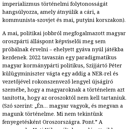
imperializmus történelmi folytonosságát
hangsúlyozza, amely átnyúlik a cári, a
kommunista-szovjet és mai, putyini korszakon).
A mai, politikai jobbról megfogalmazott magyar
oroszpárti álláspont képviselői meg sem
próbálnak érvelni – ehelyett gyáva nyúl játékba
kezdenek. 2022 tavaszán egy paradigmatikus
magyar kormánypárti politikus, Szijjártó Péter
külügyminiszter vágta egy addig a NER-rel és
vezetőjével rokonszenvező lengyel újságíró
szemébe, hogy a magyaroknak a történelem azt
tanította, hogy az oroszoktól nem kell tartaniuk.
(Szó szerint: „Én… magyar vagyok, és megvan a
magunk történelme. Mi nem tekintünk
fenyegetésként Oroszországra. Pont.” A