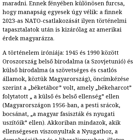
maradni. Ennek fényében különösen furcsa,
hogy manapság egyesek úgy vélik: a finnek
2023-as NATO-csatlakozását ilyen történelmi
tapasztalatok után is kizárólag az amerikai
érdek magyarázza.
A történelem iróniája: 1945 és 1990 között
Oroszország belső birodalma (a Szovjetunió) és
külső birodalma (a szövetséges és csatlós
államok, köztük Magyarország), öncímkézése
szerint a „béketábor” volt, amely „békeharcot”
folytatott „ a külső és belső ellenség” ellen
(Magyarországon 1956-ban, a pesti srácok,
bocsánat, „a magyar fasiszták és nyugati
uszítóik” ellen). Akkoriban mindazok, akik
ellenségesen viszonyultak a Nyugathoz, a