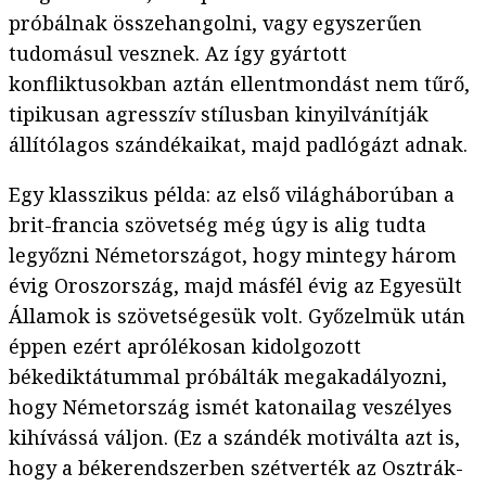
próbálnak összehangolni, vagy egyszerűen
tudomásul vesznek. Az így gyártott
konfliktusokban aztán ellentmondást nem tűrő,
tipikusan agresszív stílusban kinyilvánítják
állítólagos szándékaikat, majd padlógázt adnak.
Egy klasszikus példa: az első világháborúban a
brit-francia szövetség még úgy is alig tudta
legyőzni Németországot, hogy mintegy három
évig Oroszország, majd másfél évig az Egyesült
Államok is szövetségesük volt. Győzelmük után
éppen ezért aprólékosan kidolgozott
békediktátummal próbálták megakadályozni,
hogy Németország ismét katonailag veszélyes
kihívássá váljon. (Ez a szándék motiválta azt is,
hogy a békerendszerben szétverték az Osztrák-