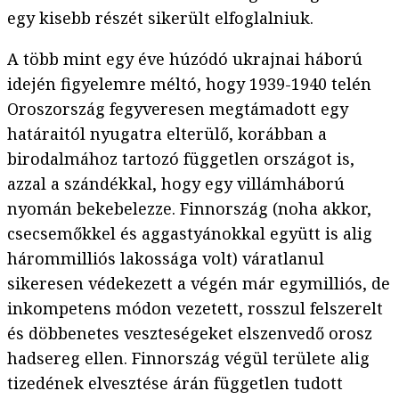
egy kisebb részét sikerült elfoglalniuk.
A több mint egy éve húzódó ukrajnai háború
idején figyelemre méltó, hogy 1939-1940 telén
Oroszország fegyveresen megtámadott egy
határaitól nyugatra elterülő, korábban a
birodalmához tartozó független országot is,
azzal a szándékkal, hogy egy villámháború
nyomán bekebelezze. Finnország (noha akkor,
csecsemőkkel és aggastyánokkal együtt is alig
hárommilliós lakossága volt) váratlanul
sikeresen védekezett a végén már egymilliós, de
inkompetens módon vezetett, rosszul felszerelt
és döbbenetes veszteségeket elszenvedő orosz
hadsereg ellen. Finnország végül területe alig
tizedének elvesztése árán független tudott