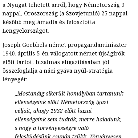
a Nyugat tehetett arról, hogy Németország 9
nappal, Oroszország (a Szovjetunió) 25 nappal
később megtámadta és felosztotta
Lengyelországot.
Joseph Goebbels német propagandaminiszter
1940. április 5-én válogatott német újságírók
előtt tartott bizalmas eligazításában jól
összefoglalja a náci gyáva nyúl-stratégia
lényegét:
„Mostanáig sikerült homályban tartanunk
ellenségeink előtt Németország igazi
céljait, ahogy 1932 előtt hazai
ellenségeink sem tudták, merre haladunk,
s hogy a törvényességre való
felesküdésünk csupán trükk. Törvényesen