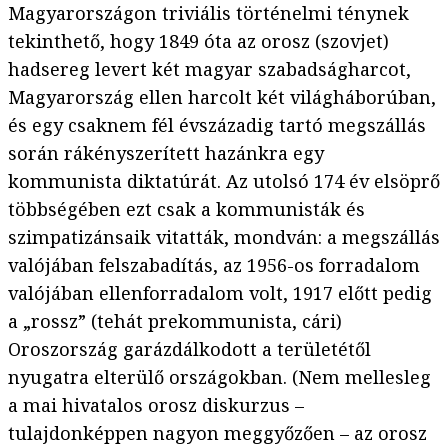
Magyarországon triviális történelmi ténynek
tekinthető, hogy 1849 óta az orosz (szovjet)
hadsereg levert két magyar szabadságharcot,
Magyarország ellen harcolt két világháborúban,
és egy csaknem fél évszázadig tartó megszállás
során rákényszerített hazánkra egy
kommunista diktatúrát. Az utolsó 174 év elsöprő
többségében ezt csak a kommunisták és
szimpatizánsaik vitatták, mondván: a megszállás
valójában felszabadítás, az 1956-os forradalom
valójában ellenforradalom volt, 1917 előtt pedig
a „rossz” (tehát prekommunista, cári)
Oroszország garázdálkodott a területétől
nyugatra elterülő országokban. (Nem mellesleg
a mai hivatalos orosz diskurzus –
tulajdonképpen nagyon meggyőzően – az orosz