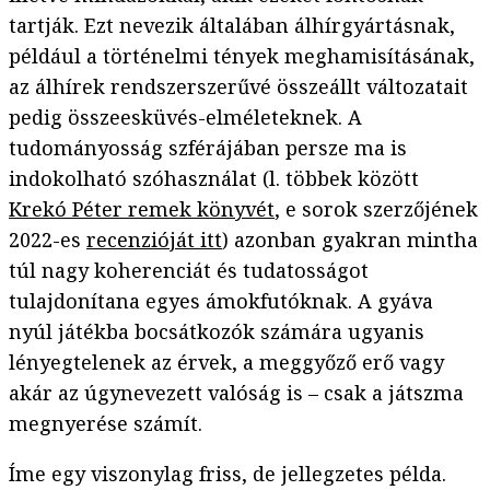
tartják. Ezt nevezik általában álhírgyártásnak,
például a történelmi tények meghamisításának,
az álhírek rendszerszerűvé összeállt változatait
pedig összeesküvés-elméleteknek. A
tudományosság szférájában persze ma is
indokolható szóhasználat (l. többek között
Krekó Péter remek könyvét
, e sorok szerzőjének
2022-es
recenzióját itt
) azonban gyakran mintha
túl nagy koherenciát és tudatosságot
tulajdonítana egyes ámokfutóknak. A gyáva
nyúl játékba bocsátkozók számára ugyanis
lényegtelenek az érvek, a meggyőző erő vagy
akár az úgynevezett valóság is – csak a játszma
megnyerése számít.
Íme egy viszonylag friss, de jellegzetes példa.