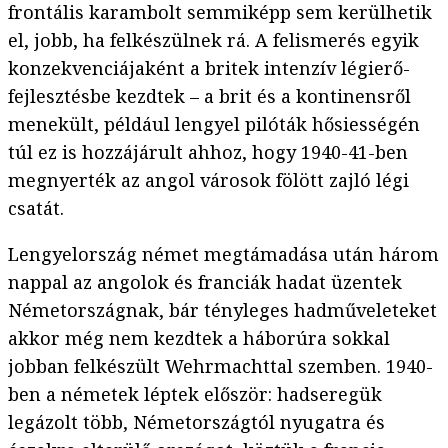
frontális karambolt semmiképp sem kerülhetik
el, jobb, ha felkészülnek rá. A felismerés egyik
konzekvenciájaként a britek intenzív légierő-
fejlesztésbe kezdtek – a brit és a kontinensről
menekült, például lengyel pilóták hősiességén
túl ez is hozzájárult ahhoz, hogy 1940-41-ben
megnyerték az angol városok fölött zajló légi
csatát.
Lengyelország német megtámadása után három
nappal az angolok és franciák hadat üzentek
Németországnak, bár tényleges hadműveleteket
akkor még nem kezdtek a háborúra sokkal
jobban felkészült Wehrmachttal szemben. 1940-
ben a németek léptek először: hadseregük
legázolt több, Németországtól nyugatra és