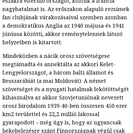
északra elterülő országot, köztük a francia
nagyhatalmat is. Az erőszakon alapuló rezsimek
fan clubjának várakozásaival szemben azonban
a demokratikus Anglia az 1940 májusa és 1941
júniusa közötti, akkor reménytelennek látszó
helyzetben is kitartott.
Mindeközben a nácik orosz szövetségese
megtámadta és annektálta az akkori Kelet-
Lengyelországot, a három balti államot és
Besszarábiát (a mai Moldovát). A német
szövetséget és a nyugati hatalmak lekötöttségét
kihasználva az akkor Szovjetuniónak nevezett
orosz birodalom 1939-40-ben összesen 450 ezer
km2 területtel és 22,2 millió lakossal
gyarapodott – még úgy is, hogy az ugyancsak
bekebelezésre szánt Finnországnak végül csak