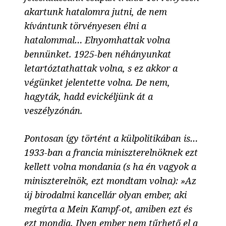
akartunk hatalomra jutni, de nem
kívántunk törvényesen élni a
hatalommal… Elnyomhattak volna
bennünket. 1925-ben néhányunkat
letartóztathattak volna, s ez akkor a
végünket jelentette volna. De nem,
hagyták, hadd evickéljünk át a
veszélyzónán.
Pontosan így történt a külpolitikában is…
1933-ban a francia miniszterelnöknek ezt
kellett volna mondania (s ha én vagyok a
miniszterelnök, ezt mondtam volna): »Az
új birodalmi kancellár olyan ember, aki
megírta a Mein Kampf-ot, amiben ezt és
ezt mondja. Ilyen ember nem tűrhető el a