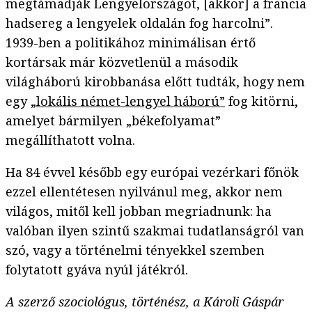
megtámadják Lengyelországot, [akkor] a francia
hadsereg a lengyelek oldalán fog harcolni”.
1939-ben a politikához minimálisan értő
kortársak már közvetlenül a második
világháború kirobbanása előtt tudták, hogy nem
egy
„lokális német-lengyel háború”
fog kitörni,
amelyet bármilyen „békefolyamat”
megállíthatott volna.
Ha 84 évvel később egy európai vezérkari főnök
ezzel ellentétesen nyilvánul meg, akkor nem
világos, mitől kell jobban megriadnunk: ha
valóban ilyen szintű szakmai tudatlanságról van
szó, vagy a történelmi tényekkel szemben
folytatott gyáva nyúl játékról.
A szerző szociológus, történész, a Károli Gáspár