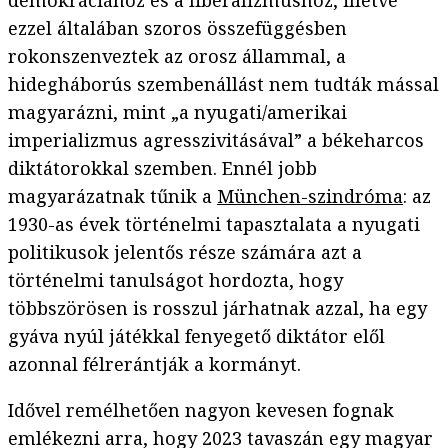
demokráciához és a liberalizmushoz, illetve
ezzel általában szoros összefüggésben
rokonszenveztek az orosz állammal, a
hidegháborús szembenállást nem tudták mással
magyarázni, mint „a nyugati/amerikai
imperializmus agresszivitásával” a békeharcos
diktátorokkal szemben. Ennél jobb
magyarázatnak tűnik a
München-szindróma
: az
1930-as évek történelmi tapasztalata a nyugati
politikusok jelentős része számára azt a
történelmi tanulságot hordozta, hogy
többszörösen is rosszul járhatnak azzal, ha egy
gyáva nyúl játékkal fenyegető diktátor elől
azonnal félrerántják a kormányt.
Idővel remélhetően nagyon kevesen fognak
emlékezni arra, hogy 2023 tavaszán egy magyar