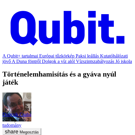
A Qubit+ tartalmai
Európai tűzkörkép
Paksi leállás
Kutatóhálózati
jövő
A Duna föntről
Dolgok a víz alól
Vízszintszabályozás
Jó iskola
Történelemhamisítás és a gyáva nyúl
játék
Dupcsik Csaba
2023. június 2.
tudomány
Megosztás