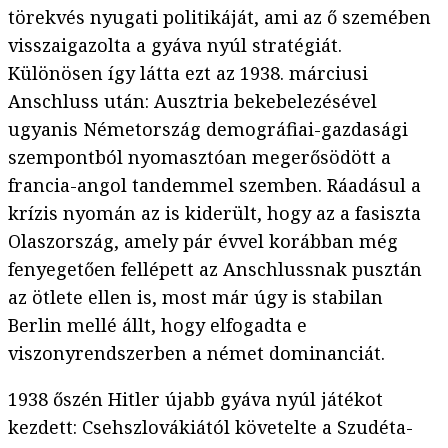
törekvés nyugati politikáját, ami az ő szemében
visszaigazolta a gyáva nyúl stratégiát.
Különösen így látta ezt az 1938. márciusi
Anschluss után: Ausztria bekebelezésével
ugyanis Németország demográfiai-gazdasági
szempontból nyomasztóan megerősödött a
francia-angol tandemmel szemben. Ráadásul a
krízis nyomán az is kiderült, hogy az a fasiszta
Olaszország, amely pár évvel korábban még
fenyegetően fellépett az Anschlussnak pusztán
az ötlete ellen is, most már úgy is stabilan
Berlin mellé állt, hogy elfogadta e
viszonyrendszerben a német dominanciát.
1938 őszén Hitler újabb gyáva nyúl játékot
kezdett: Csehszlovákiától követelte a Szudéta-