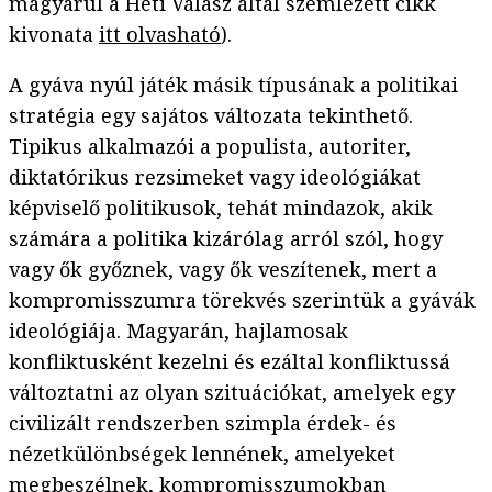
magyarul a Heti Válasz által szemlézett cikk
kivonata
itt olvasható
).
A gyáva nyúl játék másik típusának a politikai
stratégia egy sajátos változata tekinthető.
Tipikus alkalmazói a populista, autoriter,
diktatórikus rezsimeket vagy ideológiákat
képviselő politikusok, tehát mindazok, akik
számára a politika kizárólag arról szól, hogy
vagy ők győznek, vagy ők veszítenek, mert a
kompromisszumra törekvés szerintük a gyávák
ideológiája. Magyarán, hajlamosak
konfliktusként kezelni és ezáltal konfliktussá
változtatni az olyan szituációkat, amelyek egy
civilizált rendszerben szimpla érdek- és
nézetkülönbségek lennének, amelyeket
megbeszélnek, kompromisszumokban