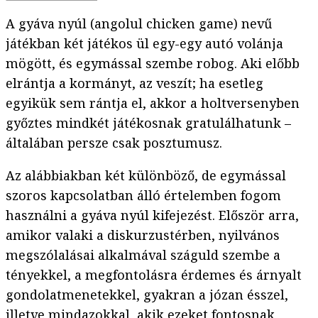
A gyáva nyúl (angolul chicken game) nevű
játékban két játékos ül egy-egy autó volánja
mögött, és egymással szembe robog. Aki előbb
elrántja a kormányt, az veszít; ha esetleg
egyikük sem rántja el, akkor a holtversenyben
győztes mindkét játékosnak gratulálhatunk –
általában persze csak posztumusz.
Az alábbiakban két különböző, de egymással
szoros kapcsolatban álló értelemben fogom
használni a gyáva nyúl kifejezést. Először arra,
amikor valaki a diskurzustérben, nyilvános
megszólalásai alkalmával száguld szembe a
tényekkel, a megfontolásra érdemes és árnyalt
gondolatmenetekkel, gyakran a józan ésszel,
illetve mindazokkal, akik ezeket fontosnak