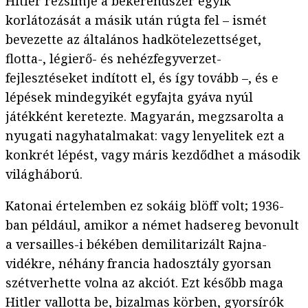
Hitler rezsimje a békerendszer egyik
korlátozását a másik után rúgta fel – ismét
bevezette az általános hadkötelezettséget,
flotta-, légierő- és nehézfegyverzet-
fejlesztéseket indított el, és így tovább –, és e
lépések mindegyikét egyfajta gyáva nyúl
játékként keretezte. Magyarán, megzsarolta a
nyugati nagyhatalmakat: vagy lenyelitek ezt a
konkrét lépést, vagy máris kezdődhet a második
világháború.
Katonai értelemben ez sokáig blöff volt; 1936-
ban például, amikor a német hadsereg bevonult
a versailles-i békében demilitarizált Rajna-
vidékre, néhány francia hadosztály gyorsan
szétverhette volna az akciót. Ezt később maga
Hitler vallotta be, bizalmas körben, gyorsírók