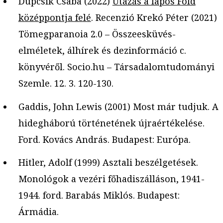
Dupcsik Csaba (2022)
Utazás a lapos Föld
középpontja felé
. Recenzió Krekó Péter (2021)
Tömegparanoia 2.0 – Összeesküvés-
elméletek, álhírek és dezinformáció c.
könyvéről. Socio.hu – Társadalomtudományi
Szemle. 12. 3. 120-130.
Gaddis, John Lewis (2001) Most már tudjuk. A
hidegháború történetének újraértékelése.
Ford. Kovács András. Budapest: Európa.
Hitler, Adolf (1999) Asztali beszélgetések.
Monológok a vezéri főhadiszálláson, 1941-
1944. ford. Barabás Miklós. Budapest:
Ármádia.