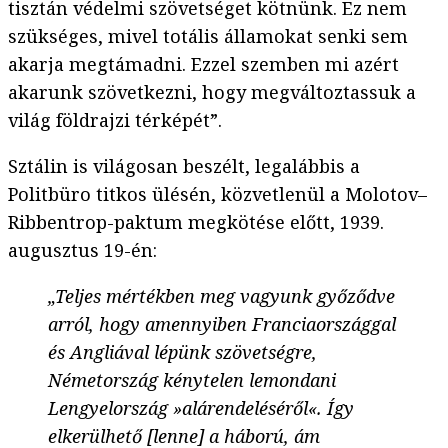
tisztán védelmi szövetséget kötnünk. Ez nem
szükséges, mivel totális államokat senki sem
akarja megtámadni. Ezzel szemben mi azért
akarunk szövetkezni, hogy megváltoztassuk a
világ földrajzi térképét”.
Sztálin is világosan beszélt, legalábbis a
Politbüro titkos ülésén, közvetlenül a Molotov–
Ribbentrop-paktum megkötése előtt, 1939.
augusztus 19-én:
„Teljes mértékben meg vagyunk győződve
arról, hogy amennyiben Franciaországgal
és Angliával lépünk szövetségre,
Németország kénytelen lemondani
Lengyelország »alárendeléséről«.
Így
elkerülhető [lenne] a háború, ám