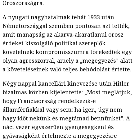
Oroszországra.
A nyugati nagyhatalmak tehát 1933 után
Németországgal szemben pontosan azt tették,
amit manapság az akarva-akaratlanul orosz
érdeket kiszolgáló politikai szereplők
követelnek: kompromisszumra törekedtek egy
olyan agresszorral, amely a „megegyezés” alatt
a követeléseinek való teljes behódolást értette.
Négy nappal kancellári kinevezése után Hitler
bizalmas körben kijelentette: „Most meglátjuk,
hogy Franciaország rendelkezik-e
államférfiakkal vagy sem: ha igen, úgy nem
hagy időt nekünk és megtámad bennünket”. A
náci vezér egyszerűen gyengeségként és
gyávaságként értelmezte a megegyezésre