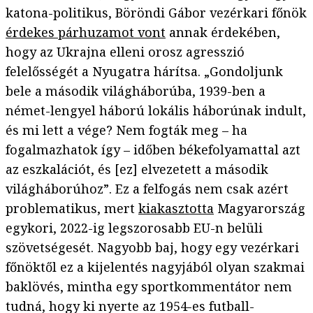
katona-politikus, Böröndi Gábor vezérkari főnök
érdekes párhuzamot vont
annak érdekében,
hogy az Ukrajna elleni orosz agresszió
felelősségét a Nyugatra hárítsa. „Gondoljunk
bele a második világháborúba, 1939-ben a
német-lengyel háború lokális háborúnak indult,
és mi lett a vége? Nem fogták meg – ha
fogalmazhatok így – időben békefolyamattal azt
az eszkalációt, és [ez] elvezetett a második
világháborúhoz”. Ez a felfogás nem csak azért
problematikus, mert
kiakasztotta
Magyarország
egykori, 2022-ig legszorosabb EU-n belüli
szövetségesét. Nagyobb baj, hogy egy vezérkari
főnöktől ez a kijelentés nagyjából olyan szakmai
baklövés, mintha egy sportkommentátor nem
tudná, hogy ki nyerte az 1954-es futball-