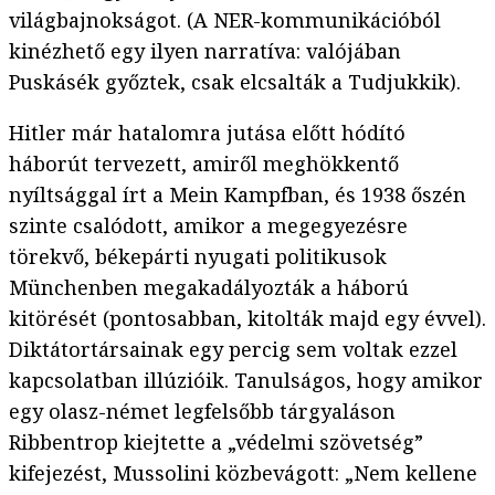
világbajnokságot. (A NER-kommunikációból
kinézhető egy ilyen narratíva: valójában
Puskásék győztek, csak elcsalták a Tudjukkik).
Hitler már hatalomra jutása előtt hódító
háborút tervezett, amiről meghökkentő
nyíltsággal írt a Mein Kampfban, és 1938 őszén
szinte csalódott, amikor a megegyezésre
törekvő, békepárti nyugati politikusok
Münchenben megakadályozták a háború
kitörését (pontosabban, kitolták majd egy évvel).
Diktátortársainak egy percig sem voltak ezzel
kapcsolatban illúzióik. Tanulságos, hogy amikor
egy olasz-német legfelsőbb tárgyaláson
Ribbentrop kiejtette a „védelmi szövetség”
kifejezést, Mussolini közbevágott: „Nem kellene