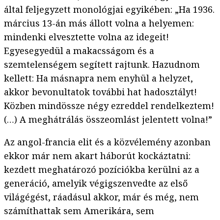
által feljegyzett monológjai egyikében: „Ha 1936.
március 13-án más állott volna a helyemen:
mindenki elvesztette volna az idegeit!
Egyesegyedül a makacsságom és a
szemtelenségem segített rajtunk. Hazudnom
kellett: Ha másnapra nem enyhül a helyzet,
akkor bevonultatok további hat hadosztályt!
Közben mindössze négy ezreddel rendelkeztem!
(…) A meghátrálás összeomlást jelentett volna!”
Az angol-francia elit és a közvélemény azonban
ekkor már nem akart háborút kockáztatni:
kezdett meghatározó pozíciókba kerülni az a
generáció, amelyik végigszenvedte az első
világégést, ráadásul akkor, már és még, nem
számíthattak sem Amerikára, sem