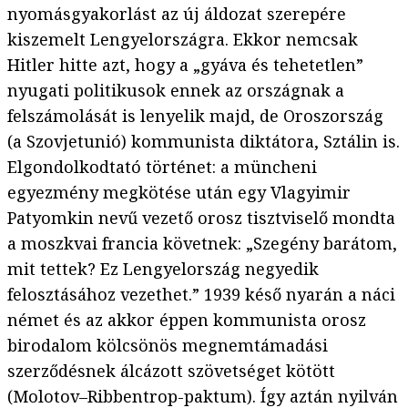
nyomásgyakorlást az új áldozat szerepére
kiszemelt Lengyelországra. Ekkor nemcsak
Hitler hitte azt, hogy a „gyáva és tehetetlen”
nyugati politikusok ennek az országnak a
felszámolását is lenyelik majd, de Oroszország
(a Szovjetunió) kommunista diktátora, Sztálin is.
Elgondolkodtató történet: a müncheni
egyezmény megkötése után egy Vlagyimir
Patyomkin nevű vezető orosz tisztviselő mondta
a moszkvai francia követnek: „Szegény barátom,
mit tettek? Ez Lengyelország negyedik
felosztásához vezethet.” 1939 késő nyarán a náci
német és az akkor éppen kommunista orosz
birodalom kölcsönös megnemtámadási
szerződésnek álcázott szövetséget kötött
(Molotov–Ribbentrop-paktum). Így aztán nyilván