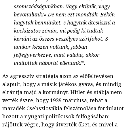
szomszédságunkban. Vagy eltűnik, vagy
bevonulunk!« De nem ezt mondták. Békén
hagytak bennünket, s hagytak átcsúszni a
kockázatos zónán, mi pedig ki tudtuk
kerülni az összes veszélyes szirtfokot. S
amikor készen voltunk, jobban
felfegyverkezve, mint valaha, akkor
indítottak háborút ellenünk!”.
Az agresszív stratégia azon az előfeltevésen
alapult, hogy a másik játékos gyáva, és mindig
elrántja majd a kormányt. Hitler és stábja nem
vették észre, hogy 1939 márciusa, tehát a
maradék Csehszlovákia felszámolása fordulatot
hozott a nyugati politikusok felfogásában:
rájöttek végre, hogy átverték őket, és mivel a