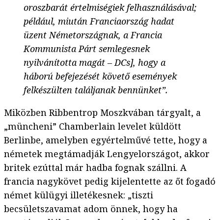
oroszbarát értelmiségiek felhasználásával;
például, miután Franciaország hadat
üzent Németországnak, a Francia
Kommunista Párt semlegesnek
nyilvánította magát – DCs], hogy a
háború befejezését követő események
felkészülten találjanak bennünket”.
Miközben Ribbentrop Moszkvában tárgyalt, a
„müncheni” Chamberlain levelet küldött
Berlinbe, amelyben egyértelművé tette, hogy a
németek megtámadják Lengyelországot, akkor
britek ezúttal már hadba fognak szállni. A
francia nagykövet pedig kijelentette az őt fogadó
német külügyi illetékesnek: „tiszti
becsületszavamat adom önnek, hogy ha