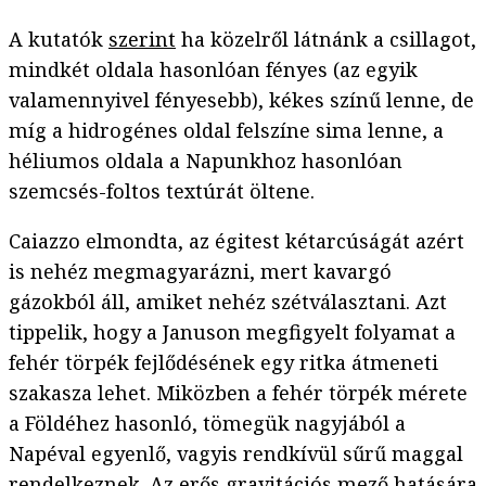
A kutatók
szerint
ha közelről látnánk a csillagot,
mindkét oldala hasonlóan fényes (az egyik
valamennyivel fényesebb), kékes színű lenne, de
míg a hidrogénes oldal felszíne sima lenne, a
héliumos oldala a Napunkhoz hasonlóan
szemcsés-foltos textúrát öltene.
Caiazzo elmondta, az égitest kétarcúságát azért
is nehéz megmagyarázni, mert kavargó
gázokból áll, amiket nehéz szétválasztani. Azt
tippelik, hogy a Januson megfigyelt folyamat a
fehér törpék fejlődésének egy ritka átmeneti
szakasza lehet. Miközben a fehér törpék mérete
a Földéhez hasonló, tömegük nagyjából a
Napéval egyenlő, vagyis rendkívül sűrű maggal
rendelkeznek. Az erős gravitációs mező hatására