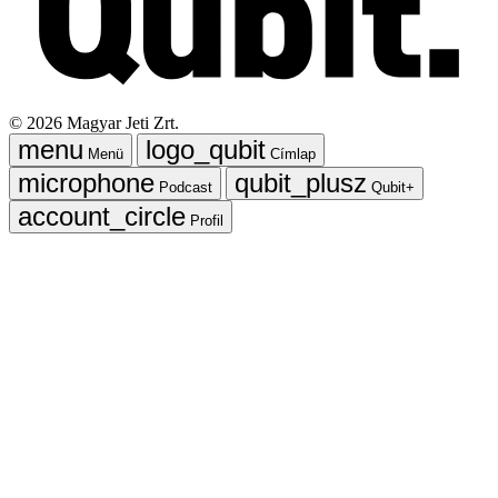
©
2026
Magyar Jeti Zrt.
Menü
Címlap
Podcast
Qubit+
Profil