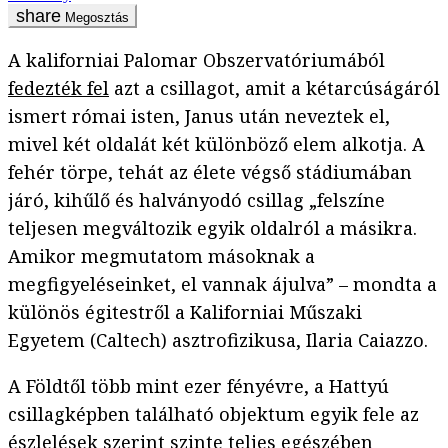
Megosztás
A kaliforniai Palomar Obszervatóriumából
fedezték fel
azt a csillagot, amit a kétarcúságáról
ismert római isten, Janus után neveztek el,
mivel két oldalát két különböző elem alkotja. A
fehér törpe, tehát az élete végső stádiumában
járó, kihűlő és halványodó csillag „felszíne
teljesen megváltozik egyik oldalról a másikra.
Amikor megmutatom másoknak a
megfigyeléseinket, el vannak ájulva” – mondta a
különös égitestről a Kaliforniai Műszaki
Egyetem (Caltech) asztrofizikusa, Ilaria Caiazzo.
A Földtől több mint ezer fényévre, a Hattyú
csillagképben található objektum egyik fele az
észlelések szerint szinte teljes egészében