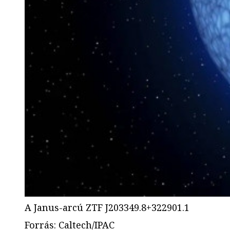
A Janus-arcú ZTF J203349.8+322901.1
Forrás
:
Caltech/IPAC