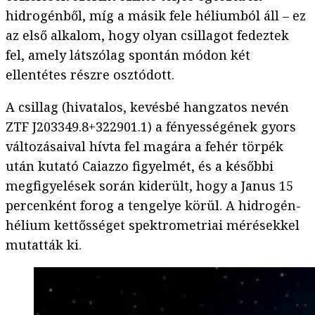
hidrogénből, míg a másik fele héliumból áll – ez
az első alkalom, hogy olyan csillagot fedeztek
fel, amely látszólag spontán módon két
ellentétes részre osztódott.
A csillag (hivatalos, kevésbé hangzatos nevén
ZTF J203349.8+322901.1) a fényességének gyors
változásaival hívta fel magára a fehér törpék
után kutató Caiazzo figyelmét, és a későbbi
megfigyelések során kiderült, hogy a Janus 15
percenként forog a tengelye körül. A hidrogén-
hélium kettősséget spektrometriai mérésekkel
mutatták ki.