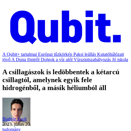
A Qubit+ tartalmai
Európai tűzkörkép
Paksi leállás
Kutatóhálózati
jövő
A Duna föntről
Dolgok a víz alól
Vízszintszabályozás
Jó iskola
A csillagászok is ledöbbentek a kétarcú
csillagtól, amelynek egyik fele
hidrogénből, a másik héliumból áll
Bodnár Zsolt
2023. július 20.
tudomány