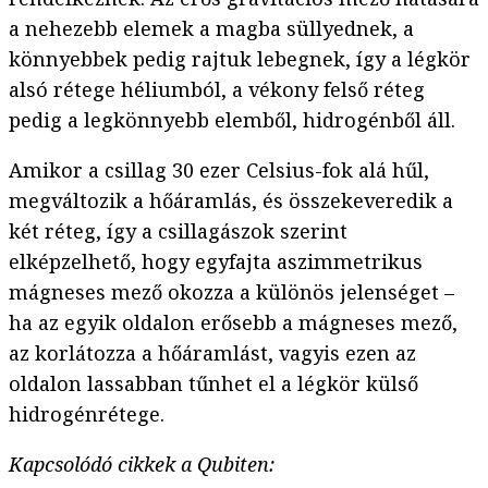
a nehezebb elemek a magba süllyednek, a
könnyebbek pedig rajtuk lebegnek, így a légkör
alsó rétege héliumból, a vékony felső réteg
pedig a legkönnyebb elemből, hidrogénből áll.
Amikor a csillag 30 ezer Celsius-fok alá hűl,
megváltozik a hőáramlás, és összekeveredik a
két réteg, így a csillagászok szerint
elképzelhető, hogy egyfajta aszimmetrikus
mágneses mező okozza a különös jelenséget –
ha az egyik oldalon erősebb a mágneses mező,
az korlátozza a hőáramlást, vagyis ezen az
oldalon lassabban tűnhet el a légkör külső
hidrogénrétege.
Kapcsolódó cikkek a Qubiten: