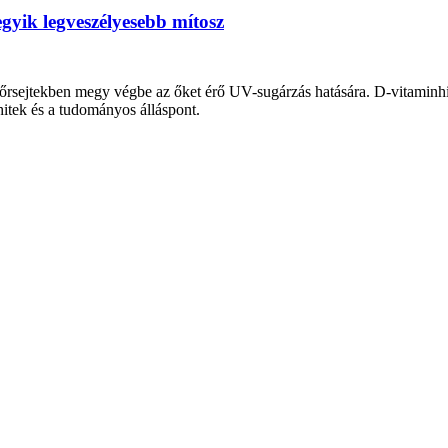
egyik legveszélyesebb mítosz
bőrsejtekben megy végbe az őket érő UV-sugárzás hatására. D-vitaminhi
itek és a tudományos álláspont.