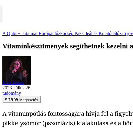
A Qubit+ tartalmai
Európai tűzkörkép
Paksi leállás
Kutatóhálózati jö
Vitaminkészítmények segíthetnek kezelni 
Kun Zsuzsi
2023. július 26.
tudomány
Megosztás
A vitaminpótlás fontosságára hívja fel a figye
pikkelysömör (pszoriázis) kialakulása és a bőr