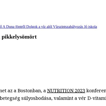
vő
A Duna föntről
Dolgok a víz alól
Vízszintszabályozás
Jó iskola
a pikkelysömört
lmet az a Bostonban, a
NUTRITION 2023
konferen
betegség súlyosbodása, valamint a vér D-vitamin