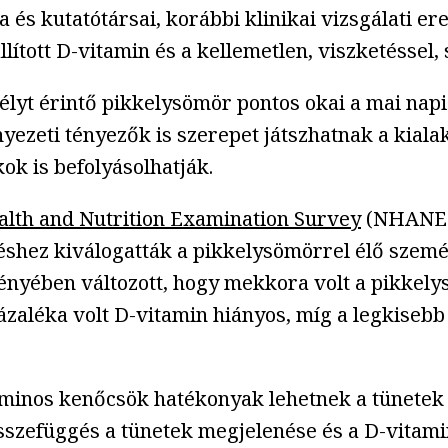
s kutatótársai, korábbi klinikai vizsgálati er
llított D-vitamin és a kellemetlen, viszketéssel
yt érintő pikkelysömör pontos okai a mai napig 
nyezeti tényezők is szerepet játszhatnak a kial
ok is befolyásolhatják.
alth and Nutrition Examination Survey
(NHANES)
eléshez kiválogatták a pikkelysömörrel élő szem
ényében változott, hogy mekkora volt a pikkelys
zázaléka volt D-vitamin hiányos, míg a legkise
minos kenőcsök hatékonyak lehetnek a tünetek 
 összefüggés a tünetek megjelenése és a D-vitam