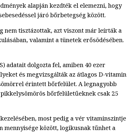
edmények alapján kezdték el elemezni, hogy
, sebesedéssel járó bőrbetegség között.
nem tisztázottak, azt viszont már leírták a
akulásában, valamint a tünetek erősödésében.
 adatait dolgozta fel, amiben 40 ezer
élyeket és megvizsgálták az átlagos D-vitamin
ömörrel érintett bőrfelület. A legnagyobb
bb pikkelysömörös bőrfelületűeknek csak 25
kezelésében, most pedig a vér vitaminszintje
in mennyisége között, logikusnak tűnhet a