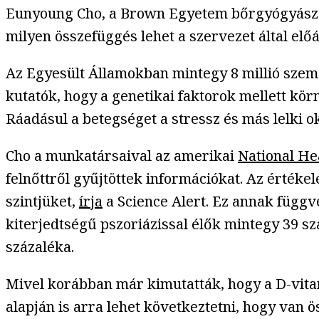
Eunyoung Cho, a Brown Egyetem bőrgyógyásza é
milyen összefüggés lehet a szervezet által előá
Az Egyesült Államokban mintegy 8 millió személ
kutatók, hogy a genetikai faktorok mellett kör
Ráadásul a betegséget a stressz és más lelki ok
Cho a munkatársaival az amerikai
National He
felnőttről gyűjtöttek információkat. Az érték
szintjüket,
írja
a Science Alert. Ez annak függv
kiterjedtségű pszoriázissal élők mintegy 39 s
százaléka.
Mivel korábban már kimutatták, hogy a D-vita
alapján is arra lehet következtetni, hogy van