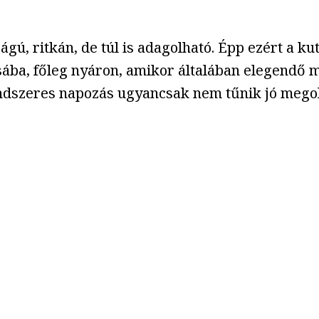
ágú, ritkán, de túl is adagolható. Épp ezért a k
sába, főleg nyáron, amikor általában elegendő 
ndszeres napozás ugyancsak nem tűnik jó megol