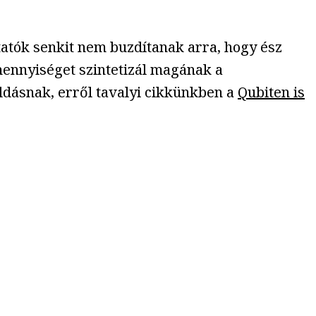
utatók senkit nem buzdítanak arra, hogy ész
mennyiséget szintetizál magának a
dásnak, erről tavalyi cikkünkben a
Qubiten is