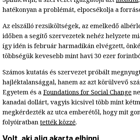
hatékonyan a problémát, elpocsékolja a forráso
Az elszálló rezsiköltségek, az emelkedő albérl
időben a segítő szervezetek nehéz helyzete mi
így idén is február harmadikán elvégzett, önk
többségük kevesebb mint havi 30 ezer forintból
Számos kutatás és szervezet próbált megnyugta
hajléktalansággal, hanem az azt körülvevő szám
Egyetem és a
Foundations for Social Change
ne
kanadai dollárt, vagyis kicsivel több mint két
megkérdezték az utca emberétől, hogy mit gon
folyóiratban
tették közzé
.
Volt, aki alig akarta elhinni