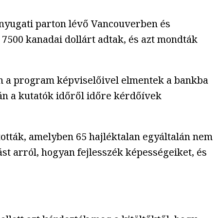
 nyugati parton lévő Vancouverben és
 7500 kanadai dollárt adtak, és azt mondták
n a program képviselőivel elmentek a bankba
tán a kutatók időről időre kérdőívek
tották, amelyben 65 hajléktalan egyáltalán nem
st arról, hogyan fejlesszék képességeiket, és