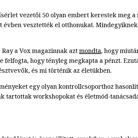
ísérlet vezetői 50 olyan embert kerestek meg a
t évben vesztették el otthonukat. Mindegyiknek
lő Ray a Vox magazinnak azt
mondta
, hogy miutá
ire felfogta, hogy tényleg megkapta a pénzt. Ezu
észtvevők, és mi történik az életükben.
dményeket egy olyan kontrollcsoporthoz hasonlí
ak tartottak workshopokat és életmód-tanácsadá