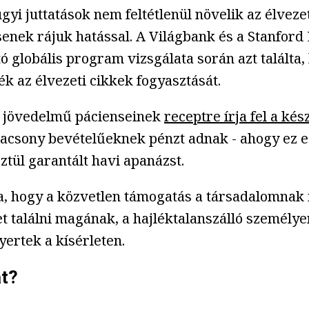
gyi juttatások nem feltétlenül növelik az élvez
senek rájuk hatással. A Világbank és a Stanfor
globális program vizsgálata során azt találta, h
 az élvezeti cikkek fogyasztását.
ny jövedelmű pácienseinek
receptre írja fel a ké
n alacsony bevételűeknek pénzt adnak - ahogy ez
sztül garantált havi apanázst.
ta, hogy a közvetlen támogatás a társadalomnak 
t találni magának, a hajléktalanszálló személyen
yertek a kísérleten.
at?