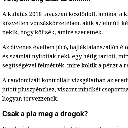
A kutatás 2018 tavaszán kezdődött, amikor a k
közvetlen vonzáskörzetében, akik az elmúlt ké
nekik, hogy költsék, amire szeretnék.
Az ötvenes éveiben járó, hajléktalanszállón é
és számlát nyitottak neki, egy hétig tartott, m
segítségével felmérték, mire költik a pénzt a r
A randomizált kontrollált vizsgálatban az ere
jutott pluszpénzhez, viszont mindkét csoportn
hogyan tervezzenek.
Csak a pia meg a drogok?