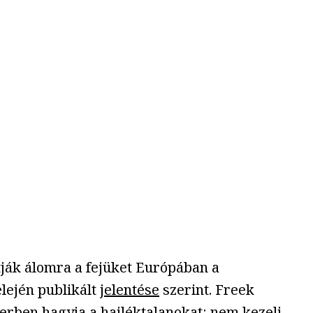
tják álomra a fejüket Európában a
lején publikált
jelentése
szerint. Freek
erben hagyja a hajléktalanokat: nem kezeli