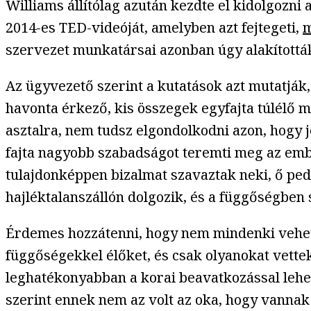
Williams állítólag azután kezdte el kidolgozni
2014-es TED-videóját, amelyben azt fejtegeti,
m
szervezet munkatársai azonban úgy alakították 
Az ügyvezető szerint a kutatások azt mutatják
havonta érkező, kis összegek egyfajta túlélő 
asztalra, nem tudsz elgondolkodni azon, hogy j
fajta nagyobb szabadságot teremti meg az embe
tulajdonképpen bizalmat szavaztak neki, ő pedi
hajléktalanszállón dolgozik, és a függőségben 
Érdemes hozzátenni, hogy nem mindenki vehetet
függőségekkel élőket, és csak olyanokat vettek 
leghatékonyabban a korai beavatkozással lehet 
szerint ennek nem az volt az oka, hogy vannak