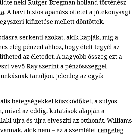
tküldte neki Rutger Bregman holland történész
ia
. A havi biztos apanázs ötletét a jótékonysági
gyszeri kifizetése mellett döntöttek.
dásra serkenti azokat, akik kapják, míg a
cs elég pénzed ahhoz, hogy ételt tegyél az
ítheted az életedet. A nagyobb összeg ezt a
észt vevő Ray szerint a pénzösszeggel
munkásnak tanuljon. Jelenleg az egyik
ális betegségekkel küszködőket, a súlyos
n, mivel az eddigi kutatások alapján a
ki újra és újra elveszíti az otthonát. Williams
 vannak, akik nem – ez a szemlélet
rengeteg