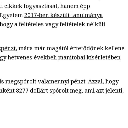
eti cikkek fogyasztását, hanem épp
d Egyetem
2017-ben készült tanulmánya
ogy a feltételes vagy feltételek nélküli
szpénzt
, mára már magától értetődőnek kellene
 egy hetvenes évekbeli
manitobai kísérletében
is megspórolt valamennyi pénzt. Azzal, hogy
ként 8277 dollárt spórolt meg, ami azt jelenti,