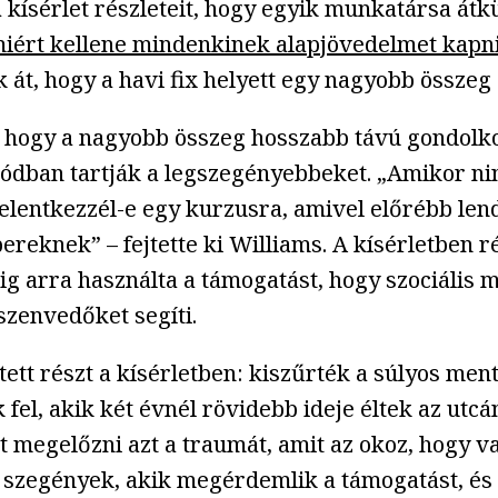
 a kísérlet részleteit, hogy egyik munkatársa á
iért kellene mindenkinek alapjövedelmet kapn
át, hogy a havi fix helyett egy nagyobb összeg e
, hogy a nagyobb összeg hosszabb távú gondolko
módban tartják a legszegényebbeket. „Amikor nin
elentkezzél-e egy kurzusra, amivel előrébb lend
reknek” – fejtette ki Williams. A kísérletben r
g arra használta a támogatást, hogy szociális 
szenvedőket segíti.
t részt a kísérletben: kiszűrték a súlyos ment
fel, akik két évnél rövidebb ideje éltek az utcá
megelőzni azt a traumát, amit az okoz, hogy vala
 szegények, akik megérdemlik a támogatást, és