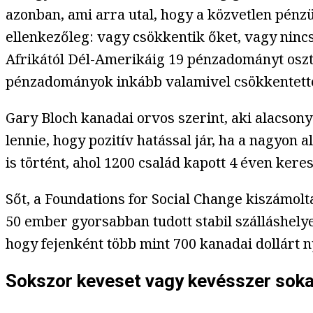
azonban, ami arra utal, hogy a közvetlen pénzü
ellenkezőleg: vagy csökkentik őket, vagy ninc
Afrikától Dél-Amerikáig 19 pénzadományt osztó 
pénzadományok inkább valamivel csökkentették
Gary Bloch kanadai orvos szerint, aki alacso
lennie, hogy pozitív hatással jár, ha a nagyo
is történt, ahol 1200 család kapott 4 éven kere
Sőt, a Foundations for Social Change kiszámol
50 ember gyorsabban tudott stabil szálláshelye
hogy fejenként több mint 700 kanadai dollárt n
Sokszor keveset vagy kevésszer sok