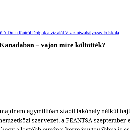
vő
A Duna föntről
Dolgok a víz alól
Vízszintszabályozás
Jó iskola
 Kanadában – vajon mire költötték?
majdnem egymillióan stabil lakóhely nélkül haj
 nemzetközi szervezet, a FEANTSA szeptember e
, hogy a legtöbb európai kormány továbbra is cs