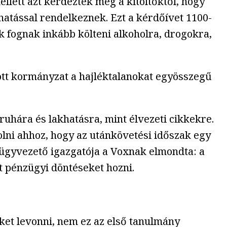
llett azt kérdezték meg a kitöltőktől, hogy
khatással rendelkeznek. Ezt a kérdőívet 1100-
ok fognak inkább költeni alkoholra, drogokra,
ott kormányzat a hajléktalanokat egyösszegű
ruhára és lakhatásra, mint élvezeti cikkekre.
lni ahhoz, hogy az utánkövetési időszak egy
e ügyvezető igazgatója a Voxnak elmondta: a
t pénzügyi döntéseket hozni.
et levonni, nem ez az első tanulmány