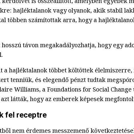
kérdőívet is összeállított, amelyben egyebek me
kre: hajléktalanok vagy olyanok, akik stabil la
kal többen számítottak arra, hogy a hajléktalan
rt hosszú távon megakadályozhatja, hogy egy ad
.
 a hajléktalanok többet költöttek élelmiszerre, 
ert tenniük, és elegendő pénzt tudtak megspóro
Claire Williams, a Foundations for Social Chang
azt látták, hogy az emberek képesek megfontol
k fel receptre
letből nem érdemes messzemenő következtetések