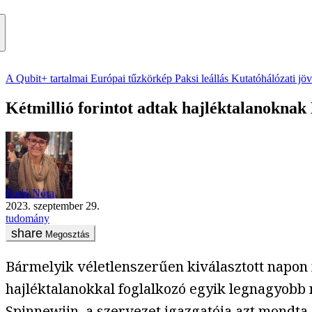
A Qubit+ tartalmai
Európai tűzkörkép
Paksi leállás
Kutatóhálózati jö
Kétmillió forintot adtak hajléktalanoknak
Radó Nóra
2023. szeptember 29.
tudomány
Megosztás
Bármelyik véletlenszerűen kiválasztott napon 
hajléktalanokkal foglalkozó egyik legnagyobb
Spinnewijn, a szervezet igazgatója azt
mondta