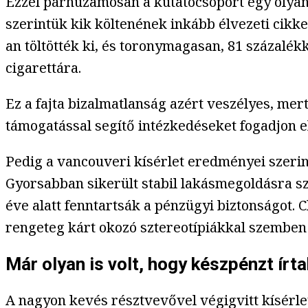
Ezzel párhuzamosan a kutatócsoport egy olyan 
szerintük kik költenének inkább élvezeti cikke
an töltötték ki, és toronymagasan, 81 százalék
cigarettára.
Ez a fajta bizalmatlanság azért veszélyes, me
támogatással segítő intézkedéseket fogadjon el
Pedig a vancouveri kísérlet eredményei szerint
Gyorsabban sikerült stabil lakásmegoldásra sz
éve alatt fenntartsák a pénzügyi biztonságot. 
rengeteg kárt okozó sztereotípiákkal szemben 
Már olyan is volt, hogy készpénzt írta
A nagyon kevés résztvevővel végigvitt kísér