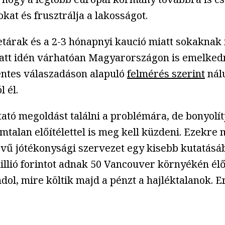
kat és frusztrálja a lakosságot.
etárak és a 2-3 hónapnyi kaució miatt sokaknak 
att idén várhatóan Magyarországon is emelkedni
éntes válaszadáson alapuló
felmérés szerint
nálu
 él.
tó megoldást találni a problémára, de bonyolít
talan előítélettel is meg kell küzdeni. Ezekre 
vű jótékonysági szervezet egy kisebb kutatásába
millió forintot adnak 50 Vancouver környékén élő
dol, mire költik majd a pénzt a hajléktalanok.