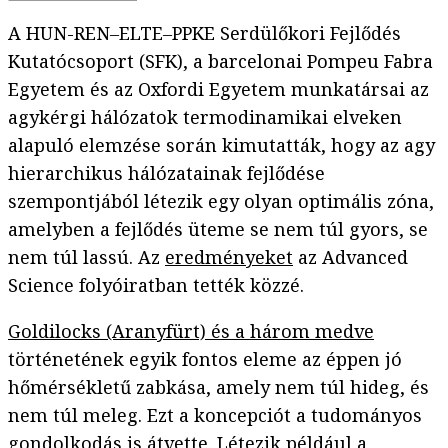
A HUN-REN‒ELTE‒PPKE Serdülőkori Fejlődés
Kutatócsoport (SFK), a barcelonai Pompeu Fabra
Egyetem és az Oxfordi Egyetem munkatársai az
agykérgi hálózatok termodinamikai elveken
alapuló elemzése során kimutatták, hogy az agy
hierarchikus hálózatainak fejlődése
szempontjából létezik egy olyan optimális zóna,
amelyben a fejlődés üteme se nem túl gyors, se
nem túl lassú. Az
eredményeket
az Advanced
Science folyóiratban tették közzé.
Goldilocks (Aranyfürt) és a három medve
történetének egyik fontos eleme az éppen jó
hőmérsékletű zabkása, amely nem túl hideg, és
nem túl meleg. Ezt a koncepciót a tudományos
gondolkodás is átvette. Létezik például a