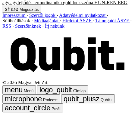
agy
agyfejlődés
termodinamika
goldilocks-zóna
HUN-REN
EEG
Megosztás
Impresszum
Szerzői jogok
Adatvédelmi nyilatkozat
Sütibeállítások
Médiaajánlat
Hirdetői ÁSZF
Támogatói ÁSZF
RSS
Szerzőinknek
Írj nekünk
©
2026
Magyar Jeti Zrt.
Menü
Címlap
Podcast
Qubit+
Profil