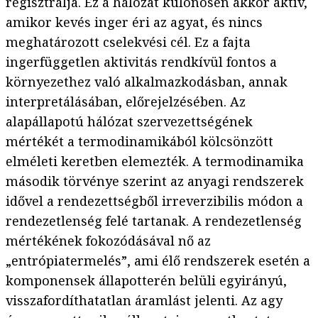
regisztrálja. Ez a hálózat különösen akkor aktív,
amikor kevés inger éri az agyat, és nincs
meghatározott cselekvési cél. Ez a fajta
ingerfüggetlen aktivitás rendkívül fontos a
környezethez való alkalmazkodásban, annak
interpretálásában, előrejelzésében. Az
alapállapotú hálózat szervezettségének
mértékét a termodinamikából kölcsönzött
elméleti keretben elemezték. A termodinamika
második törvénye szerint az anyagi rendszerek
idővel a rendezettségből irreverzibilis módon a
rendezetlenség felé tartanak. A rendezetlenség
mértékének fokozódásával nő az
„entrópiatermelés”, ami élő rendszerek esetén a
komponensek állapotterén belüli egyirányú,
visszafordíthatatlan áramlást jelenti. Az agy