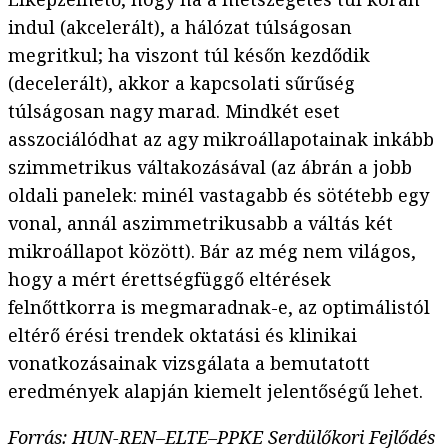
indul (akcelerált), a hálózat túlságosan
megritkul; ha viszont túl későn kezdődik
(decelerált), akkor a kapcsolati sűrűség
túlságosan nagy marad. Mindkét eset
asszociálódhat az agy mikroállapotainak inkább
szimmetrikus váltakozásával (az ábrán a jobb
oldali panelek: minél vastagabb és sötétebb egy
vonal, annál aszimmetrikusabb a váltás két
mikroállapot között). Bár az még nem világos,
hogy a mért érettségfüggő eltérések
felnőttkorra is megmaradnak-e, az optimálistól
eltérő érési trendek oktatási és klinikai
vonatkozásainak vizsgálata a bemutatott
eredmények alapján kiemelt jelentőségű lehet.
Forrás: HUN-REN‒ELTE‒PPKE Serdülőkori Fejlődés