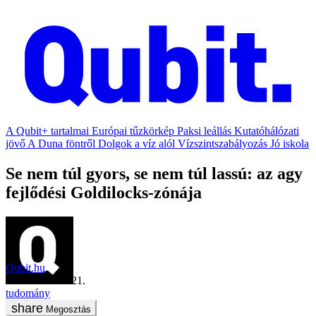
A Qubit+ tartalmai
Európai tűzkörkép
Paksi leállás
Kutatóhálózati
jövő
A Duna föntről
Dolgok a víz alól
Vízszintszabályozás
Jó iskola
Se nem túl gyors, se nem túl lassú: az agy
fejlődési Goldilocks-zónája
Qubit.hu
2024. március 21.
tudomány
Megosztás