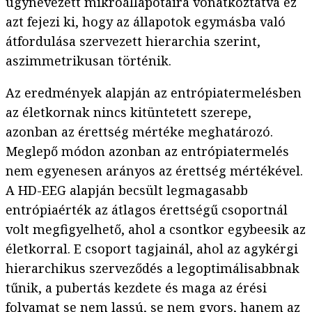
úgynevezett mikroállapotaira vonatkoztatva ez
azt fejezi ki, hogy az állapotok egymásba való
átfordulása szervezett hierarchia szerint,
aszimmetrikusan történik.
Az eredmények alapján az entrópiatermelésben
az életkornak nincs kitüntetett szerepe,
azonban az érettség mértéke meghatározó.
Meglepő módon azonban az entrópiatermelés
nem egyenesen arányos az érettség mértékével.
A HD-EEG alapján becsült legmagasabb
entrópiaérték az átlagos érettségű csoportnál
volt megfigyelhető, ahol a csontkor egybeesik az
életkorral. E csoport tagjainál, ahol az agykérgi
hierarchikus szerveződés a legoptimálisabbnak
tűnik, a pubertás kezdete és maga az érési
folyamat se nem lassú, se nem gyors, hanem az