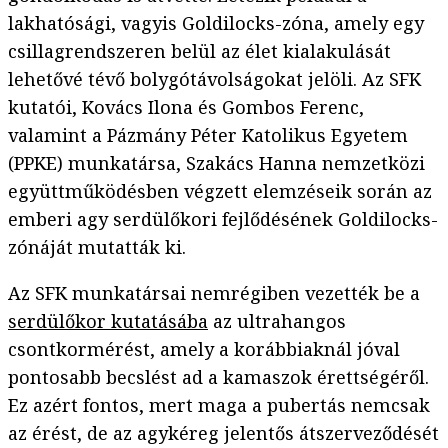
lakhatósági, vagyis Goldilocks-zóna, amely egy
csillagrendszeren belül az élet kialakulását
lehetővé tévő bolygótávolságokat jelöli. Az SFK
kutatói, Kovács Ilona és Gombos Ferenc,
valamint a Pázmány Péter Katolikus Egyetem
(PPKE) munkatársa, Szakács Hanna nemzetközi
együttműködésben végzett elemzéseik során az
emberi agy serdülőkori fejlődésének Goldilocks-
zónáját mutatták ki.
Az SFK munkatársai nemrégiben vezették be a
serdülőkor kutatásába
az ultrahangos
csontkormérést, amely a korábbiaknál jóval
pontosabb becslést ad a kamaszok érettségéről.
Ez azért fontos, mert maga a pubertás nemcsak
az érést, de az agykéreg jelentős átszerveződését