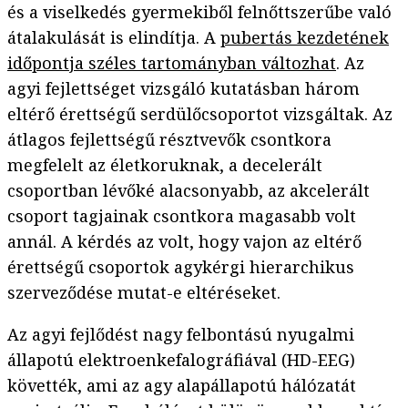
és a viselkedés gyermekiből felnőttszerűbe való
átalakulását is elindítja. A
pubertás kezdetének
időpontja széles tartományban változhat
. Az
agyi fejlettséget vizsgáló kutatásban három
eltérő érettségű serdülőcsoportot vizsgáltak. Az
átlagos fejlettségű résztvevők csontkora
megfelelt az életkoruknak, a decelerált
csoportban lévőké alacsonyabb, az akcelerált
csoport tagjainak csontkora magasabb volt
annál. A kérdés az volt, hogy vajon az eltérő
érettségű csoportok agykérgi hierarchikus
szerveződése mutat-e eltéréseket.
Az agyi fejlődést nagy felbontású nyugalmi
állapotú elektroenkefalográfiával (HD-EEG)
követték, ami az agy alapállapotú hálózatát