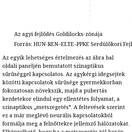
Az agyi fejlődés Goldilocks-zónája
Forrás
:
HUN-REN‒ELTE‒PPKE Serdülőkori Fejl
Az egyik lehetséges értelmezés az ábra bal
oldali paneljén bemutatott szinaptikus
sűrűséggel kapcsolatos. Az agykérgi idegsejtek
közötti kapcsolatok sűrűsége gyermekkorban
fokozatosan növekszik, majd a pubertás
kezdetekor elindul egy ellentétes folyamat, a
szinaptikus „metszegetés”. A feltevések szerint
ez a már meglévő neurális kapcsolatokból
formálja meg a felnőttekre jellemző hálózatokat.
Elképzelhető, hogy ha a metszegetés túl korán