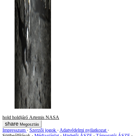
hold
holdjáró
Artemis
NASA
Megosztás
Impresszum
Szerzői jogok
Adatvédelmi nyilatkozat
Sütibeállítások
Médiaajánlat
Hirdetői ÁSZF
Támogatói ÁSZF