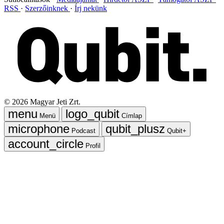
RSS
Szerzőinknek
Írj nekünk
©
2026
Magyar Jeti Zrt.
Menü
Címlap
Podcast
Qubit+
Profil