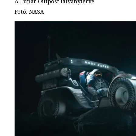
A Lunar Outpost látványterve
Fotó
:
NASA