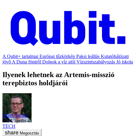
A Qubit+ tartalmai
Európai tűzkörkép
Paksi leállás
Kutatóhálózati
jövő
A Duna föntről
Dolgok a víz alól
Vízszintszabályozás
Jó iskola
Ilyenek lehetnek az Artemis-misszió
terepbiztos holdjárói
Vajna Tamás
2024. április 4.
TECH
Megosztás