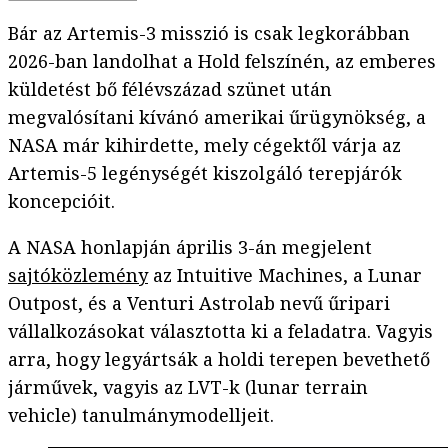
Bár az Artemis-3 misszió is csak legkorábban
2026-ban landolhat a Hold felszínén, az emberes
küldetést bő félévszázad szünet után
megvalósítani kívánó amerikai űrügynökség, a
NASA már kihirdette, mely cégektől várja az
Artemis-5 legénységét kiszolgáló terepjárók
koncepcióit.
A NASA honlapján április 3-án megjelent
sajtóközlemény
az Intuitive Machines, a Lunar
Outpost, és a Venturi Astrolab nevű űripari
vállalkozásokat választotta ki a feladatra. Vagyis
arra, hogy legyártsák a holdi terepen bevethető
járművek, vagyis az LVT-k (lunar terrain
vehicle) tanulmánymodelljeit.